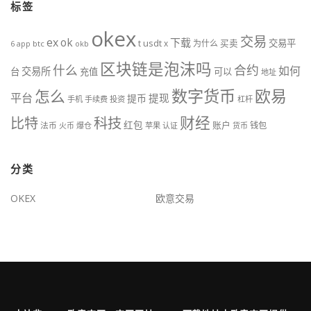
标签
okex
交易
ex
ok
下载
usdt
交易平
t
x
为什么
买卖
6
btc
okb
app
区块链是泡沫吗
什么
合约
如何
交易所
台
充值
可以
地址
数字货币
欧易
怎么
平台
提现
提币
手机
手续费
投资
杠杆
财经
比特
科技
红包
账户
法币
钱包
火币
爆仓
苹果
认证
货币
分类
OKEX
欧意交易