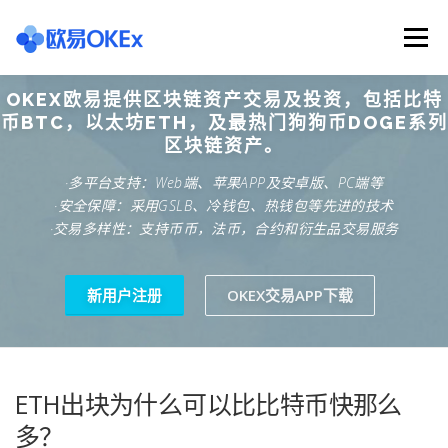
Skip
to
Menu
content
OKEX欧易提供区块链资产交易及投资，包括比特
欧意交易所
关于欧意OKX
欧意APP下载
币BTC，以太坊ETH，及最热门狗狗币DOGE系列
区块链资产。
·多平台支持：Web端、苹果APP及安卓版、PC端等
欧意注册网址
欧意交易下载
欧意团队
·安全保障：采用GSLB、冷钱包、热钱包等先进的技术
·交易多样性：支持币币，法币，合约和衍生品交易服务
欧意APP资讯
易欧APP下载
新用户注册
OKEX交易APP下载
ETH出块为什么可以比比特币快那么
多？