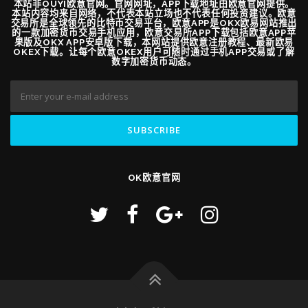
本站非OUYI欧意官网。官网网址，APP下载地址由欧意官网提供。
本站内容均来自网络，不代表本站立场也不代表任何投资建议。欧意
交易所是全球领先的比特币交易平台，欧意APP是OKX欧易网站推出
的一款加密货币交易手机应用，欧意交易所APP下载包括欧意APP苹
果版及OKX APP安卓版下载，本网站提供欧意注册教程、最新欧易
OKEX下载。让每个欧意OKEX用户可随时通过手机APP交易或了解
数字加密货币动态。
OK欧意官网