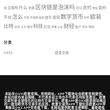
区块链是泡沫吗
什么
合约
如何
交易所
台
充值
可以
地址
数字货币
欧易
怎么
平台
提现
提币
手机
手续费
投资
杠杆
财经
比特
科技
红包
账户
法币
钱包
火币
爆仓
苹果
认证
货币
分类
OKEX
欧意交易
本站非OUYI欧意官网。官网网址，APP下载地址由欧意官网提供。
本站内容均来自网络，不代表本站立场也不代表任何投资建议。欧意
交易所是全球领先的比特币交易平台，欧意APP是OKX欧易网站推出
的一款加密货币交易手机应用，欧意交易所APP下载包括欧意APP苹
果版及OKX APP安卓版下载，本网站提供欧意注册教程、最新欧易