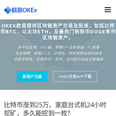
Skip
to
Menu
content
OKEX欧易提供区块链资产交易及投资，包括比特
欧意交易所
关于欧意OKX
欧意APP下载
币BTC，以太坊ETH，及最热门狗狗币DOGE系列
区块链资产。
·多平台支持：Web端、苹果APP及安卓版、PC端等
欧意注册网址
欧意交易下载
欧意团队
·安全保障：采用GSLB、冷钱包、热钱包等先进的技术
·交易多样性：支持币币，法币，合约和衍生品交易服务
欧意APP资讯
易欧APP下载
新用户注册
OKEX交易APP下载
比特币涨到25万，家庭台式机24小时
挖矿，多久能挖到一枚？