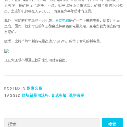
分强悍，挖矿速度也更快。不过，如今比特币价格猛增，矿机价格也水涨船
高，主流矿机价格在3万-6万元，而且至少半年后才有现货。
此外，挖矿的耗电量也不容小觑，
台式电脑
挖矿一年下来的电费，便要几千元
之高。因而，很多专业的矿工都会选择到西部电量充足，且电费较为便宜的地
方挖矿。
据悉，比特币每年耗费电量高达77.8TWh，约等于智利的耗电量。
现在你还想不想通过挖矿来实现财富自由。
POSTED IN
欧意交易
TAGGED
区块链是泡沫吗
,
台式电脑
,
数字货币
搜
索：