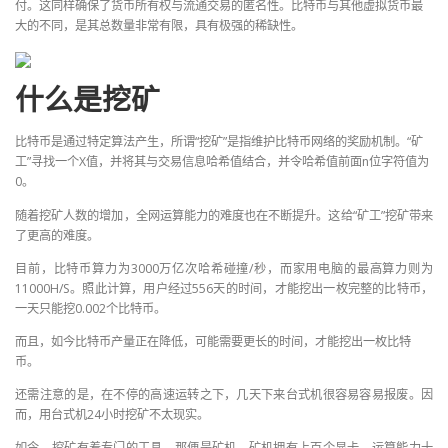
付。这同样确保了货币所有权与流通交易的匿名性。比特币与其他虚拟货币最
大的不同，是其总数量非常有限，具有极强的稀缺性。
什么是挖矿
比特币是通过特定算法产生，所谓“挖矿”是指维护比特币网络的奖励机制。“矿
工”寻找一个X值，并将其与交易信息哈希值结合，并令哈希值前面n位字符值为
0。
随着挖矿人数的增加，全网运算能力的难度也在不断提升。这给“矿工”挖矿带来
了更高的难度。
目前，比特币算力为3000万亿次哈希碰撞/秒，而家用电脑的最高算力则为
11000H/S。照此计算，用户经过556天的时间，才能挖出一枚完整的比特币，
一天只能挖0.002个比特币。
而且，如今比特币产量正在降低，可能需要更长的时间，才能挖出一枚比特
币。
还需注意的是，在不停的高速运转之下，几天下来台式机很容易容易报废。因
而，用台式机24小时挖矿不太现实。
如今，挖矿有着专门的工具，那便是矿机。矿机拥有上百个显卡，运算能力十