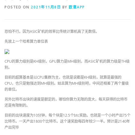
POSTED ON
2021年11月8日
BY
欧意APP
恐怕不行。因为ASIC矿机的效率比传统计算机高了无数倍。
先放上一个哈希算力单位表
CPU的算力级别是KH级别，GPU算力是MH级别，而ASIC矿机的算力级是TH级
别。
目前的超算基本是以CPU集群为主，也就是说都是KH级别，就算是最强的
CPU，也只是勉强达到MH级别。姑且算为MH级别吧，中间还相差了两个量级
的单位。
另外比特币出块的速度是额定的，哪怕你算力无限的庞大，每天获得的比特币
还是有限制的。
目前的出块速度为10分钟，每个块是12.5个btc奖励。也就是一个小时产出75个
比特币。一天产出1800个比特币。这个速奖励每四年较少一半。预计是2140年
产出完毕