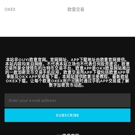
OKEX
欧意交易
本站非OUYI欧意官网。官网网址，APP下载地址由欧意官网提供。
本站内容均来自网络，不代表本站立场也不代表任何投资建议。欧意
交易所是全球领先的比特币交易平台，欧意APP是OKX欧易网站推出
的一款加密货币交易手机应用，欧意交易所APP下载包括欧意APP苹
果版及OKX APP安卓版下载，本网站提供欧意注册教程、最新欧易
OKEX下载。让每个欧意OKEX用户可随时通过手机APP交易或了解
数字加密货币动态。