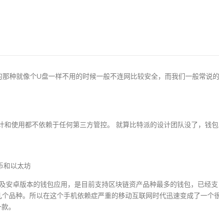
的那种就像个U盘一样不用的时候一般不连网比较安全，而我们一般常说
计和使用都不依赖于任何第三方管控。 就算比特派的设计团队没了，钱包
特币和以太坊
OS及安卓版本的钱包应用，是目前支持区块链资产品种最多的钱包，已经支
的二十几个品种。所以在这个手机依赖症严重的移动互联网时代迅速变成了一个
一款。