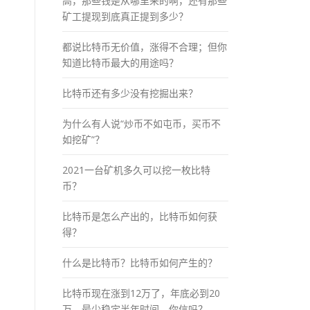
高，那些钱是从哪里来的啊，还有那些
矿工提现到底真正提到多少？
都说比特币无价值，涨得不合理；但你
知道比特币最大的用途吗？
比特币还有多少没有挖掘出来？
为什么有人说“炒币不如屯币，买币不
如挖矿”？
2021一台矿机多久可以挖一枚比特
币？
比特币是怎么产出的，比特币如何获
得？
什么是比特币？比特币如何产生的？
比特币现在涨到12万了，年底必到20
万，最少稳定半年时间，你信吗？