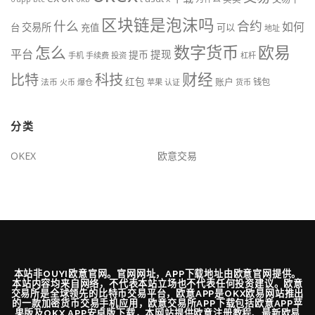
区块链是泡沫吗
什么
合约
如何
交易所
台
充值
可以
地址
数字货币
欧易
怎么
平台
提现
提币
手机
手续费
投资
杠杆
财经
比特
科技
红包
账户
法币
钱包
火币
爆仓
苹果
认证
货币
分类
OKEX
欧意交易
本站非OUYI欧意官网。官网网址，APP下载地址由欧意官网提供。
本站内容均来自网络，不代表本站立场也不代表任何投资建议。欧意
交易所是全球领先的比特币交易平台，欧意APP是OKX欧易网站推出
的一款加密货币交易手机应用，欧意交易所APP下载包括欧意APP苹
果版及OKX APP安卓版下载，本网站提供欧意注册教程、最新欧易