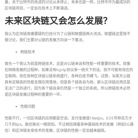
量，关于比特币的改进的讨论从未停止，未来也是一样。比特币作为最成功的
区块链项目，一定会在技术上不断演进。
未来区块链又会怎么发展？
我认为区块链毋庸置疑的已经分为了公链和联盟链两大流派。联盟链这里我不
做讨论，我们主要对公链的发展方向谈一下看法。
跨链技术
首先一个我认为就是跨链技术，这是对公链来说和性能一样重要的技术。就像
在网络发展的过程种，如果没有tcp/ip协议来一统天下的话，就不可能有现在的
互联网。现在各种区块链公链系统盛行，各种白皮书横飞，试想，当某天公链
具有足够高的性能支撑应用落地，但是各个链各自为政，那么区块链应用还是
无法广泛的进行，因为各个链自身仍然是一个独立的系统。所以跨链技术必然
是区块链发展过程种的重要的一环。
性能问题
性能不行，一切区块链的应用都是空谈。支付宝峰值16wtps，EOS号称百万才
几千的tps。孰优孰劣一眼就知。不过相信随着各种基础技术的发展（例如5G通
信）和区块链本身技术的发展，区块链的性能一定会越来越高。