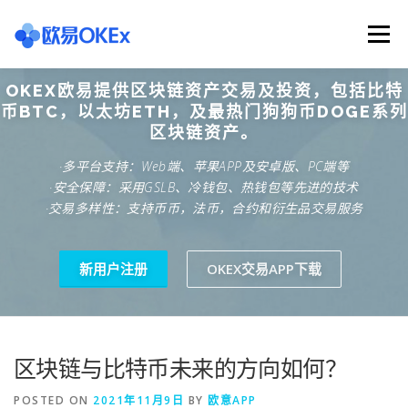
Skip
to
Menu
content
OKEX欧易提供区块链资产交易及投资，包括比特
欧意交易所
关于欧意OKX
欧意APP下载
币BTC，以太坊ETH，及最热门狗狗币DOGE系列
区块链资产。
·多平台支持：Web端、苹果APP及安卓版、PC端等
欧意注册网址
欧意交易下载
欧意团队
·安全保障：采用GSLB、冷钱包、热钱包等先进的技术
·交易多样性：支持币币，法币，合约和衍生品交易服务
欧意APP资讯
易欧APP下载
新用户注册
OKEX交易APP下载
区块链与比特币未来的方向如何？
POSTED ON
2021年11月9日
BY
欧意APP