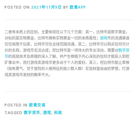
POSTED ON
2021年11月9日
BY
欧意APP
二者有本质上的区别，主要体现在以下几个方面：其一，比特币是数字黄金，
对标的是实物黄金，比特币拥有实物黄金一切的本质属性；
游戏
币的流通渠道
仅仅局限于玩家，比特币可在全球范围流通。其二，比特币可以购买任何可计
价的东西，游戏币无法达成；挖比特币是一项伟大的专业活动，需要对
数字货
币
的底层技术及原理的深入了解，并产生根植于内心深处的信仰才能投入到挖
矿事业中，而打游戏卖游戏币更多出于个人的爱好。其三，挖比特币能让草根
（指有勇气、甘于冒险的人格特征的极少数人群）实现财富自由的梦想，打游
戏卖游戏币发财的概率不大。
POSTED IN
欧意交易
TAGGED
数字货币
,
游戏
,
科技