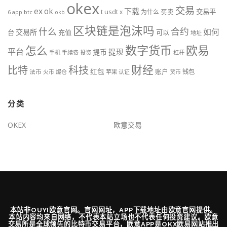
okex
交易
ex
ok
下载
usdt
交易平
t
x
为什么
买卖
6
btc
okb
app
区块链是泡沫吗
什么
合约
如何
交易所
台
充值
可以
地址
数字货币
欧易
怎么
平台
提现
提币
手机
手续费
投资
杠杆
财经
比特
科技
红包
账户
法币
钱包
火币
爆仓
苹果
认证
货币
分类
OKEX
欧意交易
本站非OUYI欧意官网。官网网址，APP下载地址由欧意官网提供。
本站内容均来自网络，不代表本站立场也不代表任何投资建议。欧意
交易所是全球领先的比特币交易平台，欧意APP是OKX欧易网站推出