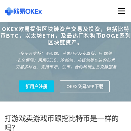
Skip
to
Menu
content
OKEX欧易提供区块链资产交易及投资，包括比特
欧意交易所
关于欧意OKX
欧意APP下载
币BTC，以太坊ETH，及最热门狗狗币DOGE系列
区块链资产。
·多平台支持：Web端、苹果APP及安卓版、PC端等
欧意注册网址
欧意交易下载
欧意团队
·安全保障：采用GSLB、冷钱包、热钱包等先进的技术
·交易多样性：支持币币，法币，合约和衍生品交易服务
欧意APP资讯
易欧APP下载
新用户注册
OKEX交易APP下载
打游戏卖游戏币跟挖比特币是一样的
吗？