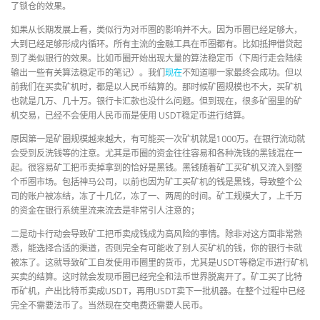
了锁仓的效果。
如果从长期发展上看，类似行为对币圈的影响并不大。因为币圈已经足够大，
大到已经足够形成内循环。所有主流的金融工具在币圈都有。比如抵押借贷起
到了类似银行的效果。比如币圈开始出现大量的算法稳定币（下周行走会陆续
输出一些有关算法稳定币的笔记）。我们
现在
不知道哪一家最终会成功。但以
前我们在买卖矿机时，都是以人民币结算的。那时候矿圈规模也不大，买矿机
也就是几万、几十万。银行卡汇款也没什么问题。但到现在，很多矿圈里的矿
机交易，已经不会使用人民币而是使用 USDT稳定币进行结算。
原因第一是矿圈规模越来越大，有可能买一次矿机就是1000万。在银行流动就
会受到反洗钱等的注意。尤其是币圈的资金往往容易和各种洗钱的黑钱混在一
起。很容易矿工把币卖掉拿到的恰好是黑钱。黑钱随着矿工买矿机又流入到整
个币圈市场。包括神马公司，以前也因为矿工买矿机的钱是黑钱，导致整个公
司的账户被冻结，冻了十几亿，冻了一、两周的时间。矿工规模大了，上千万
的资金在银行系统里流来流去是非常引人注意的；
二是动卡行动会导致矿工把币卖成钱成为高风险的事情。除非对这方面非常熟
悉，能选择合适的渠道，否则完全有可能收了别人买矿机的钱，你的银行卡就
被冻了。这就导致矿工自发使用币圈里的货币，尤其是USDT等稳定币进行矿机
买卖的结算。这时就会发现币圈已经完全和法币世界脱离开了。矿工买了比特
币矿机，产出比特币卖成USDT，再用USDT卖下一批机器。在整个过程中已经
完全不需要法币了。当然现在交电费还需要人民币。