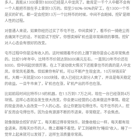
多人。真能从1300拿到18000已经是人中龙凤了。敢肯定一千个人中都不会有
一个人能把币放在手上拿到13万的。但至少80%-90%的矿工，在1300一个币
是买的矿机，都一定会挖到13万一个比特币的时候，中间不会跑掉。挖矿是顺
人性的过程。
对普通人来说，如果你经历过买了币屯不住，中间卖掉了，看币价一骑绝尘而
去痛哭不已的话，不如尝试下挖矿。你想卖掉矿机也是非常麻烦的事情。挖矿
对人心态会有很好的改变。
屯币过程中你是没有收入的。这时候随着币价的上蹿下跳你是会心态非常焦虑
的。比如19年年中，比特币币价就达到8000美元左右，一直到20年币价还在
8000，但中间起伏很厉害。在上下波动很大情况下还能拿住币的真的是人中龙
凤，非常凤毛菱角。但如果你有矿机，可以不断产生现金流，10万块钱买矿
机，大概一天就是500-1000块钱，收入已经比大部分人爽了，并且是每天稳定
的收益。一旦牛市来了，矿机也在涨，矿机产出的币也在涨。
比如前段时间比特币S19的机器，在1.5万到1.7万之间，现在一台已经涨到4万
块钱。这样心态就会发生很大改变。你会更以经营的心态来做这件事情。稳定
的现金流收入会改变一个人的心态。会让你更加屯得住币。屯不住币的人，挖
矿反而会屯得住币。因为会有源源不断的币进来，非常稳定，不会焦虑。
就像我联合挖矿的矿工，每天都过得非常快乐，就像收租公一样，每天都有现
金进来。而每天炒币的人，晚上都睡不着觉。矿工则被称为“睡后”收入，睡了一
觉早上起来就可以发钱了，这样生活质量非常高。