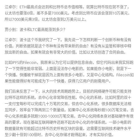
江卓尔：ETH最高点会达到和比特币总市值相等。就算比特币现在就不涨了，
以太坊也要涨6倍，差不多是7000美元。考虑到比特币应该会涨到10万美元，
所以7000美元乘3倍，以太坊会涨到2万美元以上。
贾小别：波卡和LTC最高能涨到多少？
江卓尔：波卡这个币我研究了一下。我先说一下怎样判断一个创新币种有没有
价值。判断依据就是这个币种有没有带来新的自由？有没有从监管和审核中释
放出新的自由。如果有就会有非常大的价值。比如以太坊创造了合同自由。
比如IPFS的Filecoin，我原来认为它可以提供信息自由，但它代码出来我实际跑
了一下觉得性能非常弱。上面是没法存小电影的。如果能存小电影，就是下一
个快播。快播被干掉就是因为上面有很多小电影，又是中心化结构。Filecoin如
果性能做得好有可能成为下一个快播，获得几亿用户的刚需用户。
我们后来反思了一下，从大的技术周期趋势上，目前的网络硬件可能只能支持
比特币这样的系统。去中心化非常降低性能。中心化的系统，比如阿里的双十
一支付宝每秒可以完成几十万笔的交易，但去中心化系统，很多数据库无法相
互同步，效率会下降两到三个数量级。如果中心化系统每秒跑100万笔交易，去
中心化系统最多就跑1000-10000万笔交易。去中心化网络本身对基础硬件有很
高的要求，现在基础互联网硬件还跑不起去中心化的存储系统。一部小电影的
数据量就有可能超过比特币历史所有区块的容量。这需要互联网技术硬件水平
至少翻十倍到100倍时，去中心化存储才跑得起来，才有实际价值。