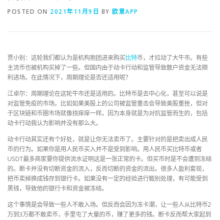
POSTED ON
2021年11月9日
BY
欧意APP
贾小别：这轮我们都认为是机构抱团进来购买
比特
币，才拉动了大牛市。有些
主流币也被机构买掉了一些。但国内由于动卡行动和监管导致散户资金无法顺
利进场。在此情况下，周期理论是否还适用呢？
江卓尔：周期理论在这轮牛市还是适用的。比特币是去中心化，甚至可以说是
对监管免疫的市场。比如如果美股上的公司被监管重击会导致美股重挫，但对
于区块链和币圈市场就像挠痒痒一样。因为本身就是为对抗监管而生的，包括
动卡行动我认为影响并没有那么大。
动卡行动其实还有个好处，就是让你无法卖币了。主要针对的是把卖出成人民
币的行为。如果你是用人民币买入并不是受到影响。用人民币买比特币或者
USDT最多商家要你提供流水证明这是一张正常的卡。但买币时是不会遭到冻结
的。断卡并没有切断资金的流入，反而切断的资金的流出。很多人盈利套现，
把币卖掉换成钱存到银行卡。如果没有一定的经验进行甄别处理，有可能受到
黑钱，导致他的银行卡和资金被冻结。
这个事情是会导致一些人不敢入场。但反而会因为冻卡潮，让一些人从比特币2
万到3万都不敢卖币，手里屯了大量的币，赚了更多的钱。断卡反而帮大家起到