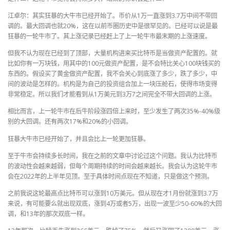
江卓尔：其实狂暴的大牛市已经开始了。币价从1万一直涨到3.7万中间不带回
调的。最大回调也就20%，这在以前币圈历史中是很罕见的。已经可以说是最
狂暴的一轮牛市了。其上涨记录已经赶上了上一轮牛市最末期的上涨速度。
但我不认为现在已经到了顶部，大量机构进来买比特币是当做资产配置的。就
比如你有一万块钱，用其中的100元做资产配置，是不会特比关心100块钱买的
东西的。假设买了黄金做资产配置，我不会关心到底涨了多少，跌了多少，中
间的波动是怎样的。机构是为自己的投资组合加上一块压舱石，使得市场变得
非常稳定。所以我们才能看到从1万美元到3万7之间完全不带大回调的上涨。
相比而言，上一轮牛市在后牛阶段涨四倍上来时，至少发生了两次35%-40%级
别的大回调。还有两次17%和20%的小回调。
狂暴大牛市已经开始了，并且会比上一轮更加狂暴。
至于牛市会持续多长时间，我在之前的文章中讨论过这个问题。我认为比特币
的波动性会越来越弱，但每个周期持续的时间会越来越长。我会认为这轮牛市
会在2022年的上半年见顶。至于具体时间点现在不知道，只是做这个预测。
之前我说这轮最高点比特币可以涨到10万美元。但从现在才1月份就涨到3.7万
来说，有可能要么就出现双底，涨到4万或者5万，出现一波至少50-60%的大回
调，和13年的那次双底一样。