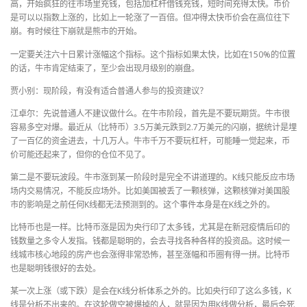
高，开始疯狂的往市场里充钱，包括加杠杆借钱充钱，短时间充得太快。币价
是可以以指数上涨的，比如上一轮涨了一百倍。但冲得太快币价会在高位往下
崩。有时候往下崩就是熊市的开始。
一定要关注六十日累计涨幅这个指标。这个指标如果太快，比如在150%的位置
的话，牛市肯定结束了，至少会出现月级别的崩盘。
贾小别：现阶段，有没有适合普通人参与的投资建议？
江卓尔：先说普通人不建议做什么。在牛市阶段，首先是不要玩期货。牛市很
容易多空对爆。最近从（比特币）3.5万美元跌到2.7万美元的闪崩，据统计是埋
了一百亿的资金进去，十几万人。牛市千万不要玩杠杆，可能睡一觉起来，币
价可能还起来了，但你的仓位不见了。
第二是不要玩波段。牛市涨到某一阶段时是完全不讲道理的。K线只能反应市场
场内交易情况，不能反应场外。比如美国被丢了一颗核弹，这颗核弹对美国股
市的影响是之前任何K线都无法预测到的。这个事件本身是在K线之外的。
比特币也是一样。比特币涨是因为央行印了太多钱，尤其是在新冠疫情后印的
钱数量之多令人发指。钱都是聪明的，会去寻找各种各样的投资品。这时候一
线城市核心地段的房产也会涨得非常恐怖，甚至涨幅和币圈有得一拼。比特币
也是聪明钱很好的去处。
某一次上涨（或下跌）是会在K线分析体系之外的。比如央行印了这么多钱，K
线是分析不出来的。在这轮做空被爆掉的人，就是因为用K线做分析，最后会死