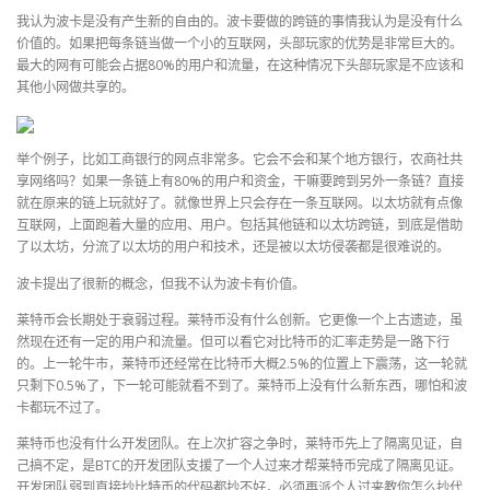
我认为波卡是没有产生新的自由的。波卡要做的跨链的事情我认为是没有什么
价值的。如果把每条链当做一个小的互联网，头部玩家的优势是非常巨大的。
最大的网有可能会占据80%的用户和流量，在这种情况下头部玩家是不应该和
其他小网做共享的。
举个例子，比如工商银行的网点非常多。它会不会和某个地方银行，农商社共
享网络吗？如果一条链上有80%的用户和资金，干嘛要跨到另外一条链？直接
就在原来的链上玩就好了。就像世界上只会存在一条互联网。以太坊就有点像
互联网，上面跑着大量的应用、用户。包括其他链和以太坊跨链，到底是借助
了以太坊，分流了以太坊的用户和技术，还是被以太坊侵袭都是很难说的。
波卡提出了很新的概念，但我不认为波卡有价值。
莱特币会长期处于衰弱过程。莱特币没有什么创新。它更像一个上古遗迹，虽
然现在还有一定的用户和流量。但可以看它对比特币的汇率走势是一路下行
的。上一轮牛市，莱特币还经常在比特币大概2.5%的位置上下震荡，这一轮就
只剩下0.5%了，下一轮可能就看不到了。莱特币上没有什么新东西，哪怕和波
卡都玩不过了。
莱特币也没有什么开发团队。在上次扩容之争时，莱特币先上了隔离见证，自
己搞不定，是BTC的开发团队支援了一个人过来才帮莱特币完成了隔离见证。
开发团队弱到直接抄比特币的代码都抄不好，必须再派个人过来教你怎么抄代