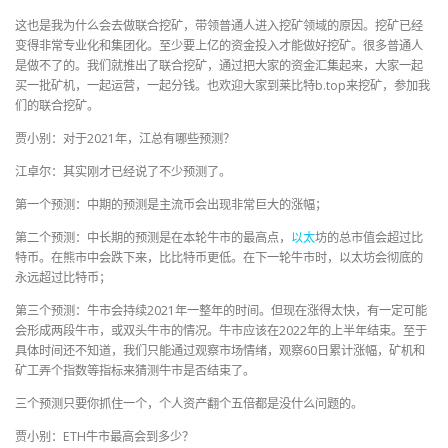
这也是我为什么会去做联合挖矿，带领普通人进入挖矿领域的原因。挖矿已经
变得非常专业化和集团化。至少要上亿的资金投入才能做好挖矿。很多普通人
是做不了的。我们就推出了联合挖矿，通过把大家的资金汇集起来，大家一起
买一批矿机，一起运营，一起分钱。也欢迎大家到莱比特b.top来挖矿，参加我
们的联合挖矿。
贾小别：对于2021年，江总有哪些预测？
江卓尔：其实刚才已经说了不少预测了。
第一个预测：中期的预测是主流币会出现非常巨大的涨幅；
第二个预测：中长期的预测是在本轮牛市的最高点，
以太
坊的总市值会超过比
特币。在熊市中会跌下来，比比特币更低。在下一轮牛市时，以太坊会彻底的
永远超过比特币；
第三个预测：牛市会持续2021年一整年的时间。但现在涨得太快，有一定可能
会形成两段牛市，或双头牛市的情况。牛市应该在2022年的上半年结束。至于
具体时间还不知道，我们只能通过观察市场情绪，观察60日累计涨幅，矿机和
矿工弄个指数等指标来猜测牛市是否结束了。
三个预测只要你抓住一个，个人资产翻个五倍都是没什么问题的。
贾小别：ETH牛市最高会到多少？