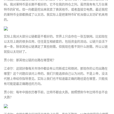
码。我对莱特币是长期不看好的，它不在我的持仓之列。虽然我有有几万台莱
特币的矿机，但一向都是挖出来就卖了换其他币，或者直接交电费。最近我挖
的莱特币全部都换成了以太坊。我实际上是把莱特币矿机当做以太坊矿机来用
的。
实际上我对大部分公链都是不看好的。世界上只会存在一张互联网。比如现在
以太坊上跑的很多应用，往往是互相嵌套的，包括资金的流动。公链只会活下
来一条，除非其他公链满足了某些刚需。但我现在看不到什么刚需。所以公链
就投以太坊好了。
贾小别：那其他公链的出路在哪里呢？
江卓尔：这就好像每天市场中都会有公司新成立和倒闭，那现存的公司出路在
哪里？这个问题应该问上帝的。我们只能选择自己认为对的。不是上帝，没法
代替上帝给你指导意见。实际上我们也不知道最正确的路径是在哪里，只能找
有可能是最正确路径的方向。
贾小别：每年中国农历春节前，比特币都会大跌。按照惯例今年比特币会不会
大跌？