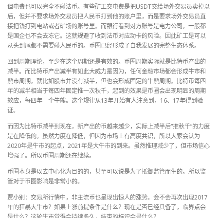
但电费也可以完全不碰法币。有些矿工交电费是把USDT交给场外交易员卖掉以
后，但并不要求场外交易员把人民币打到他的账户里，而是要求场外交易员直
接把钱打到电站或者矿场的账号里。而银行看到对方账号是电力公司，一般都
是国企也不会去冻它。这就规避了收到法币对应动卡的风险。因此矿工是可以
从头到尾都不需要碰人民币的。币圈已经形成了自我发展的完整生态体系。
回到周期理论，至少在这个周期还是有效的。币圈周期实际就是比特币产出的
减半。而比特币产出减半有如此大威力是因为，任何金融市场都会形成牛市和
熊市周期。就比如股市并没有减半，但也会形成固定的牛熊周期。比特币每四
年的减半相当于每四年固定推一次秋千，起到的效果是币圈会出现明显的周期
效应，每四年一个牛熊。这个规律从13年开始有人注意到，16、17年得到验
证。
而因为比特币减半到现在，新产出的币越来越少，实际上减半后“推秋千”的力度
是在降低的。虽然力度在降低，但因为市场上有高度共识，所以大家会认为
2020年是牛市的起点，2021年是大牛市的到来。虽然推理减少了，但市场信心
增强了。所以币圈周期还在继续。
币圈本身是以去中心化为目的的，甚至可以说是为了抵御监管而生的。所以监
管对于币圈影响是非常小的。
贾小别：交易所行情中，非主流币也呈现出惊人的涨势。会不会再次出现2017
年的狂暴大牛市？如果上涨前提条件是什么？现在是否已经具备了，临界点会
是什么？这轮牛市觉得会持续多久，结束的标识会是什么？