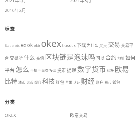
2021年4月
2021年3月
2016年2月
标签
okex
交易
ex
ok
下载
usdt
交易平
t
x
为什么
买卖
6
btc
okb
app
区块链是泡沫吗
什么
合约
如何
交易所
台
充值
可以
地址
数字货币
欧易
怎么
平台
提现
提币
手机
手续费
投资
杠杆
财经
比特
科技
红包
账户
法币
钱包
火币
爆仓
苹果
认证
货币
分类
OKEX
欧意交易