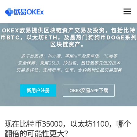
Skip
to
Menu
content
OKEX欧易提供区块链资产交易及投资，包括比特
欧意交易所
关于欧意OKX
欧意APP下载
币BTC，以太坊ETH，及最热门狗狗币DOGE系列
区块链资产。
·多平台支持：Web端、苹果APP及安卓版、PC端等
欧意注册网址
欧意交易下载
欧意团队
·安全保障：采用GSLB、冷钱包、热钱包等先进的技术
·交易多样性：支持币币，法币，合约和衍生品交易服务
欧意APP资讯
易欧APP下载
新用户注册
OKEX交易APP下载
现在比特币35000，以太坊1100，哪个
翻倍的可能性更大？