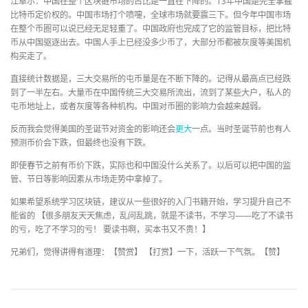
江卓尔：中国在整个区块链市场的占比是一直在下降的。13年中国是完全掌握
比特币定价权的。中国市场打个喷嚏，全球市场就要震三下。但今年中国市场
在整个币圈可以说已经无足轻重了。中国政府也完成了它的监管目标，把比特
币从中国驱逐出去。中国人手上已经没多少币了，大部分币都被灰度等美国机
构买走了。
直接统计数据是，三大交易所的屯币量是在不断下降的。记得从最高点已经跌
到了一半左右。大量币在中国传统三大交易所流出，流到了某些大户，私人的
屯币地址上，或者灰度等各种机构。中国对币圈的影响力会越来越弱。
反而我会觉得美国的圣诞节对资金的影响还会
更大
一点。当时圣诞节前也有人
预测币价会下跌，但最终也没有下跌。
即使春节之前有币价下跌，实际也和中国没什么关系了。以后可以把中国的监
管、节日等影响因素从市场走势中拿掉了。
如果希望系统学习区块链，建议从一些很好的入门书籍开始，学习提升自己不
能省的 【很多朋友天天焦虑，乱问乱跳，就是不读书，不学习——吃了不读书
的亏，吃了不学习的亏！ 要读书啊，买本书又不贵！】
兄弟们，觉得讲得有道理：【赞赏】 【打赏】一下，活跃一下气氛。【赞】