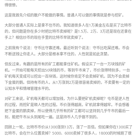
得很惨。
这是我首先介绍的散户不能做的事情。普通人可以做的事情就是参与挖矿。
大部分普通人实际上是拿不住币的。我知道很多人在1万美金左右是买了比特币
的，但问题是你在多少时把比特币卖掉呢？是1.5万、2万、3万还是现在还拿在
手上？相信炒币的现在手里的比特币早就卖掉了。
之前我有个说法：守币比守寡还难。最近听到个说法：守币比吃屎还难。币会
不断送钱让你走人。大部分是根本拿不住的，人性就是如此贪婪。
但反过来，有趣的是所有的矿工都能拿住矿机。假设买了一台一万块钱的矿
机。一开始可能每天挖出50块钱的币，等到牛市来了，币价涨得特别多，一台
矿机每天变成可以挖出一百块钱，这时候你肯定不会卖掉矿机，因为不会卖掉
下金蛋的鹅。但持有币的人，从1万涨到2万是很容易卖掉的，不卖要有一定的
认知水平和情绪管理水平的。
对矿工来说，矿机每天都可以增加钱，为什么要把矿机卖掉呢？屯币是逆人性
的过程，而挖矿是顺人性的过程。币价涨得越高，矿机就拿得越牢。不会想着
把下金蛋的鹅卖掉，所以使得几乎所有的矿工都可以坚持到几乎牛市的最后一
刻，能把牛市从头到尾吃一遍。这是持币人几乎做不到的。
回顾上一轮，比特币币价从1300涨到13万，涨了一百倍。但如果你在1300买了
比特币，会在什么位置卖掉？5000、6000卖掉了很多人，18000的时候跑了很