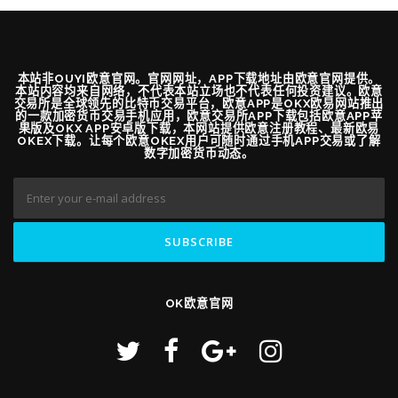
本站非OUYI欧意官网。官网网址，APP下载地址由欧意官网提供。
本站内容均来自网络，不代表本站立场也不代表任何投资建议。欧意
交易所是全球领先的比特币交易平台，欧意APP是OKX欧易网站推出
的一款加密货币交易手机应用，欧意交易所APP下载包括欧意APP苹
果版及OKX APP安卓版下载，本网站提供欧意注册教程、最新欧易
OKEX下载。让每个欧意OKEX用户可随时通过手机APP交易或了解
数字加密货币动态。
OK欧意官网