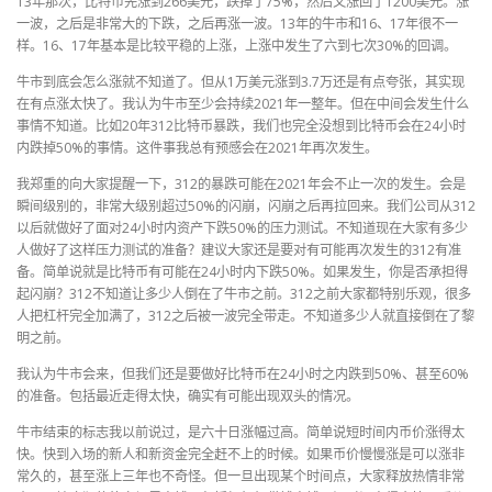
13年那次，比特币先涨到266美元，跌掉了75%，然后又涨回了1200美元。涨
一波，之后是非常大的下跌，之后再涨一波。13年的牛市和16、17年很不一
样。16、17年基本是比较平稳的上涨，上涨中发生了六到七次30%的回调。
牛市到底会怎么涨就不知道了。但从1万美元涨到3.7万还是有点夸张，其实现
在有点涨太快了。我认为牛市至少会持续2021年一整年。但在中间会发生什么
事情不知道。比如20年312比特币暴跌，我们也完全没想到比特币会在24小时
内跌掉50%的事情。这件事我总有预感会在2021年再次发生。
我郑重的向大家提醒一下，312的暴跌可能在2021年会不止一次的发生。会是
瞬间级别的，非常大级别超过50%的闪崩，闪崩之后再拉回来。我们公司从312
以后就做好了面对24小时内资产下跌50%的压力测试。不知道现在大家有多少
人做好了这样压力测试的准备？建议大家还是要对有可能再次发生的312有准
备。简单说就是比特币有可能在24小时内下跌50%。如果发生，你是否承担得
起闪崩？312不知道让多少人倒在了牛市之前。312之前大家都特别乐观，很多
人把杠杆完全加满了，312之后被一波完全带走。不知道多少人就直接倒在了黎
明之前。
我认为牛市会来，但我们还是要做好比特币在24小时之内跌到50%、甚至60%
的准备。包括最近走得太快，确实有可能出现双头的情况。
牛市结束的标志我以前说过，是六十日涨幅过高。简单说短时间内币价涨得太
快。快到入场的新人和新资金完全赶不上的时候。如果币价慢慢涨是可以涨非
常久的，甚至涨上三年也不奇怪。但一旦出现某个时间点，大家释放热情非常