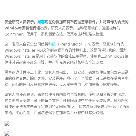
安全研究人员表示，
黑客
现在伪装加密货币挖掘恶意软件，并将其作为合法的
Windows安装包传递出去。
研究人员表示，这种恶意软件，通常被称为
Coinminer，使用了一系列混淆方法，使其攻击特别难以检测。
这一发现来自安全公司趋势
科技
（Trend Micro），它表示，恶意软件作为
Windows Installer MSI文件到达受害者的计算机上，这是值得注意的，因为
Windows Installer是用于安装软件的合法应用程序。使用真正的Windows组
件使其看起来不那么可疑，并可能允许它绕过某些安全过滤器。
黑客的诡计并不止于此。研究人员指出，一旦安装，恶意软件目录包含充当诱
饵的各种文件。除此之外，安装程序还附带了一个脚本，可以杀掉在受害者电
脑上运行的任何反恶意软件进程，以及受害者自己的加密货币挖掘模块。
研究人员还观察到，恶意软件具有内置的自毁机制，使检测和分析更加困难，
它会删除其安装目录下的每个文件，并删除系统中的任何安装痕迹。虽然趋势
科技还无法将攻击链接定位到特定国家/地区，但它注意到安装程序使用了西里
尔语。平心而论，西里尔语似乎在加密货币罪犯中非常受欢迎。