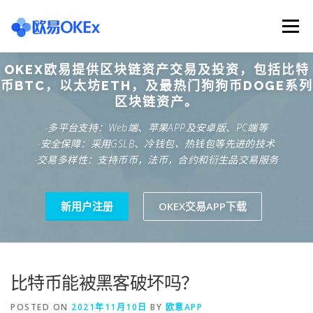
Skip
to
Menu
content
OKEX欧易提供区块链资产交易及投资，包括比特
欧意交易所
关于欧意OKX
欧意APP下载
币BTC，以太坊ETH，及最热门狗狗币DOGE系列
区块链资产。
·多平台支持：Web端、苹果APP及安卓版、PC端等
欧意注册网址
欧意交易下载
欧意团队
·安全保障：采用GSLB、冷钱包、热钱包等先进的技术
·交易多样性：支持币币，法币，合约和衍生品交易服务
欧意APP资讯
易欧APP下载
新用户注册
OKEX交易APP下载
比特币能被黑客破坏吗？
POSTED ON
2021年11月10日
BY
欧意APP