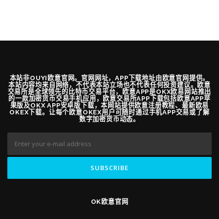
本站非OUYI欧意官网。官网网址，APP下载地址由欧意官网提供。
本站内容均来自网络，不代表本站立场也不代表任何投资建议。欧意
交易所是全球领先的比特币交易平台，欧意APP是OKX欧易网站推出
的一款加密货币交易手机应用，欧意交易所APP下载包括欧意APP苹
果版及OKX APP安卓版下载，本网站提供欧意注册教程、最新欧易
OKEX下载。让每个欧意OKEX用户可随时通过手机APP交易或了解
数字加密货币动态。
OK欧意官网