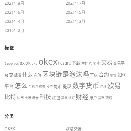
2021年8月
2021年7月
2021年6月
2021年5月
2021年4月
2021年3月
2016年2月
标签
okex
交易
ex
ok
下载
usdt
交易平
t
x
为什么
买卖
6
btc
okb
app
区块链是泡沫吗
什么
合约
如何
交易所
台
充值
可以
地址
数字货币
欧易
怎么
平台
提现
提币
手机
手续费
投资
杠杆
财经
比特
科技
红包
账户
法币
钱包
火币
爆仓
苹果
认证
货币
分类
OKEX
欧意交易