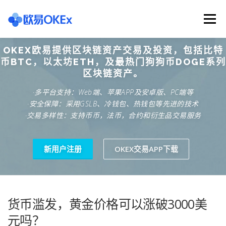
Skip
to
Menu
content
OKEX欧易提供区块链资产交易及投资，包括比特
欧意交易所
关于欧意OKX
欧意APP下载
币BTC，以太坊ETH，及最热门狗狗币DOGE系列
区块链资产。
·多平台支持：Web端、苹果APP及安卓版、PC端等
欧意注册网址
欧意交易下载
欧意团队
·安全保障：采用GSLB、冷钱包、热钱包等先进的技术
·交易多样性：支持币币，法币，合约和衍生品交易服务
欧意APP资讯
易欧APP下载
新用户注册
OKEX交易APP下载
货币滥发，黄金价格可以涨破3000美
元吗？