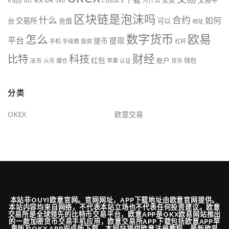
t
买卖
6
btc
okb
app
区块链是泡沫吗
什么
合约
如何
交易所
台
充值
可以
地址
数字货币
欧易
怎么
平台
提现
提币
手机
手续费
投资
杠杆
财经
比特
科技
红包
账户
法币
钱包
火币
爆仓
苹果
认证
货币
分类
OKEX
欧意交易
本站非OUYI欧意官网。官网网址，APP下载地址由欧意官网提供。
本站内容均来自网络，不代表本站立场也不代表任何投资建议。欧意
交易所是全球领先的比特币交易平台，欧意APP是OKX欧易网站推出
的一款加密货币交易手机应用，欧意交易所APP下载包括欧意APP苹
果版及OKX APP安卓版下载，本网站提供欧意注册教程、最新欧易