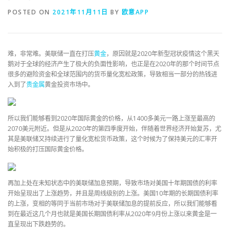
POSTED ON
2021年11月11日
BY
欧意APP
难，非常难。美联储一直在打压
黄金
，原因就是2020年新型冠状疫情这个黑天
鹅对于全球的经济产生了极大的负面性影响，也正是在2020年的那个时间节点
很多的避险资金和全球范围内的货币量化宽松政策，导致相当一部分的热钱进
入到了
贵金属
黄金投资市场中。
所以我们能够看到2020年国际黄金的价格，从1400多美元一路上涨至最高的
2070美元附近。但是从2020年的第四季度开始，伴随着世界经济开始复苏，尤
其是美联储又持续进行了量化宽松货币政策，这个时候为了保持美元的汇率开
始积极的打压国际黄金价格。
再加上处在未知状态中的美联储加息预期，导致市场对美国十年期国债的利率
开始呈现出了上涨趋势，并且是周线级别的上涨。美国10年期的长期国债利率
的上涨，变相的等同于当前市场对于美联储加息的提前反应，所以我们能够看
到在最近这几个月也就是美国长期国债利率从2020年9月份上涨以来黄金是一
直呈现出下跌趋势的。