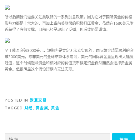
所以后期我们需要关注美联储的一系列加息政策，因为它对于国际黄金的价格
影响力都是非常大的，再加上当前美联储的积极打压黄金，虽然在1680美元附
近获得了有效支撑，目前已经呈现出了反弹，但后续仍要谨慎。
至于能否突破3000美元，短期内是肯定无法去实现的，国际黄金想要顺利的突
破3000美元，除非美元的全球结算体系崩溃，美元的国际含金量呈现出大幅度
贬值，这个时候避险资金和相对应的价值货币锚定资金自然而然会选择贵金属
黄金。但很明显这个假设短期内无法实现。
POSTED IN
欧意交易
TAGGED
财经
,
贵金属
,
黄金
搜