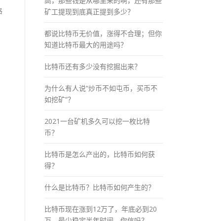
高，那些钱是从哪里来的啊，还有那些
格
矿工提现到底真正提到多少？
都说比特币无价值，涨得不合理；但你
知道比特币最大的用途吗？
比特币还有多少没有挖掘出来？
为什么有人说“炒币不如屯币，买币不
如挖矿”？
2021一台矿机多久可以挖一枚比特
，
币？
比特币是怎么产出的，比特币如何获
得？
什么是比特币？比特币如何产生的？
比特币现在涨到12万了，年底必到20
万，最少稳定半年时间，你信吗？