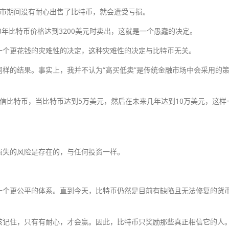
的熊市期间没有耐心出售了比特币，就会遭受亏损。
8年比特币价格达到3200美元时卖出，这就是一个愚蠢的决定。
一个更花钱的灾难性的决定，这种灾难性的决定与比特币无关。
样的结果。事实上，我并不认为“高买低卖”是传统金融市场中会采用的
信比特币，当比特币达到5万美元，然后在未来几年达到10万美元，这样
损失的风险是存在的，与任何投资一样。
一个更公平的体系。直到今天，比特币仍然是目前有缺陷且无法修复的货
该记住，只有有耐心，才会赢。因此，比特币只奖励那些真正相信它的人