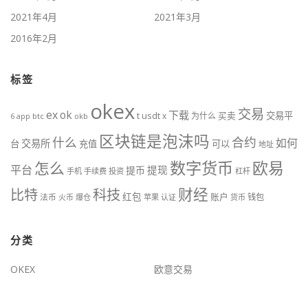
2021年4月
2021年3月
2016年2月
标签
okex
交易
ex
ok
下载
usdt
交易平
t
x
为什么
买卖
6
btc
okb
app
区块链是泡沫吗
什么
合约
如何
交易所
台
充值
可以
地址
数字货币
欧易
怎么
平台
提现
提币
手机
手续费
投资
杠杆
财经
比特
科技
红包
账户
法币
钱包
火币
爆仓
苹果
认证
货币
分类
OKEX
欧意交易