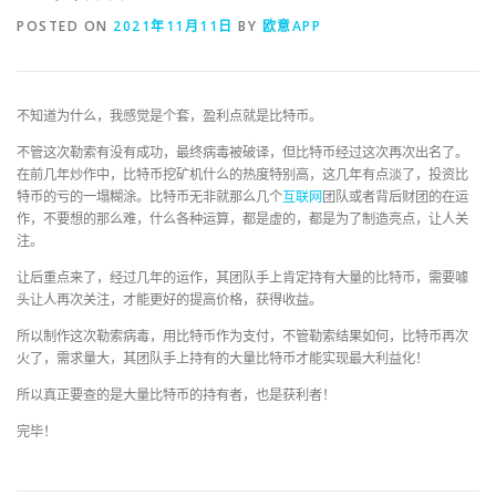
POSTED ON
2021年11月11日
BY
欧意APP
不知道为什么，我感觉是个套，盈利点就是比特币。
不管这次勒索有没有成功，最终病毒被破译，但比特币经过这次再次出名了。
在前几年炒作中，比特币挖矿机什么的热度特别高，这几年有点淡了，投资比
特币的亏的一塌糊涂。比特币无非就那么几个
互联网
团队或者背后财团的在运
作，不要想的那么难，什么各种运算，都是虚的，都是为了制造亮点，让人关
注。
让后重点来了，经过几年的运作，其团队手上肯定持有大量的比特币，需要噱
头让人再次关注，才能更好的提高价格，获得收益。
所以制作这次勒索病毒，用比特币作为支付，不管勒索结果如何，比特币再次
火了，需求量大，其团队手上持有的大量比特币才能实现最大利益化！
所以真正要查的是大量比特币的持有者，也是获利者！
完毕！