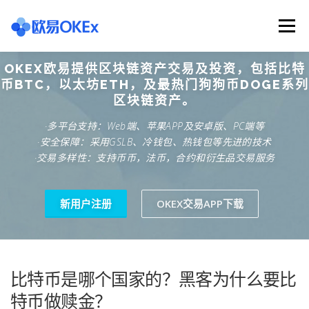
Skip
to
Menu
content
OKEX欧易提供区块链资产交易及投资，包括比特
欧意交易所
关于欧意OKX
欧意APP下载
币BTC，以太坊ETH，及最热门狗狗币DOGE系列
区块链资产。
·多平台支持：Web端、苹果APP及安卓版、PC端等
欧意注册网址
欧意交易下载
欧意团队
·安全保障：采用GSLB、冷钱包、热钱包等先进的技术
·交易多样性：支持币币，法币，合约和衍生品交易服务
欧意APP资讯
易欧APP下载
新用户注册
OKEX交易APP下载
比特币是哪个国家的？黑客为什么要比
特币做赎金？