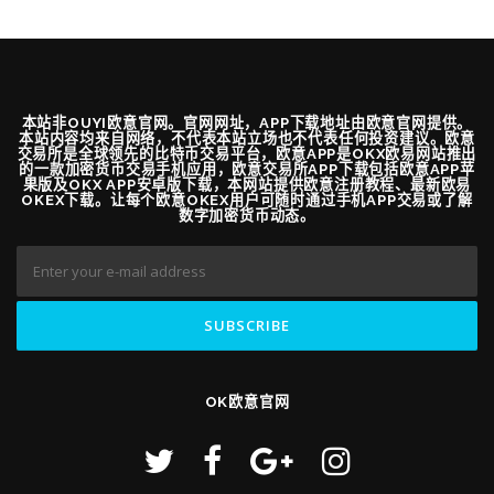
本站非OUYI欧意官网。官网网址，APP下载地址由欧意官网提供。
本站内容均来自网络，不代表本站立场也不代表任何投资建议。欧意
交易所是全球领先的比特币交易平台，欧意APP是OKX欧易网站推出
的一款加密货币交易手机应用，欧意交易所APP下载包括欧意APP苹
果版及OKX APP安卓版下载，本网站提供欧意注册教程、最新欧易
OKEX下载。让每个欧意OKEX用户可随时通过手机APP交易或了解
数字加密货币动态。
OK欧意官网