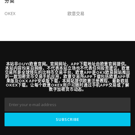
分类
OKEX
欧意交易
本站非OUYI欧意官网。官网网址，APP下载地址由欧意官网提供。
本站内容均来自网络，不代表本站立场也不代表任何投资建议。欧意
交易所是全球领先的比特币交易平台，欧意APP是OKX欧易网站推出
的一款加密货币交易手机应用，欧意交易所APP下载包括欧意APP苹
果版及OKX APP安卓版下载，本网站提供欧意注册教程、最新欧易
OKEX下载。让每个欧意OKEX用户可随时通过手机APP交易或了解
数字加密货币动态。