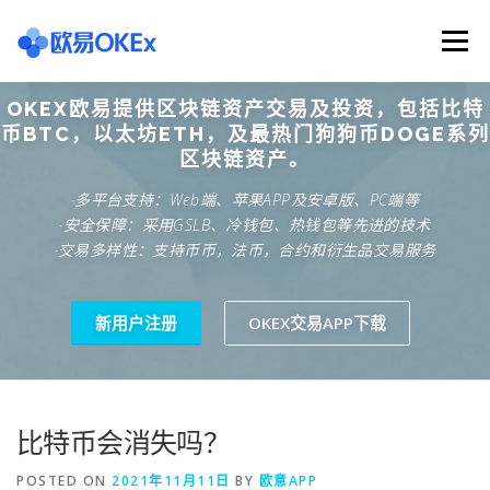
Skip
to
Menu
content
OKEX欧易提供区块链资产交易及投资，包括比特
欧意交易所
关于欧意OKX
欧意APP下载
币BTC，以太坊ETH，及最热门狗狗币DOGE系列
区块链资产。
·多平台支持：Web端、苹果APP及安卓版、PC端等
欧意注册网址
欧意交易下载
欧意团队
·安全保障：采用GSLB、冷钱包、热钱包等先进的技术
·交易多样性：支持币币，法币，合约和衍生品交易服务
欧意APP资讯
易欧APP下载
新用户注册
OKEX交易APP下载
比特币会消失吗？
POSTED ON
2021年11月11日
BY
欧意APP