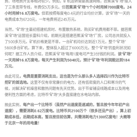
费、场地费开支等相对较少。例如，矿机运转需要高速网络，芭蕉溪“矿场”接入
了三条宽带专线，年费仅5万多元。但
芭蕉溪“矿场”1个小时用掉7000度电，24
小时用掉16.8万度电。
但若按照每度电0.4元的行业均价计算，该“矿场”一天的
电费成本为6720元，一年电费将近245万元。
当然，“矿场”主最初搭建机房时、布置散热系统、购买矿机费用都不菲。据芭蕉
溪“矿场”运营班长雷科介绍，前期光是搭建芭蕉溪“矿场”厂房，公司总共就投入
了500多万元。矿机价格更是不菲，一台矿机均价达到近1万元，整个“矿场”
5800多台矿机，算下来，整体投入超过了6000万元。整个“矿场”的盈利状况如
何呢？据工作人员介绍，芭蕉溪“矿场”每用1度电可产生3分钱的利润。
该“矿场”
一天用掉16.8万度电，每天产生利润为5040元，预计“矿场”年利润能达到184
万元
。
由此可见
，电费是重要消耗支出，这也是为什么那么多人选择四川作为比特币
挖矿的首选地。
这里不仅有非常廉价的电力，还有低密度的人口和寒冷的气
候，对解决矿机噪音和散热问题有先天优势。出于节省铺设线路成本以及用电
便利性方面的考虑，比特币“矿场”大多直接建在水电站内部。
按此实例，
每产出一个比特币（虽然产出速度是递减的，暂且按今年年初产出
速度），需要消耗0.62万度电。比特币共2100万个（很多还没产出），算上初
期成本低，后期成本高，暂且按目前估算，共需消耗电力1300亿度电！大概等
于北京一年的用电量！