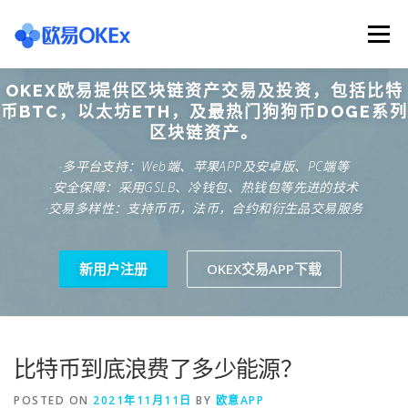
Skip
to
Menu
content
OKEX欧易提供区块链资产交易及投资，包括比特
欧意交易所
关于欧意OKX
欧意APP下载
币BTC，以太坊ETH，及最热门狗狗币DOGE系列
区块链资产。
·多平台支持：Web端、苹果APP及安卓版、PC端等
欧意注册网址
欧意交易下载
欧意团队
·安全保障：采用GSLB、冷钱包、热钱包等先进的技术
·交易多样性：支持币币，法币，合约和衍生品交易服务
欧意APP资讯
易欧APP下载
新用户注册
OKEX交易APP下载
比特币到底浪费了多少能源？
POSTED ON
2021年11月11日
BY
欧意APP