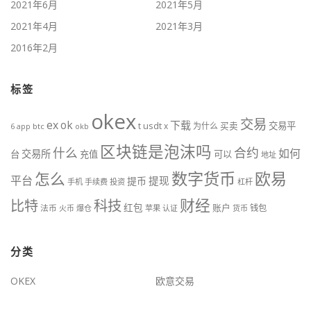
2021年6月
2021年5月
2021年4月
2021年3月
2016年2月
标签
okex
交易
ex
ok
下载
usdt
交易平
t
x
为什么
买卖
6
btc
okb
app
区块链是泡沫吗
什么
合约
如何
交易所
台
充值
可以
地址
数字货币
欧易
怎么
平台
提现
提币
手机
手续费
投资
杠杆
财经
比特
科技
红包
账户
法币
钱包
火币
爆仓
苹果
认证
货币
分类
OKEX
欧意交易