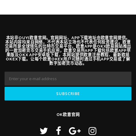
本站非OUYI欧意官网。官网网址，APP下载地址由欧意官网提供。
本站内容均来自网络，不代表本站立场也不代表任何投资建议。欧意
交易所是全球领先的比特币交易平台，欧意APP是OKX欧易网站推出
的一款加密货币交易手机应用，欧意交易所APP下载包括欧意APP苹
果版及OKX APP安卓版下载，本网站提供欧意注册教程、最新欧易
OKEX下载。让每个欧意OKEX用户可随时通过手机APP交易或了解
数字加密货币动态。
OK欧意官网