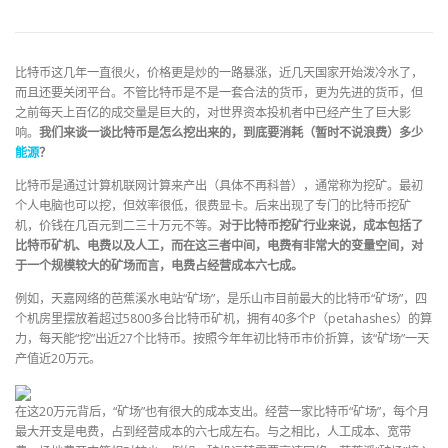
比特币这几年一直很火，价格更是炒的一路暴涨，近几天国家开始泼冷水了，
而且还要关闭平台。不管比特币是不是一套合法的货币，更为先进的货币，但
之前每天上百亿的成交量是巨大的，对世界资本投机者中已经产生了巨大影
响。
我们来谈一谈比特币是怎么挖出来的，到底要消耗（暂时不说浪费）多少
能源
？
比特币是通过计算机联网计算来产出（具体不再科普），通常称为挖矿。最初
个人电脑也可以挖，但效率很低，很费显卡。后来出现了专门的比特币挖矿
机，价钱在几百元到二三十万元不等。
对于比特币挖矿行业来说，成本包括了
比特币矿机、电费以及人工，而在这三者中间，电费有非常大的变量空间，对
于一个规模较大的矿场而言，电费占经营成本六七成。
例如，天嘉网络的芭蕉溪水电站“矿场”，是乐山市目前最大的比特币“矿场”，四
个机房里摆放着超过5800多台比特币矿机，拥有40多个P（petahashes）的算
力，每天能“挖”出近27个比特币。按照今年年初比特币市价折算，该“矿场”一天
产值近20万元。
在这20万元背后，“矿场”也有很大的成本支出。经营一家比特币“矿场”，每个月
最大开支是电费，占到经营成本的六七成左右。与之相比，人工成本、宽带