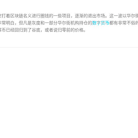
空打着区块链名义进行圈钱的一些项目，逐渐的退出市场。这一波以华尔
非常明白，但凡是灰度和一部分华尔街机构持仓的
数字货币
都有非常不俗
寨币已经回归到了谷底，或者说归零前的价格。