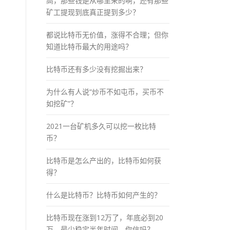
高，那些钱是从哪里来的啊，还有那些
矿工提现到底真正提到多少？
都说比特币无价值，涨得不合理；但你
知道比特币最大的用途吗？
比特币还有多少没有挖掘出来？
为什么有人说“炒币不如屯币，买币不
如挖矿”？
2021一台矿机多久可以挖一枚比特
币？
比特币是怎么产出的，比特币如何获
得？
什么是比特币？比特币如何产生的？
比特币现在涨到12万了，年底必到20
万，最少稳定半年时间，你信吗？