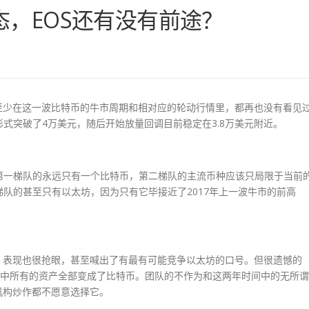
，EOS还有没有前途？
至少在这一波比特币的牛市周期和相对应的轮动行情里，都再也没有看见
式突破了4万美元，随后开始放量回调目前稳定在3.8万美元附近。
第一梯队的永远只有一个比特币，第二梯队的主流币种应该只局限于当前
队的甚至只有以太坊，因为只有它毕接近了2017年上一波牛市的前高
，表现也很抢眼，甚至喊出了有最有可能竞争以太坊的口号。但很遗憾的
手中所有的资产全部变成了比特币。团队的不作为和这两年时间中的无所谓
机构炒作都不愿意选择它。