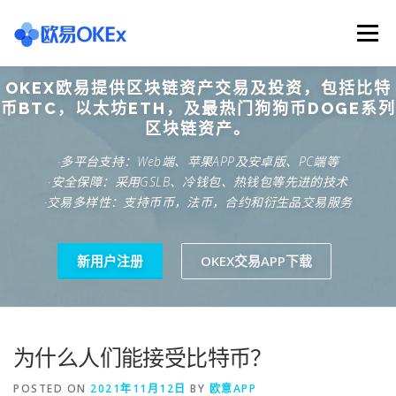
Skip
to
Menu
content
OKEX欧易提供区块链资产交易及投资，包括比特
欧意交易所
关于欧意OKX
欧意APP下载
币BTC，以太坊ETH，及最热门狗狗币DOGE系列
区块链资产。
·多平台支持：Web端、苹果APP及安卓版、PC端等
欧意注册网址
欧意交易下载
欧意团队
·安全保障：采用GSLB、冷钱包、热钱包等先进的技术
·交易多样性：支持币币，法币，合约和衍生品交易服务
欧意APP资讯
易欧APP下载
新用户注册
OKEX交易APP下载
为什么人们能接受比特币？
POSTED ON
2021年11月12日
BY
欧意APP