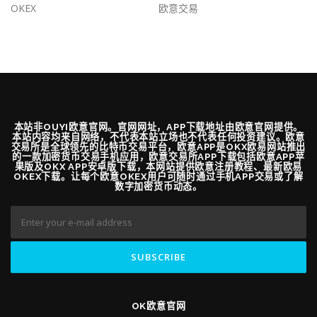
OKEX
欧意交易
本站非OUYI欧意官网。官网网址，APP下载地址由欧意官网提供。
本站内容均来自网络，不代表本站立场也不代表任何投资建议。欧意
交易所是全球领先的比特币交易平台，欧意APP是OKX欧易网站推出
的一款加密货币交易手机应用，欧意交易所APP下载包括欧意APP苹
果版及OKX APP安卓版下载，本网站提供欧意注册教程、最新欧易
OKEX下载。让每个欧意OKEX用户可随时通过手机APP交易或了解
数字加密货币动态。
OK欧意官网