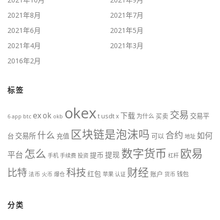
2021年8月
2021年7月
2021年6月
2021年5月
2021年4月
2021年3月
2016年2月
标签
okex
交易
ex
ok
下载
usdt
交易平
t
x
为什么
买卖
6
btc
okb
app
区块链是泡沫吗
什么
合约
如何
交易所
台
充值
可以
地址
数字货币
欧易
怎么
平台
提现
提币
手机
手续费
投资
杠杆
财经
比特
科技
红包
账户
法币
钱包
火币
爆仓
苹果
认证
货币
分类