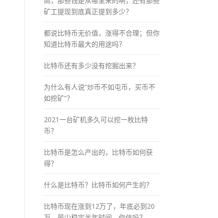
高，那些钱是从哪里来的啊，还有那些
矿工提现到底真正提到多少？
都说比特币无价值，涨得不合理；但你
知道比特币最大的用途吗？
比特币还有多少没有挖掘出来？
为什么有人说“炒币不如屯币，买币不
如挖矿”？
2021一台矿机多久可以挖一枚比特
币？
比特币是怎么产出的，比特币如何获
得？
什么是比特币？比特币如何产生的？
比特币现在涨到12万了，年底必到20
万，最少稳定半年时间，你信吗？