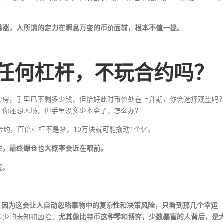
暴涨，人所谓的定力在瞬息万变的币价面前，根本不值一提。
任何杠杆，不玩合约吗？
买了套房，手里已不剩多少钱，但恰好此时币价处在上升期，你会选择观望吗
。你还想入场，但手里没多少本金了，怎么办？
约，百倍杠杆不是梦，10万块就可能撬动1个亿。
生，最终爆仓也大概率会近在眼前。
况。
，因为这会让人自动忽略事物中的复杂性和决策风险，只看到那几个幸运
多少的未知和凶险。
尤其像比特币这种零和博弈，少数暴富的人背后，是