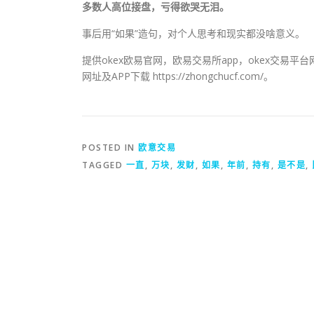
多数人高位接盘，亏得欲哭无泪。
事后用“如果”造句，对个人思考和现实都没啥意义。
提供okex欧易官网，欧易交易所app，okex交易
网址及APP下载 https://zhongchucf.com/。
POSTED IN
欧意交易
TAGGED
一直
,
万块
,
发财
,
如果
,
年前
,
持有
,
是不是
,