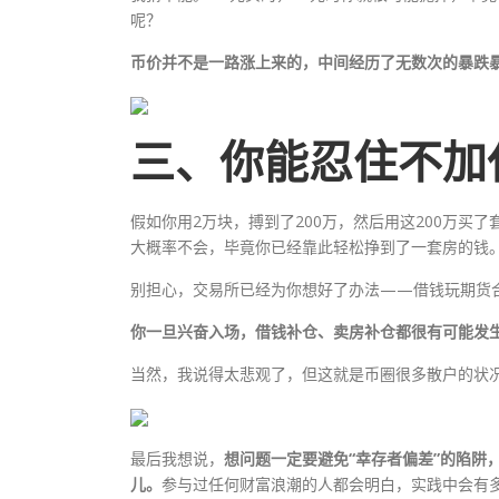
呢？
币价并不是一路涨上来的，中间经历了无数次的暴跌
三、你能忍住不加
假如你用2万块，搏到了200万，然后用这200万
大概率不会，毕竟你已经靠此轻松挣到了一套房的钱
别担心，交易所已经为你想好了办法——借钱玩期货合
你一旦兴奋入场，借钱补仓、卖房补仓都很有可能发
当然，我说得太悲观了，但这就是币圈很多散户的状
最后我想说，
想问题一定要避免“幸存者偏差”的陷阱
儿。
参与过任何财富浪潮的人都会明白，实践中会有