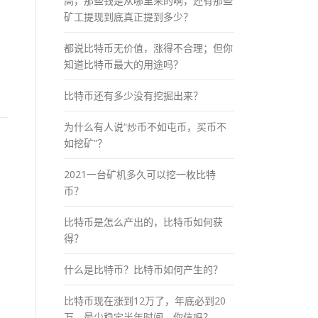
高，那些钱是从哪里来的啊，还有那些
矿工提现到底真正提到多少？
都说比特币无价值，涨得不合理；但你
，
知道比特币最大的用途吗？
比特币还有多少没有挖掘出来？
为什么有人说“炒币不如屯币，买币不
如挖矿”？
2021一台矿机多久可以挖一枚比特
币？
比特币是怎么产出的，比特币如何获
得？
什么是比特币？比特币如何产生的？
比特币现在涨到12万了，年底必到20
万，最少稳定半年时间，你信吗？