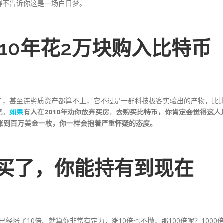
得不告诉你这是一场白日梦。
10年花2万块购入比特币
了，甚至连劣质资产都算不上，它不过是一群科技极客实验出的产物，比
票。
如果
有人在2010年劝你放弃买房，去购买比特币，你肯定会觉得这人
涨到百万美金一枚，你一样会抱着严重怀疑的态度。
买了，你能
持有
到现在
已经涨了10倍。就算你非常有定力，涨10倍也不抛，那100倍呢？1000