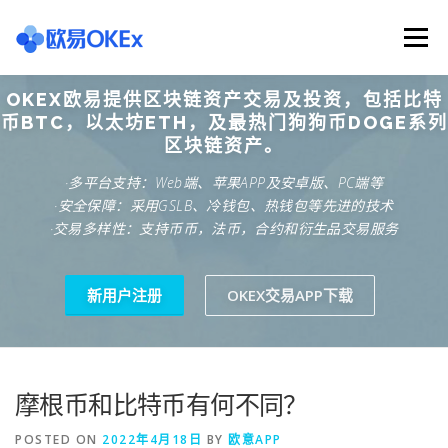
Skip
to
Menu
content
OKEX欧易提供区块链资产交易及投资，包括比特
欧意交易所
关于欧意OKX
欧意APP下载
币BTC，以太坊ETH，及最热门狗狗币DOGE系列
区块链资产。
·多平台支持：Web端、苹果APP及安卓版、PC端等
欧意注册网址
欧意交易下载
欧意团队
·安全保障：采用GSLB、冷钱包、热钱包等先进的技术
·交易多样性：支持币币，法币，合约和衍生品交易服务
欧意APP资讯
易欧APP下载
新用户注册
OKEX交易APP下载
摩根币和比特币有何不同？
POSTED ON
2022年4月18日
BY
欧意APP