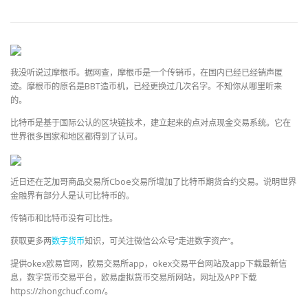
我没听说过摩根币。据网查，
摩根币是一个传销币，在国内已经已经销声匿
迹。摩根币的原名是BBT造币机，已经更换过几次名字。不知你从哪里听来
的。
比特币是基于国际公认的区块链技术，建立起来的点对点现金交易系统。它在
世界很多国家和地区都得到了认可。
近日还在芝加哥商品交易所Cboe交易所增加了比特币期货合约交易。说明世界
金融界有部分人是认可比特币的。
传销币和比特币没有可比性。
获取更多两
数字货币
知识，可关注微信公众号“走进数字资产”。
提供okex欧易官网，欧易交易所app，okex交易平台网站及app下载最新信
息，数字货币交易平台，欧易虚拟货币交易所网站，网址及APP下载
https://zhongchucf.com/。