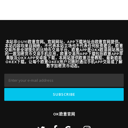
本站非OUYI欧意官网。官网网址，APP下载地址由欧意官网提供。
本站内容均来自网络，不代表本站立场也不代表任何投资建议。欧意
交易所是全球领先的比特币交易平台，欧意APP是OKX欧易网站推出
的一款加密货币交易手机应用，欧意交易所APP下载包括欧意APP苹
果版及OKX APP安卓版下载，本网站提供欧意注册教程、最新欧易
OKEX下载。让每个欧意OKEX用户可随时通过手机APP交易或了解
数字加密货币动态。
OK欧意官网