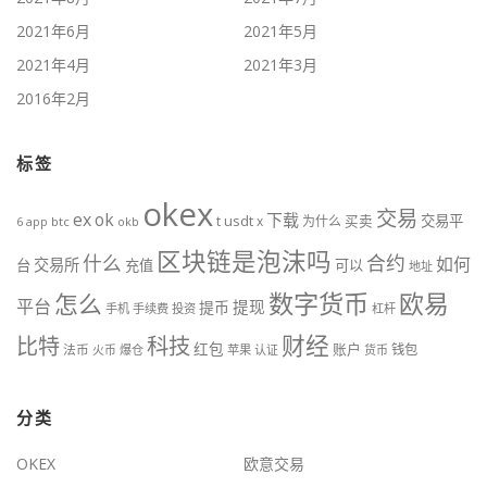
2021年6月
2021年5月
2021年4月
2021年3月
2016年2月
标签
okex
交易
ex
ok
下载
usdt
交易平
t
x
为什么
买卖
6
btc
okb
app
区块链是泡沫吗
什么
合约
如何
交易所
台
充值
可以
地址
数字货币
欧易
怎么
平台
提现
提币
手机
手续费
投资
杠杆
财经
比特
科技
红包
账户
法币
钱包
火币
爆仓
苹果
认证
货币
分类
OKEX
欧意交易