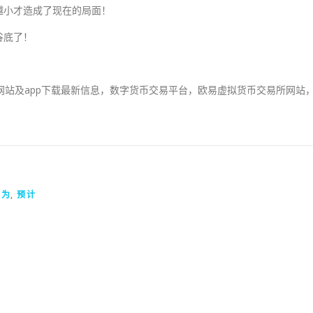
越小才造成了现在的局面！
谷底了！
平台网站及app下载最新信息，数字货币交易平台，欧易虚拟货币交易所网站
认为
,
预计