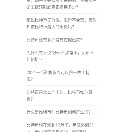
高，那些钱是从哪里来的啊，还有那些
矿工提现到底真正提到多少？
都说比特币无价值，涨得不合理；但你
知道比特币最大的用途吗？
比特币还有多少没有挖掘出来？
为什么有人说“炒币不如屯币，买币不
如挖矿”？
2021一台矿机多久可以挖一枚比特
币？
比特币是怎么产出的，比特币如何获
得？
什么是比特币？比特币如何产生的？
比特币现在涨到12万了，年底必到20
万，最少稳定半年时间，你信吗？