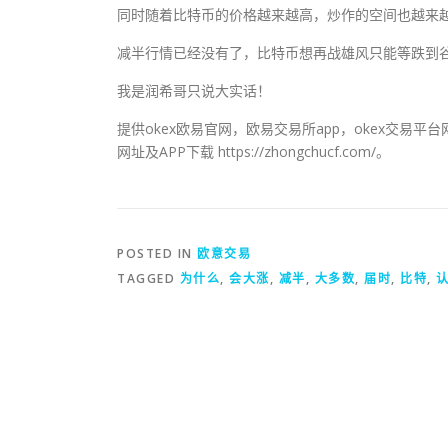
同时随着比特币的价格越来越高，炒作的空间也越来
减半行情已经没有了，比特币想再战雄风只能等跌到
我是润希哥只说大实话！
提供okex欧易官网，欧易交易所app，okex交易
网址及APP下载 https://zhongchucf.com/。
POSTED IN
欧意交易
TAGGED
为什么
,
会大涨
,
减半
,
大多数
,
届时
,
比特
,