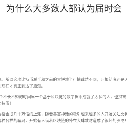
半，为什么大多数人都认为届时会
涨。所以这次比特币减半和之前的大饼减半行情截然不同，归根结底还是
到现在才真正到达了瓶颈。
在这个不长不短的时间里一个基于区块链的数字货币成就了太多的人，也损害
比特币！
价格会成几十万倍的上涨，随着暴富神话的吸引越来越多的人开始关注比
各种各样的骗局，开始有人借着区块链的外衣大肆敛财造成了很坏的影响