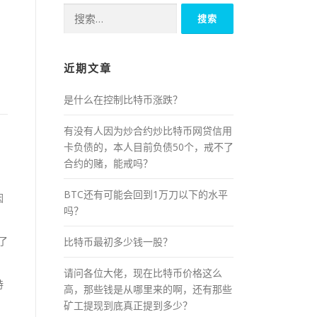
搜
索：
近期文章
是什么在控制比特币涨跌？
有没有人因为炒合约炒比特币网贷信用
卡负债的，本人目前负债50个，戒不了
合约的赌，能戒吗？
BTC还有可能会回到1万刀以下的水平
因
吗？
了
比特币最初多少钱一股？
请问各位大佬，现在比特币价格这么
特
高，那些钱是从哪里来的啊，还有那些
！
矿工提现到底真正提到多少？