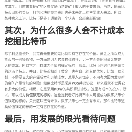
年前的成本。我们要知道比特币每4年产量减半，也就是说矿工挖矿的奖励每4
年减半。目前来看挖矿的区块奖励仍然是矿工收入的主要来源，当然，随着比
特币网络的普及，打包区块的交易费用也是未来矿工的主要收入来源。所以，
某种意义上讲，比特币是处于通缩的一个状态！会越来越稀缺！
其次，为什么很多人会不计成本
挖掘比特币
除了利益驱使外，我觉得最重要的是比特币有它存在的价值。黄金之所以成为
货币的一般等价物，一方面是因为它具有稀缺性，另一方面是挖掘黄金需要巨
大的成本。所以它才可以成为价值的锚定标的，那么，比特币同时也具备黄金
的这两个特点，并且，比特币相对于黄金，也有自己的其他优势，比如，易分
割，不需要巨大的存储成本和运输成本，总量永远恒定，不用考虑因为发现新
的金矿产量增加的风险！如果比特币是采用
POS
共识协议，那么我就不觉得它
有多大的价值，相反，它是采用
POW
的共识算法协议，这里有成本的投入，所
以，可以成为
价值锚定的标的
，这也是我看好比特币未来可能成为数字货币价
值锚定的标的，只要区块链有未来，数字货币也一定会有未来，那么比特币这
类价值锚定的标的一定有它存在的价值。
最后，用发展的眼光看待问题
很多人对于比特币这类数字货币，仍然停留在投机炒作阶段，也就是说他们的