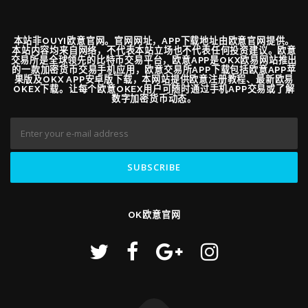
本站非OUYI欧意官网。官网网址，APP下载地址由欧意官网提供。
本站内容均来自网络，不代表本站立场也不代表任何投资建议。欧意
交易所是全球领先的比特币交易平台，欧意APP是OKX欧易网站推出
的一款加密货币交易手机应用，欧意交易所APP下载包括欧意APP苹
果版及OKX APP安卓版下载，本网站提供欧意注册教程、最新欧易
OKEX下载。让每个欧意OKEX用户可随时通过手机APP交易或了解
数字加密货币动态。
OK欧意官网