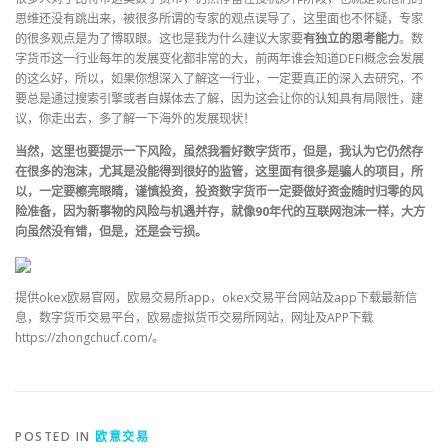
思维还没有跳出来，被很多所谓的专家的观点误导了，这里面也不怀疑，专家
的很多观点是为了博取眼。这也是我为什么建议大家要
有独立的思考能力
。数
字货币这一行业每年的发展变化都非常的大，前两年谁会知道DEFI概念会发展
的这么好，所以，如果你想深入了解这一行业，一定要真正的深入去研究，不
要总是通过搜索引擎或者自媒体去了解，因为这会让你的认知具有局限性，建
议，你走出去，多了解一下海外的发展现状！
当然，这里也要提示一下风险，虽然我看好数字货币，但是，我认为它仍然存
在很多的泡沫，尤其是没能得到很好的监管，这里面有很多是骗人的项目，所
以，一定要檫亮眼睛，谨慎投资，投资数字货币一定要做好资金随时归零的风
险准备，因为新事物的风险与机遇并存，就像90年代的互联网泡沫一样，大方
向虽然没有错，但是，还是会亏损。
提供okex欧易官网，欧易交易所app，okex交易平台网站及app下载最新信
息，数字货币交易平台，欧易虚拟货币交易所网站，网址及APP下载
https://zhongchucf.com/。
POSTED IN
欧意交易