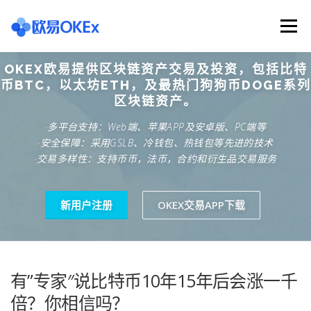
Skip
to
Menu
content
OKEX欧易提供区块链资产交易及投资，包括比特
欧意交易所
关于欧意OKX
欧意APP下载
币BTC，以太坊ETH，及最热门狗狗币DOGE系列
区块链资产。
·多平台支持：Web端、苹果APP及安卓版、PC端等
欧意注册网址
欧意交易下载
欧意团队
·安全保障：采用GSLB、冷钱包、热钱包等先进的技术
·交易多样性：支持币币，法币，合约和衍生品交易服务
欧意APP资讯
易欧APP下载
新用户注册
OKEX交易APP下载
有”专家″说比特币10年15年后会涨一千
倍？你相信吗？