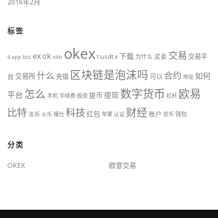
2016年2月
标签
okex
交易
ex
ok
下载
usdt
交易平
t
x
为什么
买卖
6
btc
okb
app
区块链是泡沫吗
什么
合约
如何
交易所
台
充值
可以
地址
数字货币
欧易
怎么
平台
提现
提币
手机
手续费
投资
杠杆
财经
比特
科技
红包
账户
法币
钱包
火币
爆仓
苹果
认证
货币
分类
OKEX
欧意交易