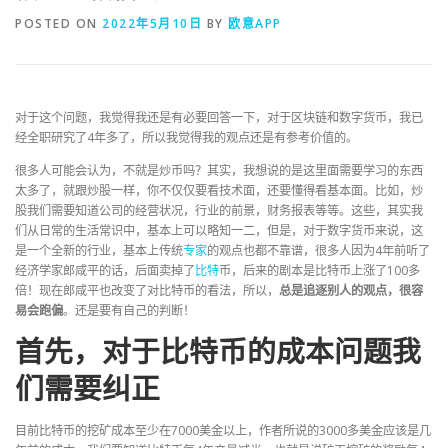
POSTED ON
2022年5月10日
BY
欧意APP
对于这个问题，我觉得我还是有必要回答一下，对于区块链和数字货币，我已
经全职研究了4年多了，所以我觉得我的观点还是有参考价值的。
很多人可能会认为，不就是炒币吗？其实，我想说的是这里面需要学习的东西
太多了，就跟炒股一样，你不仅仅要看技术面，还要懂得看基本面。比如，炒
股我们需要知道公司的经营状况，行业的前景，财务报表等等。这些，其实我
们从日常的生活常识中，基本上可以略知一二，但是，对于数字货币来说，这
是一个全新的行业，基本上传统
专家
的观点也都不靠谱，很多人因为4年前听了
经济学家郎咸平的话，后面卖掉了
比特
币，后来的剧本是比特币上涨了100多
倍！现在郎咸平也改变了对比特币的看法，所以，
总是追逐别人的观点，很容
易会跑偏
。还是要有自己的判断！
首先，对于比特币的成本问题我
们需要纠正
目前比特币的挖矿成本至少在7000美金以上，作者所说的3000多美金应该是几