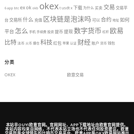
okex
交易
ex
ok
下载
usdt
交易平
t
x
为什么
买卖
6
btc
okb
app
区块链是泡沫吗
什么
合约
如何
交易所
台
充值
可以
地址
数字货币
欧易
怎么
平台
提现
提币
手机
手续费
投资
杠杆
财经
比特
科技
红包
账户
法币
钱包
火币
爆仓
苹果
认证
货币
分类
OKEX
欧意交易
本站非OUYI欧意官网。官网网址，APP下载地址由欧意官网提供。
本站内容均来自网络，不代表本站立场也不代表任何投资建议。欧意
交易所是全球领先的比特币交易平台，欧意APP是OKX欧易网站推出