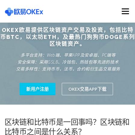
Skip
to
Menu
content
OKEX欧易提供区块链资产交易及投资，包括比特
欧意交易所
关于欧意OKX
欧意APP下载
币BTC，以太坊ETH，及最热门狗狗币DOGE系列
区块链资产。
·多平台支持：Web端、苹果APP及安卓版、PC端等
欧意注册网址
欧意交易下载
欧意团队
·安全保障：采用GSLB、冷钱包、热钱包等先进的技术
·交易多样性：支持币币，法币，合约和衍生品交易服务
欧意APP资讯
易欧APP下载
新用户注册
OKEX交易APP下载
区块链和比特币是一回事吗？区块链和
比特币之间是什么关系？