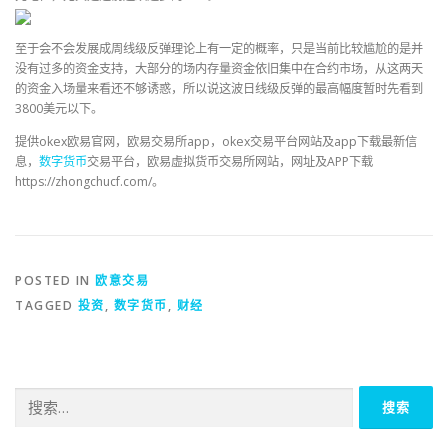
至于会不会发展成周线级反弹理论上有一定的概率，只是当前比较尴尬的是并
没有过多的资金支持，大部分的场内存量资金依旧集中在合约市场，从这两天
的资金入场量来看还不够诱惑，所以说这波日线级反弹的最高幅度暂时先看到
3800美元以下。
提供okex欧易官网，欧易交易所app，okex交易平台网站及app下载最新信
息，
数字货币
交易平台，欧易虚拟货币交易所网站，网址及APP下载
https://zhongchucf.com/。
POSTED IN
欧意交易
TAGGED
投资
,
数字货币
,
财经
搜
索：