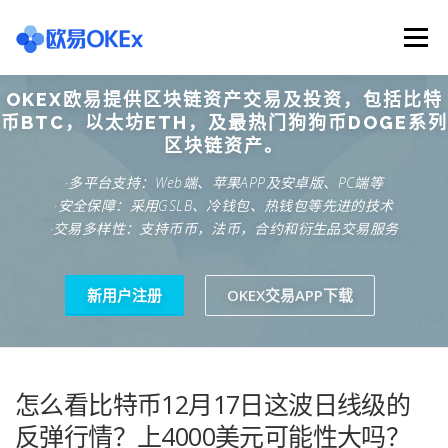
Skip
to
Menu
content
OKEX欧易提供区块链资产交易及投资，包括比特
欧意交易所
关于欧意OKX
欧意APP下载
币BTC，以太坊ETH，及最热门狗狗币DOGE系列
区块链资产。
·多平台支持：Web端、苹果APP及安卓版、PC端等
欧意注册网址
欧意交易下载
欧意团队
·安全保障：采用GSLB、冷钱包、热钱包等先进的技术
·交易多样性：支持币币，法币，合约和衍生品交易服务
欧意APP资讯
易欧APP下载
新用户注册
OKEX交易APP下载
怎么看比特币12月17日这波日线级的
反弹行情？上4000美元可能性大吗？