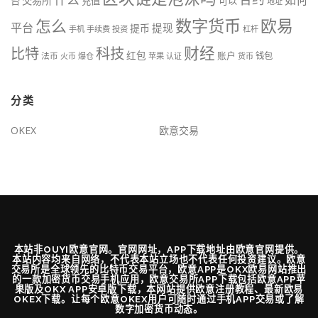
如何
交易所
台
充值
可以
地址
数字货币
欧易
怎么
平台
提现
提币
手机
手续费
投资
杠杆
财经
比特
科技
红包
账户
法币
钱包
火币
爆仓
苹果
认证
货币
分类
OKEX
欧意交易
本站非OUYI欧意官网。官网网址，APP下载地址由欧意官网提供。
本站内容均来自网络，不代表本站立场也不代表任何投资建议。欧意
交易所是全球领先的比特币交易平台，欧意APP是OKX欧易网站推出
的一款加密货币交易手机应用，欧意交易所APP下载包括欧意APP苹
果版及OKX APP安卓版下载，本网站提供欧意注册教程、最新欧易
OKEX下载。让每个欧意OKEX用户可随时通过手机APP交易或了解
数字加密货币动态。