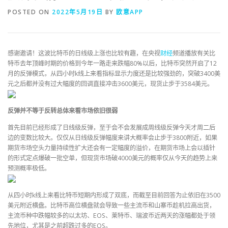
POSTED ON
2022年5月19日
BY
欧意APP
感谢邀请！这波比特币的日线级上涨也比较有趣，在央视
财经
频道播放有关比
特币去年顶峰时期的价格到今年一路走来跌幅80%以后，比特币突然开启了12
月的反弹模式，从四小时k线上来看指标显示力度还是比较强劲的，突破3400美
元之后都并没有过大幅度的回调直接冲击3600美元，现货止步于3584美元。
反弹并不等于反转总体来看市场依旧很弱
首先目前已经形成了日线级反弹，至于会不会发展成周线级反弹今天才周二后
边的变数比较大。仅仅从日线级反弹幅度来讲大概率会止步于3800附近，如果
期货市场空头力量持续性扩大还会有一定幅度的溢价，在期货市场上会以插针
的形式定点爆破一批空单，但现货市场破4000美元的概率仅从今天的趋势上来
预测概率极低。
从四小时k线上来看比特币短期内形成了双底，而截至目前回答为止依旧在3500
美元附近横盘。比特币高位横盘就会导致一些主流币和山寨币趁机拉高出货，
主流币种中跌幅较多的以太坊、EOS、莱特币、瑞波币近两天的涨幅都处于领
先地位，尤其是之前超跌过多的EOS。