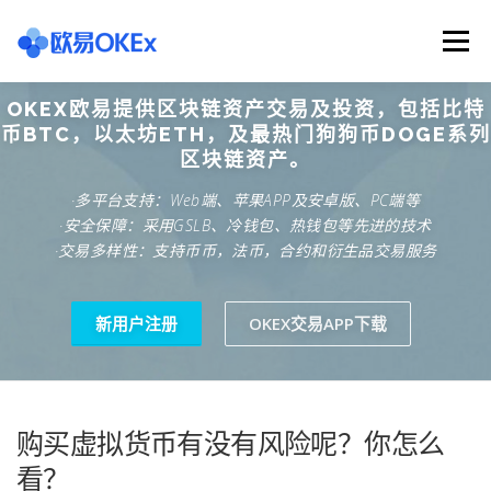
Skip
to
Menu
content
OKEX欧易提供区块链资产交易及投资，包括比特
欧意交易所
关于欧意OKX
欧意APP下载
币BTC，以太坊ETH，及最热门狗狗币DOGE系列
区块链资产。
·多平台支持：Web端、苹果APP及安卓版、PC端等
欧意注册网址
欧意交易下载
欧意团队
·安全保障：采用GSLB、冷钱包、热钱包等先进的技术
·交易多样性：支持币币，法币，合约和衍生品交易服务
欧意APP资讯
易欧APP下载
新用户注册
OKEX交易APP下载
购买虚拟货币有没有风险呢？你怎么
看？