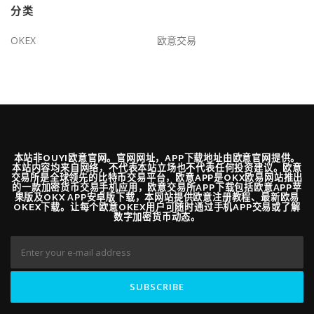
分类
OKEX
欧意交易
本站非OUYI欧意官网。官网网址，APP下载地址由欧意官网提供。
本站内容均来自网络，不代表本站立场也不代表任何投资建议。欧意
交易所是全球领先的比特币交易平台，欧意APP是OKX欧易网站推出
的一款加密货币交易手机应用，欧意交易所APP下载包括欧意APP苹
果版及OKX APP安卓版下载，本网站提供欧意注册教程、最新欧易
OKEX下载。让每个欧意OKEX用户可随时通过手机APP交易或了解
数字加密货币动态。