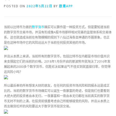
POSTED ON
2022年5月22日
BY
欧意APP
当前以比特币为首的
数字货币
确实可以算作是一种投资方式，但是要知道当前
的数字货币交易市场，并没有形成像A股市场那样相对完善的监管体系和交易体
系，这也就造成当前在有限模糊的规则下八仙过海各显神通的币圈景象，也正
是在这种市场中它的风险远远大于当前任何投资其他的市场。
并且从本质上来讲，当前所有的数字货币，包括比特币在内都是市场价值共识
来支撑起它们的当前的价格。2018年1月份开启的那波熊市就淘汰了2016年发
展起来的2000多个数字货币，优胜劣汰如果运气不佳买到就直接归零，你觉得
这风险小吗？
所以最后奉劝所有想发大财的朋友，在任何的投资市场风险和回报永远是成正
比的。当前的数字货币市场确实可以诞生一夜暴富的奇迹，但是我们也要看到
大把大把的投资者血本无归，一夜暴富和一夜血本无归都在当前真实的数字货
币无时不刻的上演。在投资前慎重考虑自己所能够接受的风险，并且从本质上
而言期货杠杆的风险要远大于数字货币现货交易。