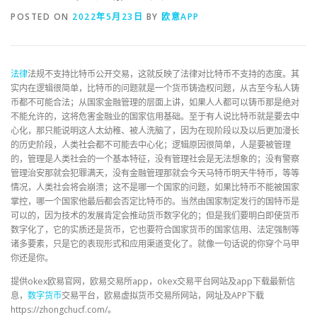
POSTED ON
2022年5月23日
BY
欧意APP
法律
法规不支持比特币公开交易，这就反映了法律对比特币不支持的态度。其
实内在逻辑很简单，比特币的问题就是一个货币铸造权问题，从古至今私人铸
币都不可能合法；从国家金融管理的层面上讲，如果人人都可以铸币那是绝对
不能允许的，这将危害金融业的国家信用基础。至于有人说比特币就是要去中
心化，那只能说明这人太幼稚、被人洗脑了，因为在现阶段以及以后更加漫长
的历史阶段，人类社会都不可能去中心化；逻辑原因很简单，人是要被管理
的，管理是人类社会的一个基本特征，没有管理社会是无法想象的；没有警察
管理治安那就会犯罪满天，没有金融管理那就会今天马特币明天牛特币，等等
情况，人类社会将会崩溃；这不是哪一个国家的问题，如果比特币不能被国家
掌控，哪一个国家他最后都会否定比特币的。当然由国家制定发行的国特币是
可以的，因为技术的发展肯定会推动货币数字化的；但是我们要明白即使货币
数字化了，它的实质还是货币，它也要符合国家货币的国家信用、法定强制等
诸多要素，只是它的表现形式和应用渠道变化了。就像一句话说的你穿个马甲
你还是你。
提供okex欧易官网，欧易交易所app，okex交易平台网站及app下载最新信
息，
数字货币
交易平台，欧易虚拟货币交易所网站，网址及APP下载
https://zhongchucf.com/。