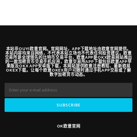
本站非OUYI欧意官网。官网网址，APP下载地址由欧意官网提供。
本站内容均来自网络，不代表本站立场也不代表任何投资建议。欧意
交易所是全球领先的比特币交易平台，欧意APP是OKX欧易网站推出
的一款加密货币交易手机应用，欧意交易所APP下载包括欧意APP苹
果版及OKX APP安卓版下载，本网站提供欧意注册教程、最新欧易
OKEX下载。让每个欧意OKEX用户可随时通过手机APP交易或了解
数字加密货币动态。
OK欧意官网