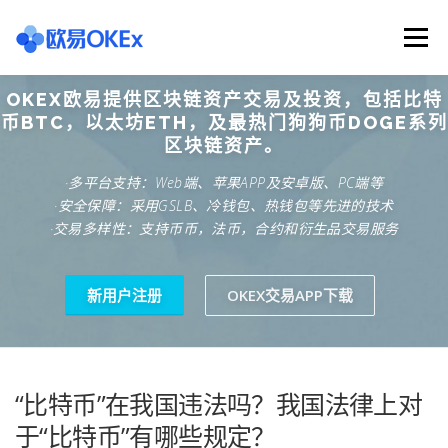
Skip
to
Menu
content
OKEX欧易提供区块链资产交易及投资，包括比特
欧意交易所
关于欧意OKX
欧意APP下载
币BTC，以太坊ETH，及最热门狗狗币DOGE系列
区块链资产。
·多平台支持：Web端、苹果APP及安卓版、PC端等
欧意注册网址
欧意交易下载
欧意团队
·安全保障：采用GSLB、冷钱包、热钱包等先进的技术
·交易多样性：支持币币，法币，合约和衍生品交易服务
欧意APP资讯
易欧APP下载
新用户注册
OKEX交易APP下载
“比特币”在我国违法吗？我国法律上对
于“比特币”有哪些规定？