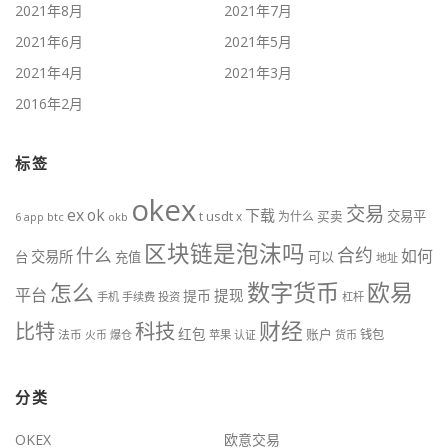
2021年8月
2021年7月
2021年6月
2021年5月
2021年4月
2021年3月
2016年2月
标签
okex
交易
ex
ok
下载
usdt
交易平
t
x
为什么
买卖
6
btc
okb
app
区块链是泡沫吗
什么
合约
如何
交易所
台
充值
可以
地址
数字货币
欧易
怎么
平台
提现
提币
手机
手续费
投资
杠杆
财经
比特
科技
红包
账户
法币
钱包
火币
爆仓
苹果
认证
货币
分类
OKEX
欧意交易