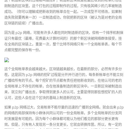
这个制造新区块的过程被叫做挖矿，制造新区块就是把最近收到的帐单打包在
刚制造的区块里。这个打包的过程即制作的过程，只有极其稀少的几率被制造
成功。（你可以理解成把新收到的帐单合在一起，一次成型不可修改，如果制
造失败就要再来一次）一旦制造成功，你就把新的区块（被认为是对老的全局
区块链的延续）广播出去。
因为是 p2p 网络，可能有许多人都在同时制造新的区块，但有一个排序机制保
证只有最优（最难，花费最大计算时间的）的那个新区块被网络群体接受，挂
在全局的区块链上。重复一次，整个比特币网络只有一个全局帐单表，每个节
点都完整的保存有一份。
这个全局帐单表会越来越大，区块链越来越长，在最新的部分，必然有许多分
茬。这是因为 p2p 网络的挖矿过程是分开并行进行的，每条新帐单也不能立刻
广播给所有的节点。每个挖矿的节点都有责任把他新收到的，在他认可的老的
全局帐单上不存在的帐单，合在他准备制造的新区块中。一旦新区块被制造出
来，就立刻广播出去，争取得到更多人的认可。主要是得到那些想挖矿的人的
认可，这些人会在这个区块的基础上制造新的区块。
如果 p2p 网络过大，交易帐单不能尽量的迅速的广播到全网络。就会出来 p2p
的网络的局部保持有小群体共同认可的一份全局帐单。多个全局帐单的分支同
时发展是有可能的。因为每个小群体都可能认为他们看见的那部分更长更有
效。但是，只有有人发现另一条分支更长，它就会转换阵营。所以，有一定的