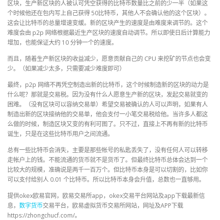
区块，生产新区块的人被认可凭空获得的比特币数量比之前的少一半（如果这
个时候他还在包内写上自己获得 50比特币，其他人不会确认他的这个区块）。
这会让比特币的总量增速变缓。新的区块产生的速度是由难度来调节的。这个
难度会由 p2p 网络根据最近生产区块的速度自动调节。所以即使日后计算能力
增加，也能保证大约 10 分钟一个的速度。
而且，随着生产新区块的收益减少，愿意贡献自己的 CPU 来挖矿的节点也会变
少。（如果减少太多，只需要减少难度即可）
最终，p2p 网络不再凭空制造出新的比特币，这个时候制造新的区块的动力是
什么呢？那就是交易税。因为没有什么人愿意生产新的区块，发起交易就变的
困难。（没有区块可以容纳交易单）希望交易被确认的人可以声明，如果有人
制造出新的区块接纳他的交易单，他会支付一小笔交易税给他。当许多人都这
么做的时候，制造区块又变的有利可图了。只不过，直接上不再有新的比特币
诞生，只是在这些比特币用户之间流通。
总有一些比特币会消失，主要是那些帐号的私匙丢失了，没有任何人可以转移
走帐户上的钱。不能流通的货币就不是货币了。但最终比特币总体会达到一个
比较大的规模，准确说是两千一百万个。但比特币本身是可以切割的，比如你
可以支付给别人 0.01 个比特币。所以比特币本身会升值，总数也一直够用。
提供okex欧易官网，欧易交易所app，okex交易平台网站及app下载最新信
息，
数字货币
交易平台，欧易虚拟货币交易所网站，网址及APP下载
https://zhongchucf.com/。