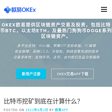
Skip
to
Menu
content
OKEX欧易提供区块链资产交易及投资，包括比特
欧意交易所
关于欧意OKX
欧意APP下载
币BTC，以太坊ETH，及最热门狗狗币DOGE系列
区块链资产。
·多平台支持：Web端、苹果APP及安卓版、PC端等
欧意注册网址
欧意交易下载
欧意团队
·安全保障：采用GSLB、冷钱包、热钱包等先进的技术
·交易多样性：支持币币，法币，合约和衍生品交易服务
欧意APP资讯
易欧APP下载
新用户注册
OKEX交易APP下载
比特币挖矿到底在计算什么？
POSTED ON
2022年6月2日
BY
欧意APP