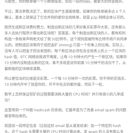
可能性，你的帐单被一个小群体接受，但在一段时间后，被更大的阵营抛弃。
不过，算法参数决定了，新的区块产生速度很慢，如果你的帐单被多达 6 个人
确认，基本上就保证了它合并到的那份全局帐单，就是 p2p 网络全体认可的。
既然生成新区块费时费力，制造出新区块的几率好象买彩票中大奖，还有那么
多人去执行程序计算出新区块呢？答案是，每个制造出新区块的人，都有权利
构造一条帐单声明老天给了我 50比特币。这个规则是被所有比特币用户共同承
认的。把制造区块等同于成挖金矿 (mining) 只是一个形象上的比喻。实际上，
没有人可以把金子挖出来囤积。每个新区块必须包含全局表上的上一个区块的
hash 值，BTC 网络自我调节难度，让每 10 分钟大约产生一个新区块。如果你
10 分钟内没制造出新的区块，差不多就是说你前面 10 分钟干的活白干了。从
最新版的区块继续演算。
所以更恰当的比喻是买彩票。一个每 10 分钟开一次的彩票。你不停的花钱买，
10 分钟内开中了就是你的，开不中先买的都作废，然后下一轮。
数学上怎样保证挖矿的过程需要消耗大量的 CPU 时间？并只有很小的几率成
功？
这里用到一个叫做 Hashcash 的系统。它最早是为了改善 email spam 的问题
被发明出来的。
就是给一段特定信息（比如这封 email 是从谁发给谁）加一个特定的 hash
头。这个 hash 头需要大量的 CPU 时间计算出来。发 spam 的人没有那么多