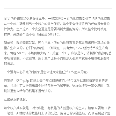
BTC 的价值就是交易渠道本身。一组新制造出来的比特币提供了把旧的比特币
从一个帐户转移到另一个帐户的数学保证。这个安全保证背后的代价是大量的
计算力。生产这么一个安全通道是需要消耗大量能源的，所以整个比特币用户
群体，奖励那个造币者（目前是 50 BTC)。
简单说，我的理解就是，现在世界上所有的比特币背后都是用运行计算机的能
量产生出来的，它们的总价值，（到现在一共有大约 12w 组比特币被生产出
来，每组 50 个，市场价格大约 7.3 美金一个），应该是少于消耗掉的能源的总
市场价值的。不过我想，用于生产比特币的能源大都原本就是不用也被浪费掉
的资源。
一个没有中心节点的“银行”是怎么让大家信任并工作起来的呢？
答案是，这个 p2p 网络上每个节点都记录了比特币诞生以来的每笔交易的详
单，并从中可以推测出每个比特币唯一的属于谁。这样你接受一笔交易时，就
能知道别人给你的钱是不是合法的。
从最基本的说起：
每个帐户其实就是一对公私匙，有私匙的人就是帐户的主人。如果 A 要给 B 转
一笔钱，A 就把钱的数量加上 B 的公匙，用自己的钥匙签名。而 B 看到这个签