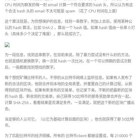
CPU 时间为群发的每一封 email 计算一个符合要求的 hash 头，所以认为有这
个合法 hash 头的 email 不太可能是 spam （花了 CPU 时间在上面）
这个算法就是，为你想保护的信息，找到一串数字，附加上去后，使用某种公
认的 hash 算法，比如 SHA-2 ，算出一个 hash 值。如果 hash 值由一长串 0 打
头（具体多少个决定了难度），那么就成功了。
为一段信息，找到这串数字，在目前来说，除了暴力尝试没有什么好的方法。
也就是随机更换数字，换一次就 hash 一次比对。在一个可以预期的尝试次数
后，一般都能找到想找的数字。
每个想挖矿赚比特币的人，不停的从比特币网络上监听信息。如果有人发布了
新的合法的区块，他就合并到本地的全局表里。并重置自己的计算过程，从新
得到的区块开始。如果有新发布的交易单，也记录下来。不断的把最新的区块
的 hash 值、新收到的交易单，自己获得 50比特币的那条奖励单合并在一起，
计算 SHA-256 ，看看结果是否满足条件。一旦满足，就把这个新的区块广播出
去。
当足够的人认可它，（以它为基础计算后面的区块），他也就获得了那 50比特
币。
为了匹配比特币的经济规模。所有的 比特币client 都被设置成，每 210000 个