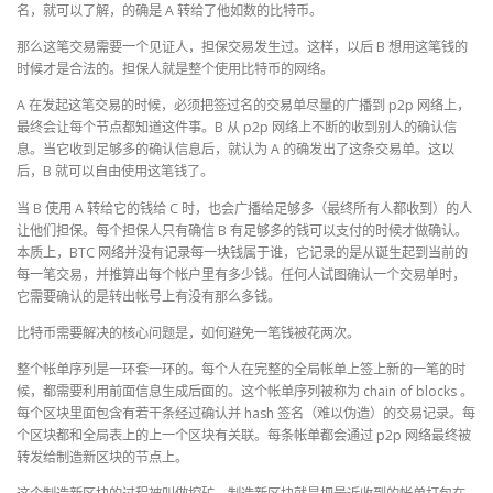
名，就可以了解，的确是 A 转给了他如数的比特币。
那么这笔交易需要一个见证人，担保交易发生过。这样，以后 B 想用这笔钱的
时候才是合法的。担保人就是整个使用比特币的网络。
A 在发起这笔交易的时候，必须把签过名的交易单尽量的广播到 p2p 网络上，
最终会让每个节点都知道这件事。B 从 p2p 网络上不断的收到别人的确认信
息。当它收到足够多的确认信息后，就认为 A 的确发出了这条交易单。这以
后，B 就可以自由使用这笔钱了。
当 B 使用 A 转给它的钱给 C 时，也会广播给足够多（最终所有人都收到）的人
让他们担保。每个担保人只有确信 B 有足够多的钱可以支付的时候才做确认。
本质上，BTC 网络并没有记录每一块钱属于谁，它记录的是从诞生起到当前的
每一笔交易，并推算出每个帐户里有多少钱。任何人试图确认一个交易单时，
它需要确认的是转出帐号上有没有那么多钱。
比特币需要解决的核心问题是，如何避免一笔钱被花两次。
整个帐单序列是一环套一环的。每个人在完整的全局帐单上签上新的一笔的时
候，都需要利用前面信息生成后面的。这个帐单序列被称为 chain of blocks 。
每个区块里面包含有若干条经过确认并 hash 签名（难以伪造）的交易记录。每
个区块都和全局表上的上一个区块有关联。每条帐单都会通过 p2p 网络最终被
转发给制造新区块的节点上。