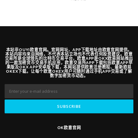
本站非OUYI欧意官网。官网网址，APP下载地址由欧意官网提供。
本站内容均来自网络，不代表本站立场也不代表任何投资建议。欧意
交易所是全球领先的比特币交易平台，欧意APP是OKX欧易网站推出
的一款加密货币交易手机应用，欧意交易所APP下载包括欧意APP苹
果版及OKX APP安卓版下载，本网站提供欧意注册教程、最新欧易
OKEX下载。让每个欧意OKEX用户可随时通过手机APP交易或了解
数字加密货币动态。
OK欧意官网