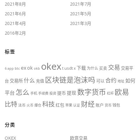
2021年8月
2021年7月
2021年6月
2021年5月
2021年4月
2021年3月
2016年2月
标签
okex
交易
ex
ok
下载
usdt
交易平
t
x
为什么
买卖
6
btc
okb
app
区块链是泡沫吗
什么
合约
如何
交易所
台
充值
可以
地址
数字货币
欧易
怎么
平台
提现
提币
手机
手续费
投资
杠杆
财经
比特
科技
红包
账户
法币
钱包
火币
爆仓
苹果
认证
货币
分类
OKEX
欧意交易