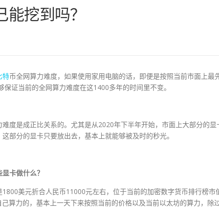
己能挖到吗？
比特
币全网算力难度，如果使用家用电脑的话，即便是按照当前市面上最
够保证当前的全网算力难度在这1400多年的时间里不变。
难度是成正比关系的。尤其是从2020年下半年开始，市面上大部分的显
。这部分的显卡只要放出去，基本上就能够被及时的秒光。
些显卡做什么？
800美元折合人民币11000元左右，位于当前的加密数字货币排行榜市
自己算力的，基本上一天下来按照当前的价格以及当前以太坊的算力，除