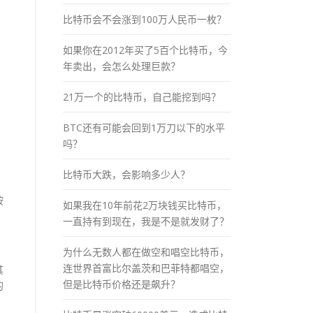
比特币会不会涨到100万人民币一枚？
。
如果你在2012年买了5百个比特币，今
年卖出，会怎么处理巨款？
21万一个的比特币，自己能挖到吗？
BTC还有可能会回到1万刀以下的水平
吗？
比特币大跌，会影响多少人？
按
如果我在10年前花2万块钱买比特币，
一直持有到现在，我是不是就发财了？
为什么无数人都在做空和唱空比特币，
连世界首富比尔盖茨和巴菲特都唱空，
其
但是比特币价格还是飙升？
的