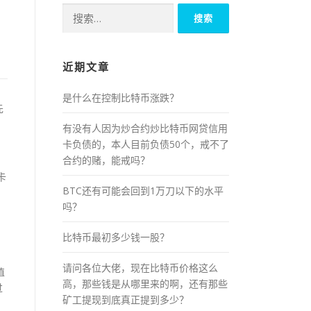
搜
索：
近期文章
是什么在控制比特币涨跌？
先
有没有人因为炒合约炒比特币网贷信用
卡负债的，本人目前负债50个，戒不了
合约的赌，能戒吗？
卡
BTC还有可能会回到1万刀以下的水平
吗？
比特币最初多少钱一股？
请问各位大佬，现在比特币价格这么
值
高，那些钱是从哪里来的啊，还有那些
过
矿工提现到底真正提到多少？