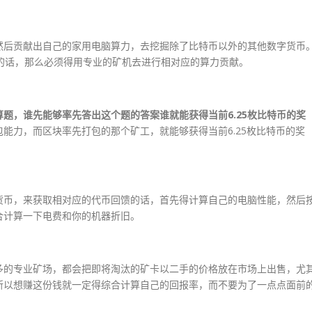
然后贡献出自己的家用电脑算力，去挖掘除了比特币以外的其他数字货币
的话，那么必须得用专业的矿机去进行相对应的算力贡献。
题，谁先能够率先答出这个题的答案谁就能获得当前6.25枚比特币的奖
能力，而区块率先打包的那个矿工，就能够获得当前6.25枚比特币的奖
。
货币，来获取相对应的代币回馈的话，首先得计算自己的电脑性能，然后
合计算一下电费和你的机器折旧。
多的专业矿场，都会把即将淘汰的矿卡以二手的价格放在市场上出售，尤
所以想赚这份钱就一定得综合计算自己的回报率，而不要为了一点点面前