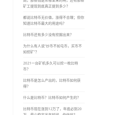
高，那些钱是从哪里来的啊，还有那些
矿工提现到底真正提到多少？
都说比特币无价值，涨得不合理；但你
知道比特币最大的用途吗？
比特币还有多少没有挖掘出来？
为什么有人说“炒币不如屯币，买币不
如挖矿”？
2021一台矿机多久可以挖一枚比特
币？
比特币是怎么产出的，比特币如何获
得？
什么是比特币？比特币如何产生的？
比特币现在涨到12万了，年底必到20
万，最少稳定半年时间，你信吗？