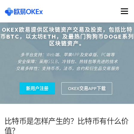
Skip
to
Menu
content
OKEX欧易提供区块链资产交易及投资，包括比特
欧意交易所
关于欧意OKX
欧意APP下载
币BTC，以太坊ETH，及最热门狗狗币DOGE系列
区块链资产。
·多平台支持：Web端、苹果APP及安卓版、PC端等
欧意注册网址
欧意交易下载
欧意团队
·安全保障：采用GSLB、冷钱包、热钱包等先进的技术
·交易多样性：支持币币，法币，合约和衍生品交易服务
欧意APP资讯
易欧APP下载
新用户注册
OKEX交易APP下载
比特币是怎样产生的？比特币有什么价
值？