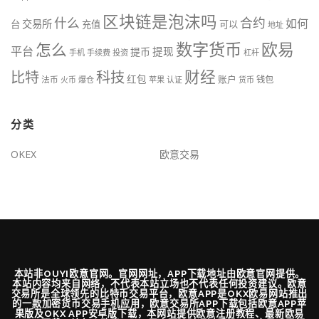
区块链是泡沫吗
什么
合约
如何
交易所
台
充值
可以
地址
数字货币
欧易
怎么
平台
提现
提币
手机
手续费
投资
杠杆
财经
比特
科技
红包
账户
法币
钱包
火币
爆仓
苹果
认证
货币
分类
OKEX
欧意交易
本站非OUYI欧意官网。官网网址，APP下载地址由欧意官网提供。
本站内容均来自网络，不代表本站立场也不代表任何投资建议。欧意
交易所是全球领先的比特币交易平台，欧意APP是OKX欧易网站推出
的一款加密货币交易手机应用，欧意交易所APP下载包括欧意APP苹
果版及OKX APP安卓版下载，本网站提供欧意注册教程、最新欧易