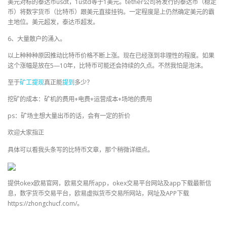
美元对标的泰达币usdt，1ustd等于1美元。tether公司将发行的泰达币（稳定
币）将数字货币（比特币）跟美元直接挂钩。一定程度是上仍然确定美元的霸
主地位。美元超发，泰达币超发。
6、大量散户的涌入。
以上种种种原因推动比特币价格不断上涨。现在已经涨到非理性的程度。如果
这个涨幅是放在5—10年，比特币可能还会持续的久点。不然我怕是泡沫。
至于
矿工
提现
真正能
提到
多少？
挖矿的成本：矿机的费用+电费+运营成本+场地的费用
ps：矿场主想大量出币的话，会有一定的折价
欢迎大家指正
具体可以看我头条写的比特币文章，那个稍微详细点。
提供okex欧易官网，欧易交易所app，okex交易平台网站及app下载最新信
息，数字货币交易平台，欧易虚拟货币交易所网站，网址及APP下载
https://zhongchucf.com/。