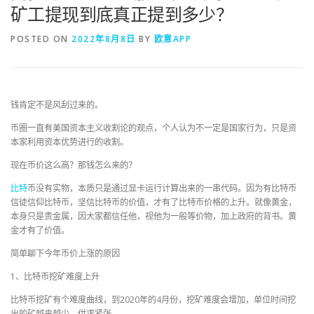
矿工提现到底真正提到多少？
POSTED ON
2022年8月8日
BY
欧意APP
钱肯定不是风刮过来的。
币圈一直有美国资本主义收割论的观点，个人认为不一定是国家行为，只是资
本家利用资本优势进行的收割。
现在币价这么高？那钱怎么来的？
比特
币没有实物，本质只是通过显卡运行计算出来的一串代码。因为有比特币
信徒信仰比特币，坚信比特币的价值，才有了比特币价格的上升。就像黄金，
本身只是贵金属，因大家都信任他，视他为一般等价物，加上政府的背书。黄
金才有了价值。
简单聊下今年币价上涨的原因
1、比特币挖矿难度上升
比特币挖矿有个难度曲线，到2020年的4月份，挖矿难度会增加，单位时间挖
出的矿越来越少。供求紧张。