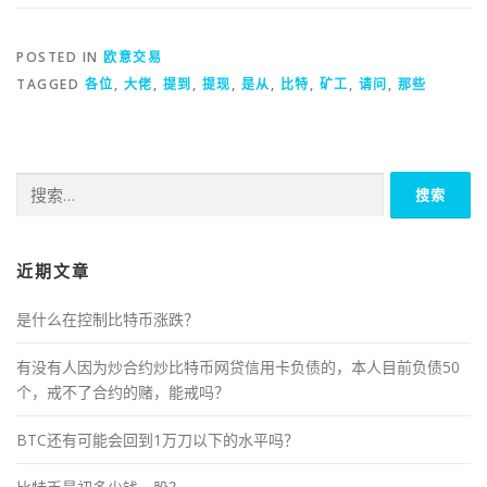
POSTED IN
欧意交易
TAGGED
各位
,
大佬
,
提到
,
提现
,
是从
,
比特
,
矿工
,
请问
,
那些
搜
索：
近期文章
是什么在控制比特币涨跌？
有没有人因为炒合约炒比特币网贷信用卡负债的，本人目前负债50
个，戒不了合约的赌，能戒吗？
BTC还有可能会回到1万刀以下的水平吗？