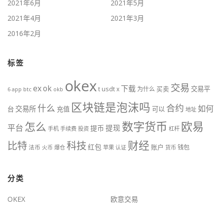
2021年6月
2021年5月
2021年4月
2021年3月
2016年2月
标签
okex
交易
ex
ok
下载
usdt
交易平
t
x
为什么
买卖
6
btc
okb
app
区块链是泡沫吗
什么
合约
如何
交易所
台
充值
可以
地址
数字货币
欧易
怎么
平台
提现
提币
手机
手续费
投资
杠杆
财经
比特
科技
红包
账户
法币
钱包
火币
爆仓
苹果
认证
货币
分类
OKEX
欧意交易