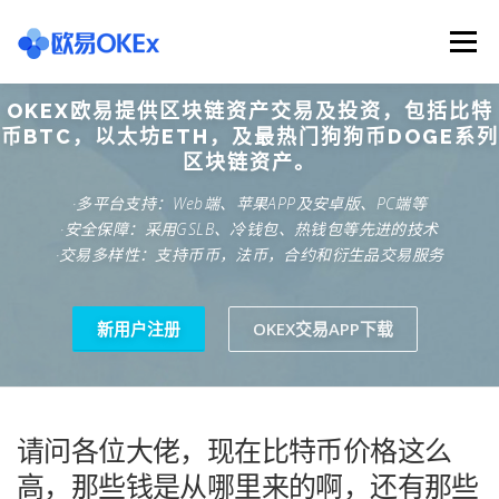
Skip
to
Menu
content
OKEX欧易提供区块链资产交易及投资，包括比特
欧意交易所
关于欧意OKX
欧意APP下载
币BTC，以太坊ETH，及最热门狗狗币DOGE系列
区块链资产。
·多平台支持：Web端、苹果APP及安卓版、PC端等
欧意注册网址
欧意交易下载
欧意团队
·安全保障：采用GSLB、冷钱包、热钱包等先进的技术
·交易多样性：支持币币，法币，合约和衍生品交易服务
欧意APP资讯
易欧APP下载
新用户注册
OKEX交易APP下载
请问各位大佬，现在比特币价格这么
高，那些钱是从哪里来的啊，还有那些