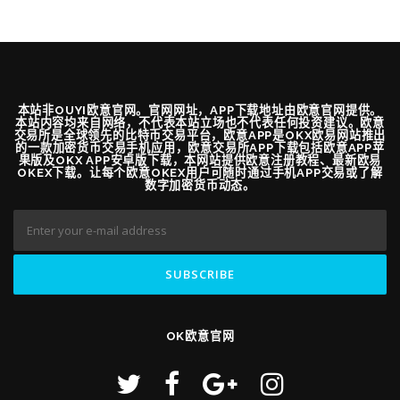
本站非OUYI欧意官网。官网网址，APP下载地址由欧意官网提供。
本站内容均来自网络，不代表本站立场也不代表任何投资建议。欧意
交易所是全球领先的比特币交易平台，欧意APP是OKX欧易网站推出
的一款加密货币交易手机应用，欧意交易所APP下载包括欧意APP苹
果版及OKX APP安卓版下载，本网站提供欧意注册教程、最新欧易
OKEX下载。让每个欧意OKEX用户可随时通过手机APP交易或了解
数字加密货币动态。
OK欧意官网