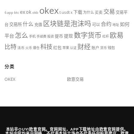
okex
交易
ex
ok
下载
usdt
交易平
t
x
为什么
买卖
6
btc
okb
app
区块链是泡沫吗
什么
合约
如何
交易所
台
充值
可以
地址
数字货币
欧易
怎么
平台
提现
提币
手机
手续费
投资
杠杆
财经
比特
科技
红包
账户
法币
钱包
火币
爆仓
苹果
认证
货币
分类
OKEX
欧意交易
本站非OUYI欧意官网。官网网址，APP下载地址由欧意官网提供。
本站内容均来自网络，不代表本站立场也不代表任何投资建议。欧意