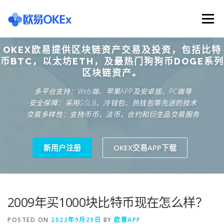
Skip
to
Menu
content
OKEX欧易提供区块链资产交易及投资，包括比特
欧意交易所
关于欧意OKX
欧意APP下载
币BTC，以太坊ETH，及最热门狗狗币DOGE系列
区块链资产。
·多平台支持：Web端、苹果APP及安卓版、PC端等
欧意注册网址
欧意交易下载
欧意团队
·安全保障：采用GSLB、冷钱包、热钱包等先进的技术
·交易多样性：支持币币，法币，合约和衍生品交易服务
欧意APP资讯
易欧APP下载
新用户注册
OKEX交易APP下载
2009年买1000块比特币现在怎么样？
POSTED ON
2022年9月29日
BY
欧意APP