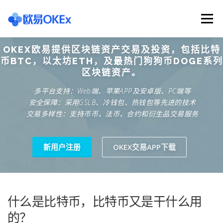
Skip
to
Menu
content
OKEX欧易提供区块链资产交易及投资，包括比特
欧意交易所
关于欧意OKX
欧意APP下载
币BTC，以太坊ETH，及最热门狗狗币DOGE系列
区块链资产。
·多平台支持：Web端、苹果APP及安卓版、PC端等
欧意注册网址
欧意交易下载
欧意团队
·安全保障：采用GSLB、冷钱包、热钱包等先进的技术
·交易多样性：支持币币，法币，合约和衍生品交易服务
欧意APP资讯
易欧APP下载
新用户注册
OKEX交易APP下载
什么是比特币，比特币又是干什么用
的？