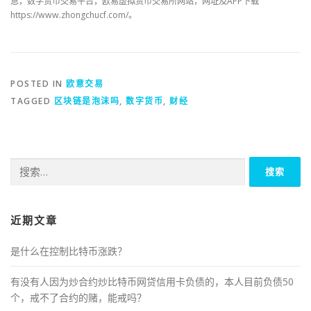
息，数字货币交易平台，欧易虚拟货币交易所网站，网址及APP下载
https://www.zhongchucf.com/。
POSTED IN
欧意交易
TAGGED
区块链是泡沫吗
,
数字货币
,
财经
搜
索：
近期文章
是什么在控制比特币涨跌？
有没有人因为炒合约炒比特币网贷信用卡负债的，本人目前负债50
个，戒不了合约的赌，能戒吗？