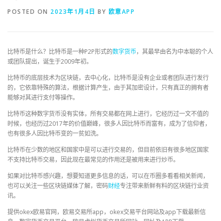
POSTED ON
2023年1月4日
BY
欧意APP
比特币是什么？比特币是一种P2P形式的
数字货币
，其最早由名为中本聪的个人
或团队提出，诞生于2009年初。
比特币的底层技术为区块链，去中心化，比特币是没有企业或者团队进行发行
的，它依靠特殊的算法，根据计算产生，由于其加密设计，只有真正的拥有者
能够对其进行支付等操作。
比特币这种数字货币没有实体，所有交易都在网上进行，它经历过一文不值的
时候，也经历过2017年的价值巅峰，很多人因比特币而富有，成为了信仰者，
也有很多人因比特币变的一贫如洗。
比特币在少数的地区和国家中是可以进行交易的，但目前依旧有很多地区国家
不支持比特币交易，因此现在最常见的作用还是被用来进行炒币。
如果对比特币感兴趣，想要知道更多信息的话，可以在币圈多看看相关新闻，
也可以关注一些区块链媒体了解，密码
财经
专注带来新鲜有料的区块链行业资
讯。
提供okex欧易官网，欧易交易所app，okex交易平台网站及app下载最新信