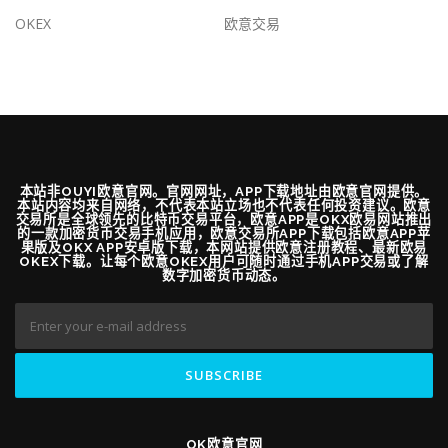
OKEX
欧意交易
本站非OUYI欧意官网。官网网址，APP下载地址由欧意官网提供。
本站内容均来自网络，不代表本站立场也不代表任何投资建议。欧意
交易所是全球领先的比特币交易平台，欧意APP是OKX欧易网站推出
的一款加密货币交易手机应用，欧意交易所APP下载包括欧意APP苹
果版及OKX APP安卓版下载，本网站提供欧意注册教程、最新欧易
OKEX下载。让每个欧意OKEX用户可随时通过手机APP交易或了解
数字加密货币动态。
OK欧意官网