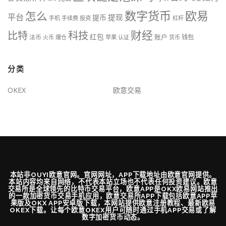
数字货币
欧易
怎么
平台
提现
提币
手机
手续费
投资
杠杆
财经
比特
科技
红包
账户
法币
钱包
火币
爆仓
苹果
认证
货币
分类
OKEX
欧意交易
本站非OUYI欧意官网。官网网址，APP下载地址由欧意官网提供。
本站内容均来自网络，不代表本站立场也不代表任何投资建议。欧意
交易所是全球领先的比特币交易平台，欧意APP是OKX欧易网站推出
的一款加密货币交易手机应用，欧意交易所APP下载包括欧意APP苹
果版及OKX APP安卓版下载，本网站提供欧意注册教程、最新欧易
OKEX下载。让每个欧意OKEX用户可随时通过手机APP交易或了解
数字加密货币动态。