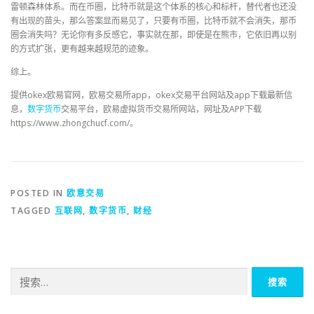
雷顿森林体系。而在币圈，比特币就是这个体系的核心和标杆，替代者也还没
有出现的苗头，那么答案显而易见了，只要有币圈，比特币就不会消失，那币
圈会消失吗？无论你有多反感它，事实就在那，即使是在熊市，它依旧再以别
的方式扩张，更有越来越规范的迹象。
综上。
提供okex欧易官网，欧易交易所app，okex交易平台网站及app下载最新信
息，
数字货币
交易平台，欧易虚拟货币交易所网站，网址及APP下载
https://www.zhongchucf.com/。
POSTED IN
欧意交易
TAGGED
互联网
,
数字货币
,
财经
搜
索：