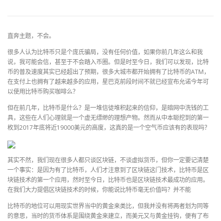
直奔主题，不会。
很多人认为比特币只是个庞氏骗局，没有任何价值，如果你前几年这么和我
说，我可能会信，甚至于不会踏入币圈。但是时至今日，我们可以发现，比特
币的普及速度其实已经超出了预期，很多大城市都开始拥有了比特币的ATM，
在支付上也拥有了越来越多的应用，星巴克前段时间不就已经宣布允诺今年可
以使用比特币购买咖啡么？
但在前几年，比特币是什么？是一堆信徒堆积起来的信仰，是暗网中洗钱的工
具，这些在人们心理就是一个虚无缥缈的理想产物。然而从中本聪挖到的第一
枚到2017年底将近19000美元的高度，这真的是一个空气币应该有的表现吗？
其实不然，我们现在很多人都只谈区块链，不谈虚拟货币，但你一定要记清楚
一个事实：是因为有了比特币，人们才注意到了区块链这门技术，比特币是区
块链技术的第一个应用，然时至今日，比特币也是区块链技术最成功的应用。
在我们大力提倡区块链技术的时候，你能说比特币毫无价值吗？并不能
比特币的地位可以用现实世界当中的黄金来类比，但我并没有将两者划为同等
的意思，当时的货币体系是围绕黄金来建立，而美元又与黄金挂钩，便有了布