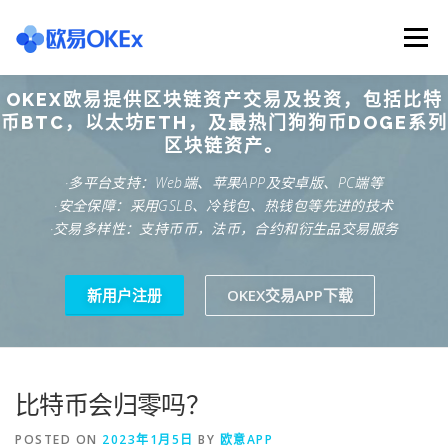
Skip
to
Menu
content
OKEX欧易提供区块链资产交易及投资，包括比特
欧意交易所
关于欧意OKX
欧意APP下载
币BTC，以太坊ETH，及最热门狗狗币DOGE系列
区块链资产。
·多平台支持：Web端、苹果APP及安卓版、PC端等
欧意注册网址
欧意交易下载
欧意团队
·安全保障：采用GSLB、冷钱包、热钱包等先进的技术
·交易多样性：支持币币，法币，合约和衍生品交易服务
欧意APP资讯
易欧APP下载
新用户注册
OKEX交易APP下载
比特币会归零吗？
POSTED ON
2023年1月5日
BY
欧意APP