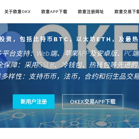
关于欧意OKX
欧意APP下载
欧意注册网址
欧意交易下
投资，包括比特币BTC，以太坊ETH，及最
多平台支持：Web端、苹果APP及安卓版、PC
安全保障：采用GSLB、冷钱包、热钱包等先进的
易多样性：支持币币，法币，合约和衍生品交
新用户注册
OKEX交易APP下载