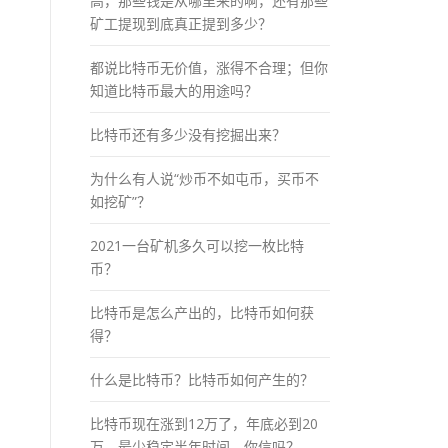
高，那些钱是从哪里来的啊，还有那些
矿工提现到底真正提到多少？
都说比特币无价值，涨得不合理；但你
知道比特币最大的用途吗？
比特币还有多少没有挖掘出来？
为什么有人说“炒币不如屯币，买币不
如挖矿”？
2021一台矿机多久可以挖一枚比特
币？
比特币是怎么产出的，比特币如何获
得？
什么是比特币？比特币如何产生的？
比特币现在涨到12万了，年底必到20
万，最少稳定半年时间，你信吗？