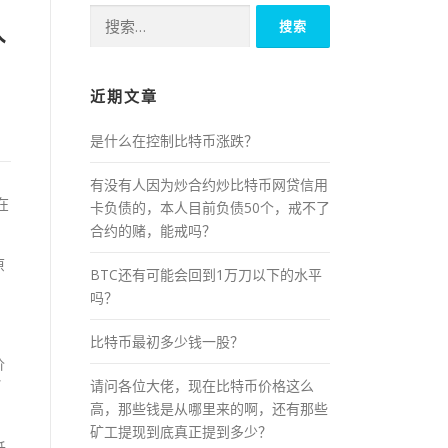
搜
入
索：
近期文章
是什么在控制比特币涨跌？
有没有人因为炒合约炒比特币网贷信用
在
卡负债的，本人目前负债50个，戒不了
合约的赌，能戒吗？
原
BTC还有可能会回到1万刀以下的水平
吗？
比特币最初多少钱一股？
价
请问各位大佬，现在比特币价格这么
币
高，那些钱是从哪里来的啊，还有那些
矿工提现到底真正提到多少？
低