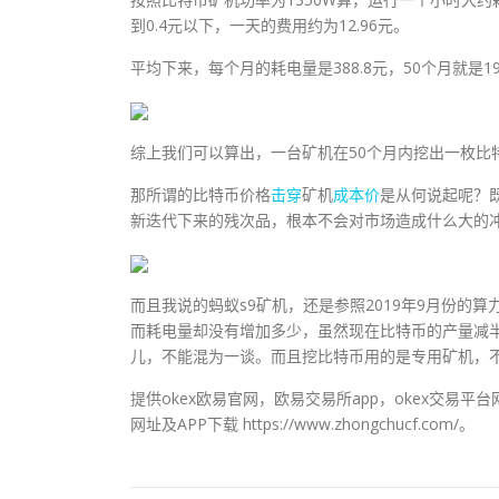
到0.4元以下，一天的费用约为12.96元。
平均下来，每个月的耗电量是388.8元，50个月就是19
综上我们可以算出，一台矿机在50个月内挖出一枚比
那所谓的比特币价格
击穿
矿机
成本价
是从何说起呢？
新迭代下来的残次品，根本不会对市场造成什么大的
而且我说的蚂蚁s9矿机，还是参照2019年9月份
而耗电量却没有增加多少，虽然现在比特币的产量减
儿，不能混为一谈。而且挖比特币用的是专用矿机，
提供okex欧易官网，欧易交易所app，okex交易
网址及APP下载 https://www.zhongchucf.com/。