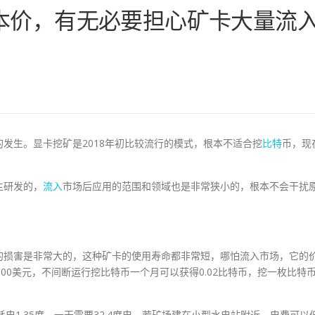
本价，有无必要担心矿卡大量流
的发生。显卡挖矿是2018年初比较流行的模式，根本不适合挖
比特
币，现
主研发的，
流入
市场后应用的范围和领域也是非常狭小的，根本不会干扰
的损害是非常大的，这种矿卡的使用寿命都非常短，哪怕流入市场，它的
00美元，不间断运行挖比特币一个月可以获得0.02比特币，挖一枚比特
电1.35度，一天需要32.4度电，若矿场建在小型水电站附近，电费可以