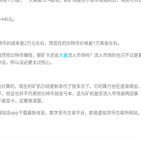
440元。
特币的成本是2万元左右，而现在的比特币价格是1万美金左右。
既然挖比特币赚钱，那矿卡还会
大量
流入市场吗？流入市场的也只不过是
冲击，所以没必要太过担心。
的算力计算的，现在的矿机已经更新迭代了很多次了。它的算力也在逐渐增加
半，但这也并不代表挖比特币就会亏本，这与矿机是否流入市场是两回事
不是显卡，这要搞清楚。
平台网站及app下载最新信息，数字货币交易平台，欧易虚拟货币交易所网站