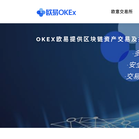
Skip
to
欧意交易所
content
OKEX欧易提供区块链资产交易及
·
·
·交