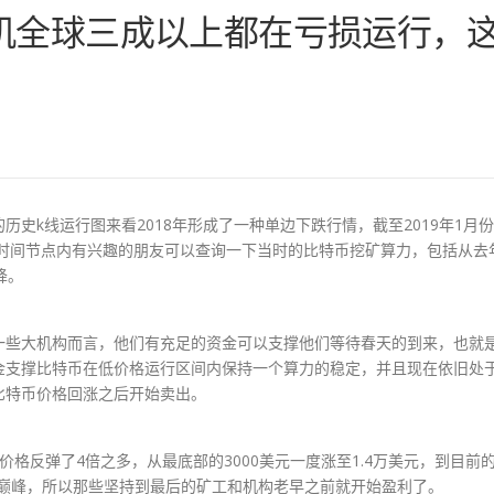
机全球三成以上都在亏损运行，
？
史k线运行图来看2018年形成了一种单边下跌行情，截至2019年1月份
个时间节点内有兴趣的朋友可以查询一下当时的比特币挖矿算力，包括从去
降。
一些大机构而言，他们有充足的资金可以支撑他们等待春天的到来，也就
金支撑比特币在低价格运行区间内保持一个算力的稳定，并且现在依旧处
比特币价格回涨之后开始卖出。
格反弹了4倍之多，从最底部的3000美元一度涨至1.4万美元，到目前
史巅峰，所以那些坚持到最后的矿工和机构老早之前就开始盈利了。