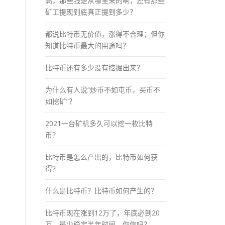
高，那些钱是从哪里来的啊，还有那些
矿工提现到底真正提到多少？
都说比特币无价值，涨得不合理；但你
知道比特币最大的用途吗？
比特币还有多少没有挖掘出来？
为什么有人说“炒币不如屯币，买币不
如挖矿”？
2021一台矿机多久可以挖一枚比特
币？
比特币是怎么产出的，比特币如何获
得？
什么是比特币？比特币如何产生的？
比特币现在涨到12万了，年底必到20
万，最少稳定半年时间，你信吗？