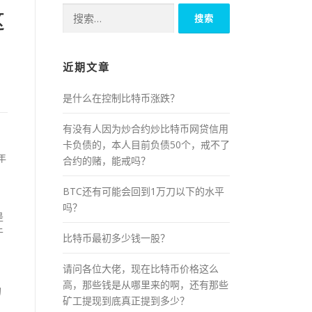
搜
这
索：
近期文章
是什么在控制比特币涨跌？
有没有人因为炒合约炒比特币网贷信用
卡负债的，本人目前负债50个，戒不了
年
合约的赌，能戒吗？
BTC还有可能会回到1万刀以下的水平
吗？
是
于
比特币最初多少钱一股？
请问各位大佬，现在比特币价格这么
高，那些钱是从哪里来的啊，还有那些
的
矿工提现到底真正提到多少？