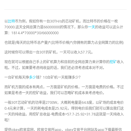
以
比特
币为例，假如你有一台30TH/s的芯动矿机，而比特币的价格在一枚
70000.这天全网总算力是66000000的情况下，那么你
一天
的收益可以这么计
算：1814.4*70000*30/66000000
也就是(每天的比特币总产量)*(比特币价格)*(你拥有的算力占全网算力的比例)
这时候你可以得出一台30T的矿机，一天可以收入57.7元。
现在就可以根据自己手上的矿机算力和目前的全网总算力来计算你的
挖矿
收入
啦。不过，如果要考虑纯收益的话，我们还必须考虑成本对不对。
一台矿机每天挣
多少
钱？10台矿机一天能赚多少？
而矿机方面的成本有两点，一方面是矿机的价格，一方面是电费的价格。不过
如果是考虑一天的挖矿收益，我们可以忽略矿机成本来考虑电价。
一般30T芯动矿机的功率是2700W，大概耗电量是64.8度，以矿场的成本电价
0.4元来计算，一天的耗电成本是25.92元，得到电价后我们就可以算出我们这
一天的纯收益。用挖矿总收益-电费成本=57.7-25.92=31.78这就是一天纯收入
啦！
提供okex欧易官网，欧易交易所app，okex交易平台网站及app下载最新信