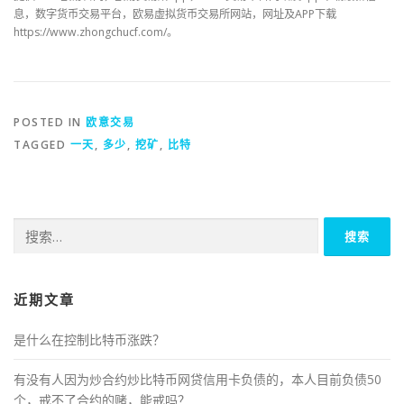
息，数字货币交易平台，欧易虚拟货币交易所网站，网址及APP下载
https://www.zhongchucf.com/。
POSTED IN
欧意交易
TAGGED
一天
,
多少
,
挖矿
,
比特
搜
索：
近期文章
是什么在控制比特币涨跌？
有没有人因为炒合约炒比特币网贷信用卡负债的，本人目前负债50
个，戒不了合约的赌，能戒吗？