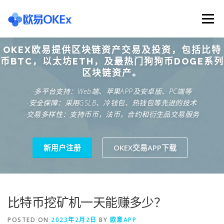
Skip
to
Menu
content
OKEX欧易提供区块链资产交易及投资，包括比特
欧意交易所
关于欧意OKX
欧意APP下载
币BTC，以太坊ETH，及最热门狗狗币DOGE系列
区块链资产。
·多平台支持：Web端、苹果APP及安卓版、PC端等
欧意注册网址
欧意交易下载
欧意团队
·安全保障：采用GSLB、冷钱包、热钱包等先进的技术
·交易多样性：支持币币，法币，合约和衍生品交易服务
欧意APP资讯
易欧APP下载
新用户注册
OKEX交易APP下载
比特币挖矿机一天能赚多少？
POSTED ON
2023年2月2日
BY
欧意APP