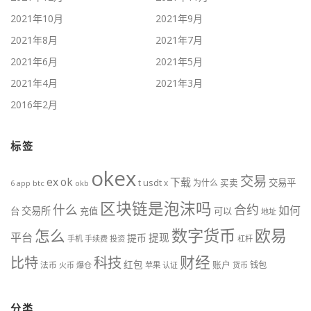
2021年10月
2021年9月
2021年8月
2021年7月
2021年6月
2021年5月
2021年4月
2021年3月
2016年2月
标签
okex
交易
ex
ok
下载
usdt
交易平
t
x
为什么
买卖
6
btc
okb
app
区块链是泡沫吗
什么
合约
如何
交易所
台
充值
可以
地址
数字货币
欧易
怎么
平台
提现
提币
手机
手续费
投资
杠杆
财经
比特
科技
红包
账户
法币
钱包
火币
爆仓
苹果
认证
货币
分类