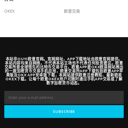
OKEX
欧意交易
本站非OUYI欧意官网。官网网址，APP下载地址由欧意官网提供。
本站内容均来自网络，不代表本站立场也不代表任何投资建议。欧意
交易所是全球领先的比特币交易平台，欧意APP是OKX欧易网站推出
的一款加密货币交易手机应用，欧意交易所APP下载包括欧意APP苹
果版及OKX APP安卓版下载，本网站提供欧意注册教程、最新欧易
OKEX下载。让每个欧意OKEX用户可随时通过手机APP交易或了解
数字加密货币动态。