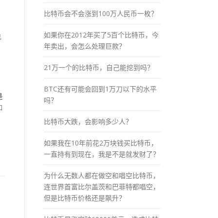
比特币会不会涨到100万人民币一枚？
如果你在2012年买了5百个比特币，今
已
年卖出，会怎么处理巨款？
。
21万一个的比特币，自己能挖到吗？
BTC还有可能会回到1万刀以下的水平
是
吗？
如
比特币大跌，会影响多少人？
，
如果我在10年前花2万块钱买比特币，
一直持有到现在，我是不是就发财了？
为什么无数人都在做空和唱空比特币，
连世界首富比尔盖茨和巴菲特都唱空，
但是比特币价格还是飙升？