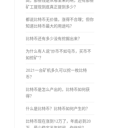
高，那些钱是从哪里来的啊，还有那些
矿工提现到底真正提到多少？
都说比特币无价值，涨得不合理；但你
知道比特币最大的用途吗？
比特币还有多少没有挖掘出来？
为什么有人说“炒币不如屯币，买币不
如挖矿”？
2021一台矿机多久可以挖一枚比特
币？
比特币是怎么产出的，比特币如何获
得？
什么是比特币？比特币如何产生的？
比特币现在涨到12万了，年底必到20
万，最少稳定半年时间，你信吗？