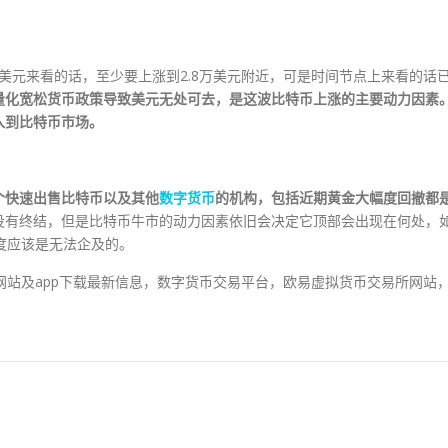
6美元来看的话，至少要上涨到2.8万美元附近，可是时间节点上来看的话
量化宽松货币政策导致美元无处可去，是这波比特币上涨的主要动力因素
入到比特币市场。
个快速出售比特币以及其他
数字货币
的机构，包括近期黄金大幅度回撤都
没有终结，但是比特币牛市的动力因素依旧会决定它顶部会出现在何处，
高度应该是无法企及的。
平台网站及app下载最新信息，数字货币交易平台，欧易虚拟货币交易所网站