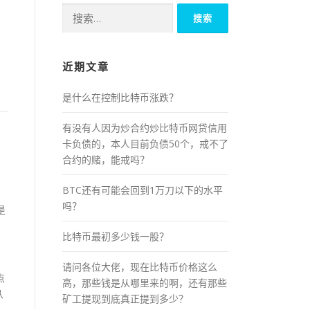
搜
索：
近期文章
是什么在控制比特币涨跌？
有没有人因为炒合约炒比特币网贷信用
，
卡负债的，本人目前负债50个，戒不了
合约的赌，能戒吗？
BTC还有可能会回到1万刀以下的水平
吗？
是
比特币最初多少钱一股？
请问各位大佬，现在比特币价格这么
点
高，那些钱是从哪里来的啊，还有那些
从
矿工提现到底真正提到多少？