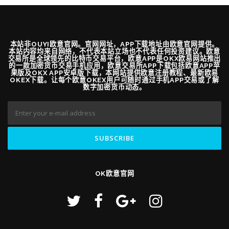
本站非OUYI欧意官网。官网网址，APP下载地址由欧意官网提供。
本站内容均来自网络，不代表本站立场也不代表任何投资建议。欧意
交易所是全球领先的比特币交易平台，欧意APP是OKX欧易网站推出
的一款加密货币交易手机应用，欧意交易所APP下载包括欧意APP苹
果版及OKX APP安卓版下载，本网站提供欧意注册教程、最新欧易
OKEX下载。让每个欧意OKEX用户可随时通过手机APP交易或了解
数字加密货币动态。
OK欧意官网