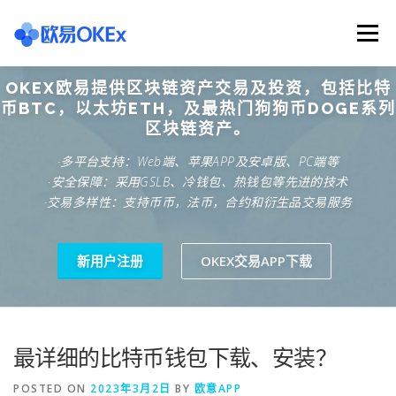
Skip
to
Menu
content
OKEX欧易提供区块链资产交易及投资，包括比特
欧意交易所
关于欧意OKX
欧意APP下载
币BTC，以太坊ETH，及最热门狗狗币DOGE系列
区块链资产。
·多平台支持：Web端、苹果APP及安卓版、PC端等
欧意注册网址
欧意交易下载
欧意团队
·安全保障：采用GSLB、冷钱包、热钱包等先进的技术
·交易多样性：支持币币，法币，合约和衍生品交易服务
欧意APP资讯
易欧APP下载
新用户注册
OKEX交易APP下载
最详细的比特币钱包下载、安装？
POSTED ON
2023年3月2日
BY
欧意APP