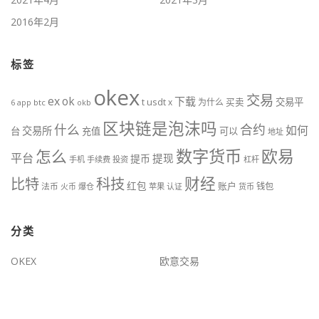
2016年2月
标签
okex
交易
ex
ok
下载
usdt
交易平
t
x
为什么
买卖
6
btc
okb
app
区块链是泡沫吗
什么
合约
如何
交易所
台
充值
可以
地址
数字货币
欧易
怎么
平台
提现
提币
手机
手续费
投资
杠杆
财经
比特
科技
红包
账户
法币
钱包
火币
爆仓
苹果
认证
货币
分类
OKEX
欧意交易