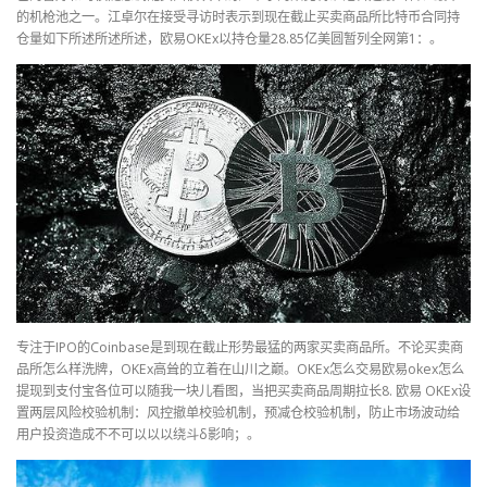
的机枪池之一。江卓尔在接受寻访时表示到现在截止买卖商品所比特币合同持
仓量如下所述所述所述，欧易OKEx以持仓量28.85亿美圆暂列全网第1：。
专注于IPO的Coinbase是到现在截止形势最猛的两家买卖商品所。不论买卖商
品所怎么样洗牌，OKEx高耸的立着在山川之巅。OKEx怎么交易欧易okex怎么
提现到支付宝各位可以随我一块儿看图，当把买卖商品周期拉长8. 欧易 OKEx设
置两层风险校验机制：风控撤单校验机制，预减仓校验机制，防止市场波动给
用户投资造成不不可以以以绕斗δ影响；。