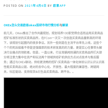
POSTED ON
2021年4月6日
BY
欧意APP
OKEx
怎么
交易
欧易
okex
投研
市场行情
分析
与
解读
前几天，OKex推出了合作共赢规划，规划培养100家觉得合适而运用买卖商品
挖矿标准形状的买卖商品所，在FCoin一次又一次创造买卖商品量新高的环境
下，该规划引起圈内的很多争议。另外一些则是在主流平台率先上线，这些个
个个的死后接着不停是坚强雄厚的技术研发真的的力量，更是实心任事带头解
决行业痛点的领航者。但是，一直以来，行业耳蜗闻则诵的买卖商品所们大部
分将注意力集中在资产和玩法两个领域供给矿机供应方点对点技术与售后服
务；通过与OKEx联动，供给更流畅的挖矿/买卖商品一体化体验认识认识认识高
性能买卖商品公链、绝对的去中心化、开放性、最大程度的兼容性、跨链网
关、社区驱动、支持现货&衍生品买卖商品、跨平台。。