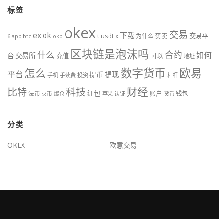
标签
okex
交易
ex
ok
下载
usdt
交易平
t
x
为什么
买卖
6
btc
okb
app
区块链是泡沫吗
什么
合约
如何
交易所
台
充值
可以
地址
数字货币
欧易
怎么
平台
提现
提币
手机
手续费
投资
杠杆
财经
比特
科技
红包
账户
法币
钱包
火币
爆仓
苹果
认证
货币
分类
OKEX
欧意交易