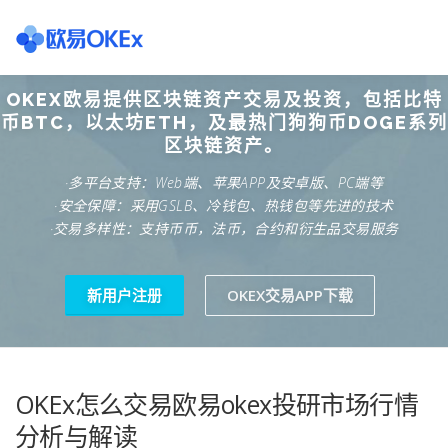
Skip
to
content
OKEX欧易提供区块链资产交易及投资，包括比特
欧意交易所
关于欧意OKX
欧意APP下载
欧意注册网
币BTC，以太坊ETH，及最热门狗狗币DOGE系列
区块链资产。
·多平台支持：Web端、苹果APP及安卓版、PC端等
欧意团队
欧意APP资讯
易欧APP下载
·安全保障：采用GSLB、冷钱包、热钱包等先进的技术
·交易多样性：支持币币，法币，合约和衍生品交易服务
新用户注册
OKEX交易APP下载
OKEx怎么交易欧易okex投研市场行情
分析与解读