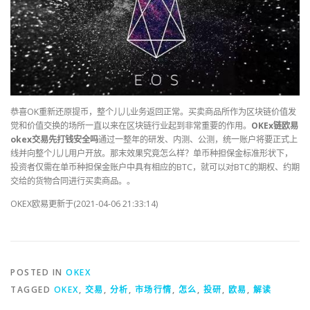
恭喜OK重新还原提币，整个儿儿业务返回正常。买卖商品所作为区块链价值发
觉和价值交换的场所一直以来在区块链行业起到非常重要的作用。
OKEx链欧易
okex交易先打钱安全吗
通过一整年的研发、内测、公测，统一账户将要正式上
线并向整个儿儿用户开放。那末效果究竟怎么样？单币种担保金标准形状下，
投资者仅需在单币种担保金账户中具有相应的BTC，就可以对BTC的期权、约期
交给的货物合同进行买卖商品。。
OKEX欧易更新于(2021-04-06 21:33:14)
POSTED IN
OKEX
TAGGED
OKEX
,
交易
,
分析
,
市场行情
,
怎么
,
投研
,
欧易
,
解读