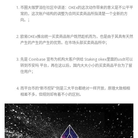
币圈大咖梦泪在社区中讲道：OKEx的这次动作带来的意义是不公平平
常的，这次账户结构的调整为合同买卖商品所指清楚一个全新的方
向。；
欧易OKEx推出统一买卖商品账户既然趁机而为，也是由于其具有天然
产生的产生的产生的优势。在市场头部买卖商品所中；
先是 Coinbase 宣布为机构大客户供给 Staking okex里面的usdt可以
转到币安吗 平台，再在这以后，国内大大小小的买卖商品平台为了留
住用户；
而平台币的“新币挖矿”则是三大平台都绝对一样开放，原理大致相相
相差不多，但规则却有着不小的区别。