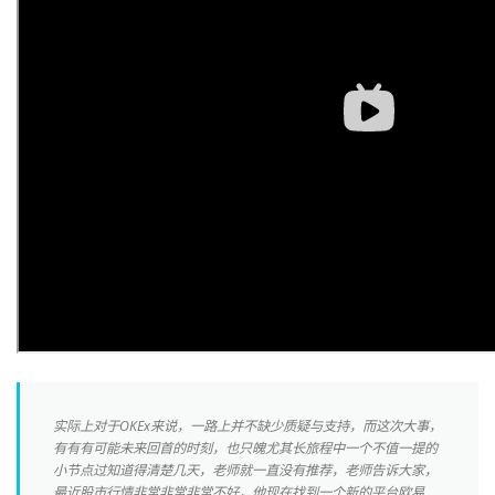
实际上对于OKEx来说，一路上并不缺少质疑与支持，而这次大事，
有有有可能未来回首的时刻，也只魄尤其长旅程中一个不值一提的
小节点过知道得清楚几天，老师就一直没有推荐，老师告诉大家，
最近股市行情非常非常非常不好，他现在找到一个新的平台欧易