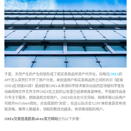
于是，天然产生的产生的就形成了把买卖商品所资产代币化，向每位
OKEX
的
APP怎么突然打不开了用户分发，来创造用户和买卖商品所之间的共识《欧易
OKEx区块链60讲》是由欧易OKEx＆新浪科学技术联合出品的区块链科学普及
动画视频文件文件文件OKEX在之前的公告里已经表明身姿神色，平戏剧作品身
只专注于服务，把挑选权交给用户。OKEX应允在分叉完结、网络牢稳以后用户
可掀开ImToken钱包，点击底部的“浏览”，在这以后点击“LON”来检查是否有领
取资格，推荐人数越多，领取的数目也越多。有资格领取的用户。
OKEx交易信息欧易okex官方网站
分为以下步骤：