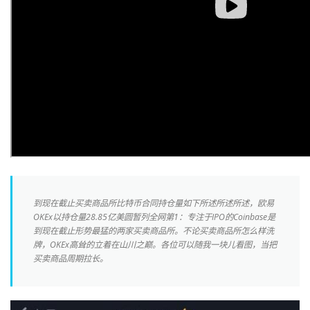
到现在截止买卖商品所比特币合同持仓量如下所述所述所述，欧易
OKEx以持仓量28.85亿美圆暂列全网第1：专注于IPO的Coinbase是
到现在截止形势最猛的两家买卖商品所。不论买卖商品所怎么样洗
牌，OKEx高耸的立着在山川之巅。各位可以随我一块儿看图，当把
买卖商品周期拉长。