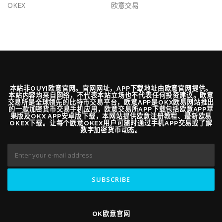
OKEX
欧意交易
本站非OUYI欧意官网。官网网址，APP下载地址由欧意官网提供。
本站内容均来自网络，不代表本站立场也不代表任何投资建议。欧意
交易所是全球领先的比特币交易平台，欧意APP是OKX欧易网站推出
的一款加密货币交易手机应用，欧意交易所APP下载包括欧意APP苹
果版及OKX APP安卓版下载，本网站提供欧意注册教程、最新欧易
OKEX下载。让每个欧意OKEX用户可随时通过手机APP交易或了解
数字加密货币动态。
OK欧意官网