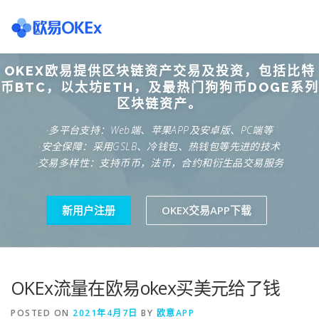
Skip
to
content
OKEX欧易提供区块链资产交易及投资，包括比特
欧意交易所
关于欧意OKX
欧意APP下载
欧意注册网
币BTC，以太坊ETH，及最热门狗狗币DOGE系列
区块链资产。
·多平台支持：Web端、苹果APP及安卓版、PC端等
欧意团队
欧意APP资讯
易欧APP下载
·安全保障：采用GSLB、冷钱包、热钱包等先进的技术
·交易多样性：支持币币，法币，合约和衍生品交易服务
新用户注册
OKEX交易APP下载
OKEx流量在欧易okex买美元给了钱
POSTED ON
2021年4月7日
BY
欧意APP