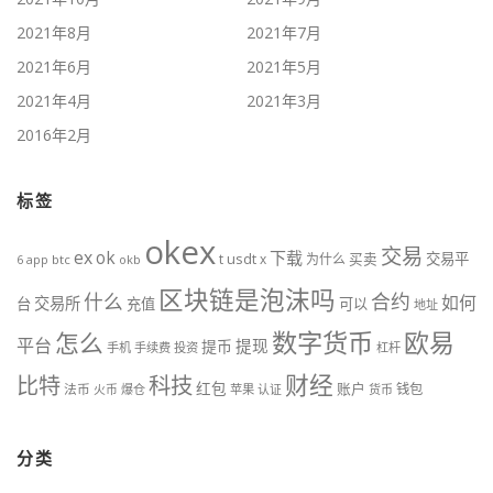
2021年8月
2021年7月
2021年6月
2021年5月
2021年4月
2021年3月
2016年2月
标签
okex
交易
ex
ok
下载
usdt
交易平
t
x
为什么
买卖
6
btc
okb
app
区块链是泡沫吗
什么
合约
如何
交易所
台
充值
可以
地址
数字货币
欧易
怎么
平台
提现
提币
手机
手续费
投资
杠杆
财经
比特
科技
红包
账户
法币
钱包
火币
爆仓
苹果
认证
货币
分类