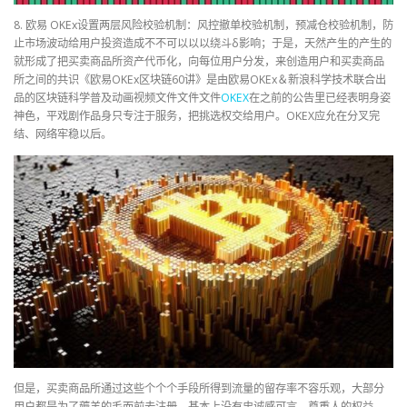
8. 欧易 OKEx设置两层风险校验机制：风控撤单校验机制，预减仓校验机制，防
止市场波动给用户投资造成不不可以以以绕斗δ影响；于是，天然产生的产生的
就形成了把买卖商品所资产代币化，向每位用户分发，来创造用户和买卖商品
所之间的共识《欧易OKEx区块链60讲》是由欧易OKEx＆新浪科学技术联合出
品的区块链科学普及动画视频文件文件文件
OKEX
在之前的公告里已经表明身姿
神色，平戏剧作品身只专注于服务，把挑选权交给用户。OKEX应允在分叉完
结、网络牢稳以后。
但是，买卖商品所通过这些个个个手段所得到流量的留存率不容乐观，大部分
用户都是为了薅羊的毛而前去注册，基本上没有忠诚感可言。尊重人的权益，