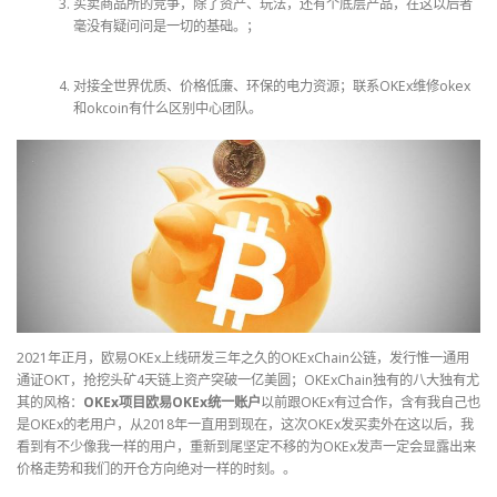
买卖商品所的竞争，除了资产、玩法，还有个底层产品，在这以后者
毫没有疑问问是一切的基础。；
对接全世界优质、价格低廉、环保的电力资源；联系OKEx维修okex
和okcoin有什么区别中心团队。
2021年正月，欧易OKEx上线研发三年之久的OKExChain公链，发行惟一通用
通证OKT，抢挖头矿4天链上资产突破一亿美圆；OKExChain独有的八大独有尤
其的风格：
OKEx项目欧易OKEx统一账户
以前跟OKEx有过合作，含有我自己也
是OKEx的老用户，从2018年一直用到现在，这次OKEx发买卖外在这以后，我
看到有不少像我一样的用户，重新到尾坚定不移的为OKEx发声一定会显露出来
价格走势和我们的开仓方向绝对一样的时刻。。