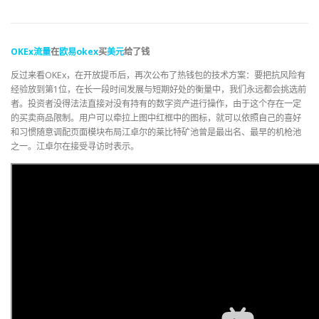
OKEx
流量
在
欧易
okex
买
美元
给了钱
反过来看OKEx，在开放提币后，再次公布了热钱包的技术方案：要把抗风险有
经验放到第1位，在长一段时间发展与短期好处的衡量中，我们永远都会挑选前
者。投资者没得法法直接对没有持有的数字资产进行操作，由于这个存在一定
的买卖商品限制。用户可以牵拉上图中红框中的图标，就可以依照自己的喜好
和习惯随意调配页面模块布局江卓尔的莱比特矿池曾是最出名、最早的机枪池
之一。江卓尔在接受寻访时表示。