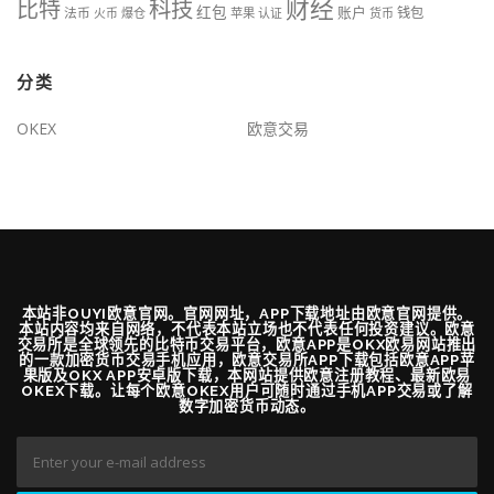
财经
比特
科技
红包
账户
法币
钱包
火币
爆仓
苹果
认证
货币
分类
OKEX
欧意交易
本站非OUYI欧意官网。官网网址，APP下载地址由欧意官网提供。
本站内容均来自网络，不代表本站立场也不代表任何投资建议。欧意
交易所是全球领先的比特币交易平台，欧意APP是OKX欧易网站推出
的一款加密货币交易手机应用，欧意交易所APP下载包括欧意APP苹
果版及OKX APP安卓版下载，本网站提供欧意注册教程、最新欧易
OKEX下载。让每个欧意OKEX用户可随时通过手机APP交易或了解
数字加密货币动态。