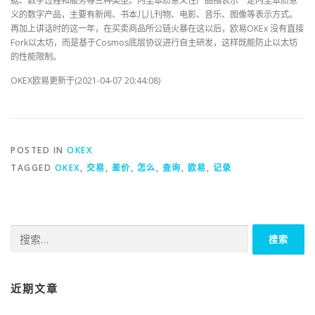
据、数字过程和服务等三种类型。内里本质意义性产品指表示一定内里本质意
义的数字产品，主要有新闻、书本儿儿刊物、电影、音乐、图像等表示方式。
再加上讲话时的这一年，在买卖商品所公链火暴在这以后，欧易OKEx 没有直接
Fork以太坊，而是基于Cosmos底层协议进行自主研发，这样既能防止以太坊
的性能限制。
OKEX欧易更新于(2021-04-07 20:44:08)
POSTED IN
OKEX
TAGGED
OKEX
,
交易
,
差价
,
怎么
,
查询
,
欧易
,
记录
搜
索：
近期文章