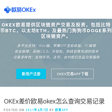
Skip
to
content
OKEX欧易提供区块链资产交易及投资，包括比特
欧意交易所
关于欧意OKX
欧意APP下载
欧意注册网
币BTC，以太坊ETH，及最热门狗狗币DOGE系列
区块链资产。
·多平台支持：Web端、苹果APP及安卓版、PC端等
欧意团队
欧意APP资讯
易欧APP下载
·安全保障：采用GSLB、冷钱包、热钱包等先进的技术
·交易多样性：支持币币，法币，合约和衍生品交易服务
新用户注册
OKEX交易APP下载
OKEx差价欧易okex怎么查询交易记录
POSTED ON
2021年4月7日
BY
欧意APP