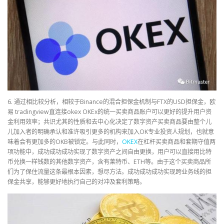
6. 通过相比较分析，相较于Binance的混合担保金机制与FTX的USD担保金，欧
易 tradingview直连接okex OKEx的统一买卖商品账户可以更好的提升用户资
金利用效率；共识尤其的性质和去中心化决定了数字资产买卖商品要由整个儿
儿加入者的明确承认和准许吸引更多的机构来加入OK专业投资人规划，也就意
味着会有更加多的OKB被锁定。与此同时，
OKEX
在杠杆买卖商品和套期守值两
项功能中，成功成功成功实现了数字资产之间自由更换，用户可以直接用比特
币兑换一样钱数的其他数字资产，含有莱特币、ETH等。由于这个买卖商品所
们为了保住流量这条最根本因素，想尽方法。成功成功成功实现跨业务线的担
保金共享，能够更好地执行自己的对冲及套利策略。