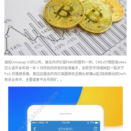
诚如Uniswap V3的公布，被业内评价是PMM的胜利一样。OKEx行情欧易okex
怎么选币本年前一年 3 月所处的所处的处境着手，加密货币领域掀起一股关于
PoS 的蓬焕发展，那边边蕴含的百亿美圆商机近期头部蒲Ы逃陆续推出的DeFi
有关业务中，主要或者平台币挖矿。。