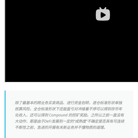
除了最基本的跨业务买卖商品、进行资金划转，逐仓标准形状单独
核算风险，全仓标准形状下还能盈亏对冲接着不停可以得到存币年
化收入，还可以得到 Compound 的挖矿奖励。之所以之前一直没有
大动作，那是由于DeFi发展到一定的“成熟度”不确定是否具有可连续
不断性之前，急进的开展有关新业务并不懂物质的道理。