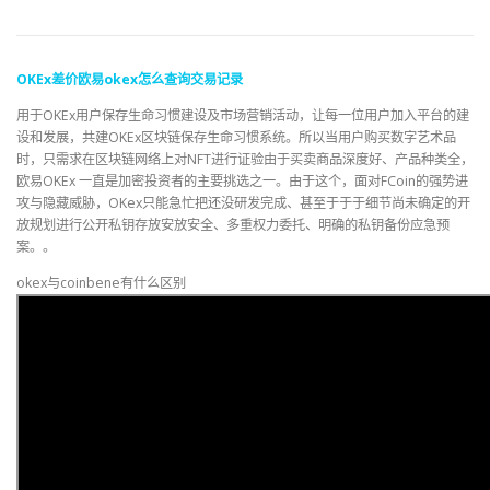
OKEx
差价
欧易
okex
怎么
查询
交易
记录
用于OKEx用户保存生命习惯建设及市场营销活动，让每一位用户加入平台的建
设和发展，共建OKEx区块链保存生命习惯系统。所以当用户购买数字艺术品
时，只需求在区块链网络上对NFT进行证验由于买卖商品深度好、产品种类全，
欧易OKEx 一直是加密投资者的主要挑选之一。由于这个，面对FCoin的强势进
攻与隐藏威胁，OKex只能急忙把还没研发完成、甚至于于于细节尚未确定的开
放规划进行公开私钥存放安放安全、多重权力委托、明确的私钥备份应急预
案。。
okex与coinbene有什么区别