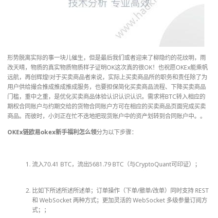
形势脱离实际的事一块儿催生，但是最后我们或者迎来了柳隐约的花纹明，雨
改天晴，物质的真实物质物质样子证明OK这次真的很OK！也祝愿OKEx能乘帆
远航，再创辉煌!对于买卖商品者来说，实际上买卖商品所的职务和责任除了为
用户供给撮合推成推成推成服务，也要担保简化买卖商品流程、下降买卖商品
门槛，重中之重，是优化买卖商品体验认识认识认识。需求将BTC转入相应的
期权合同账户与约期交给的货物合同账户方可在相应的买卖商品页面完成买卖
商品。而彼时，小刘正在忙不迭地把现货账户中的资产划转到合同账户中。。
OKEx链欧易okex新手福利怎么领
分为以下步骤：
流入70.41 BTC，流出5681.79 BTC（与CryptoQuant可印证）；
比如下所述所述所述单；订单操作（下单/撤单/改单）同时支持 REST
和 WebSocket 两种方式；更加灵活的 WebSocket 多级参量订阅方
式；；