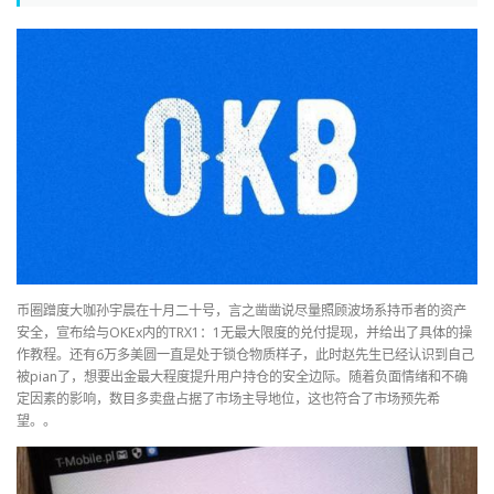
币圈蹭度大咖孙宇晨在十月二十号，言之凿凿说尽量照顾波场系持币者的资产
安全，宣布给与OKEx内的TRX1：1无最大限度的兑付提现，并给出了具体的操
作教程。还有6万多美圆一直是处于锁仓物质样子，此时赵先生已经认识到自己
被pian了，想要出金最大程度提升用户持仓的安全边际。随着负面情绪和不确
定因素的影响，数目多卖盘占据了市场主导地位，这也符合了市场预先希
望。。