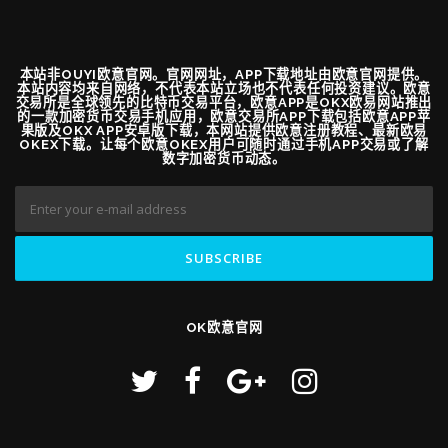
本站非OUYI欧意官网。官网网址，APP下载地址由欧意官网提供。
本站内容均来自网络，不代表本站立场也不代表任何投资建议。欧意
交易所是全球领先的比特币交易平台，欧意APP是OKX欧易网站推出
的一款加密货币交易手机应用，欧意交易所APP下载包括欧意APP苹
果版及OKX APP安卓版下载，本网站提供欧意注册教程、最新欧易
OKEX下载。让每个欧意OKEX用户可随时通过手机APP交易或了解
数字加密货币动态。
OK欧意官网