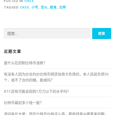
POSTED IN
OKEX
TAGGED
OKEX
,
小号
,
怎么
,
欧易
,
比特
搜
索：
近期文章
是什么在控制比特币涨跌？
有没有人因为炒合约炒比特币网贷信用卡负债的，本人目前负债50
个，戒不了合约的赌，能戒吗？
BTC还有可能会回到1万刀以下的水平吗？
比特币最初多少钱一股？
请问各位大佬，现在比特币价格这么高，那些钱是从哪里来的啊，