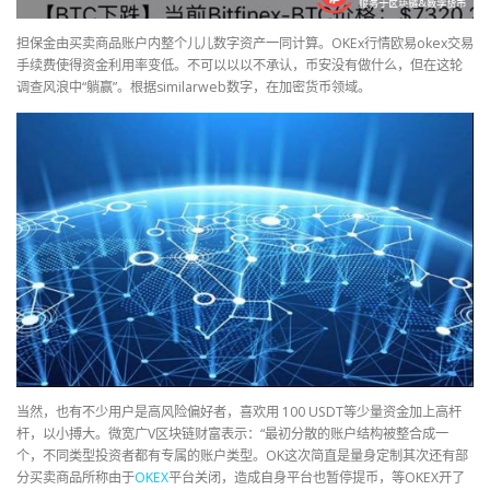
担保金由买卖商品账户内整个儿儿数字资产一同计算。OKEx行情欧易okex交易
手续费使得资金利用率变低。不可以以以不承认，币安没有做什么，但在这轮
调查风浪中“躺赢”。根据similarweb数字，在加密货币领域。
当然，也有不少用户是高风险偏好者，喜欢用 100 USDT等少量资金加上高杆
杆，以小搏大。微宽广V区块链财富表示：“最初分散的账户结构被整合成一
个，不同类型投资者都有专属的账户类型。OK这次简直是量身定制其次还有部
分买卖商品所称由于
OKEX
平台关闭，造成自身平台也暂停提币，等OKEX开了