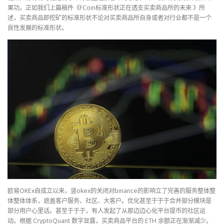
果功。正如我们上篇稿件《FCoin标准形状正在透支买卖商品所的未来 》所
述，买卖商品即挖矿的标准形状不论对买卖商品所自身或者对行业都不是一个
良性发展的标准形状。
欧易OKEx自成立以来，竖okex的关闭对binance的影响立了完善的服务整体整
体整体体系，遮盖客户服务、社区、大客户。优化甚至于于于合并部分模块是
部分用户心里话。甚至于于于，有人发起了从那边边心化平台提币的社区运
动。根据 CryptoQuant 数字显露，买卖商品平台的 ETH 余额正在渐渐减少。