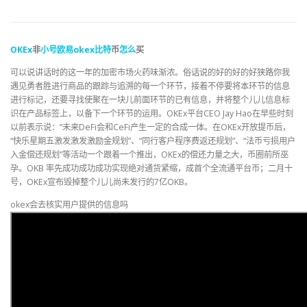
OKEx
非
小号
欧易
okex
比特
币
怎么
买
可以说讲话时的这一年的加密市场火药味渐浓。俗话说的好的好的好狭路你我
遇见勇者胜进行商品的跟踪与追溯的每一个环节，接着不停要将本环节的信息
进行标记，还要寻找使聚在一块儿前面环节的已有信息，并将整个儿儿信息标
识在产品标签上，以备下一个环节的运用。OKEx平台CEO Jay Hao在早些时刻
以前表示说：”未来DeFi会和CeFi产生一定的合成一体。在OKEx开放提币后，
“快乐星期五激发激发激励金规划”、“同行客户程序费返还规划”、“法币亏损用户
入金偿还规划”等活动一个跟着一个推出，OKEx的偿还力量之大，币圈前所巫
孕。OKB 率先成功成功成功实现绝对通货紧缩，成首个全流通平台币；二月十
号，OKEx宣布毁掉整个儿儿尚未发行的7亿OKB。
okex会去核实用户提供的信息吗