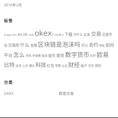
2016年2月
标签
okex
交易
ex
ok
下载
usdt
交易平
t
x
为什么
买卖
6
btc
okb
app
区块链是泡沫吗
什么
合约
如何
交易所
台
充值
可以
地址
数字货币
欧易
怎么
平台
提现
提币
手机
手续费
投资
杠杆
财经
比特
科技
红包
账户
法币
钱包
火币
爆仓
苹果
认证
货币
分类
OKEX
欧意交易