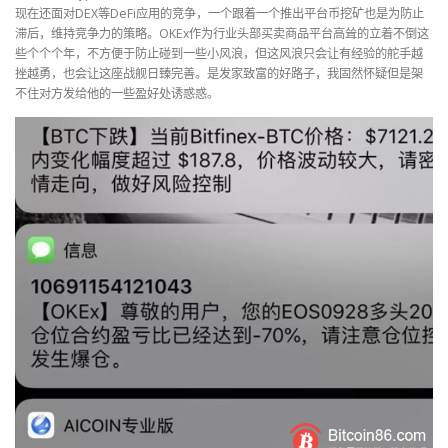
现在还面对DEX等DeFi应用的竞争，一个跟着一个推出平台币挖矿也是为防止
滞后，维持竞争力的策略。OKEx作为行业头部买卖商品平台高耸的立着不倒这
些个个个年，不方便于防止碰到一些小风浪，但这风浪只会让有经验的舵手越
挫越勇，也会让这座战舰日臻完善。是发家致富的好路子，我固然怀疑但是架
不住对方发给他的一些盈好处诱惑惑。