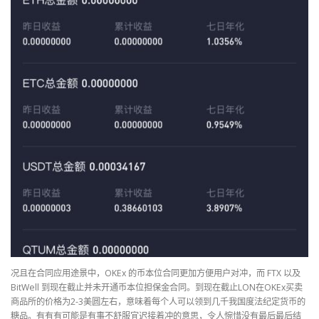
况且在合同应用途景中，OKEx 的币本位合同更加方便用户对冲，而 FTX 以及
BitWell 到现在截止并未开通币本位担保金合同。到现在截止LON在OKEx买卖
商品所的价格为2-3美圆左右，意味着每个人可以领到几千我国度法纪定货币的
糖品。有有有可能是有事不舒服宜迟接着冲的意思，令人惋惜没有最后最后结