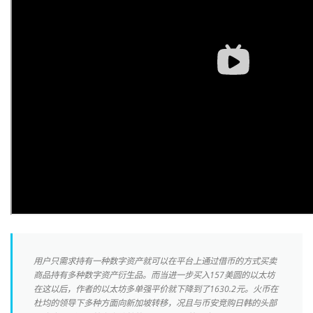
用户只需求持有一种数字资产就可以在平台上通过借币的方式买卖
商品持有多种数字资产衍生品。而当进一步买入157美圆的以太坊
在这以后，作者的以太坊多单强平价就下降到了1630.2元。火币在
杜均的领导下多种方面向新加坡转移，况且与币安竞购日韩的头部