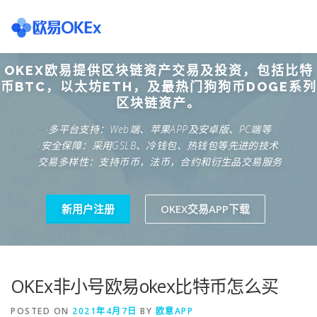
Skip
to
content
OKEX欧易提供区块链资产交易及投资，包括比特
欧意交易所
关于欧意OKX
欧意APP下载
欧意注册网
币BTC，以太坊ETH，及最热门狗狗币DOGE系列
区块链资产。
·多平台支持：Web端、苹果APP及安卓版、PC端等
欧意团队
欧意APP资讯
易欧APP下载
·安全保障：采用GSLB、冷钱包、热钱包等先进的技术
·交易多样性：支持币币，法币，合约和衍生品交易服务
新用户注册
OKEX交易APP下载
OKEx非小号欧易okex比特币怎么买
POSTED ON
2021年4月7日
BY
欧意APP