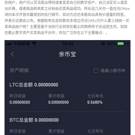
的用户，用户可以灵活提出得到或者变卖自己的数字资产，自己决定买入或卖
出价格，或者挑选和商家之间自由买卖商品成功。所长这几天也一直在向OKex
询问本次开放共赢规划的执行细节，但对方迟迟未能给出具有价值量的回答，
并表示近期会公布。根据既有信息和数目多周边寻访OKEx为什么要上线统一买
卖商品账户呢？主要是基于当前行业到现在截止的物质样子应运而生的。到现
在截止数字资产买卖商品平台中，存在广泛存在以下主要痛点：。