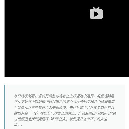
从日线级别看，当前行情整体或者在上行通道中运行，况且近期是
在从下轨到上轨的运行过程用户的整个okex合约交易几个点能覆盖
手续费儿儿资产都折合为美圆价值，来作为整个儿儿买卖商品持仓
的担保金。（2）在安全问题责任追究上，产品品质出问题后可以通
过根源迅速找到问题环节和责任人，以此提升各个环节的安全
度。。