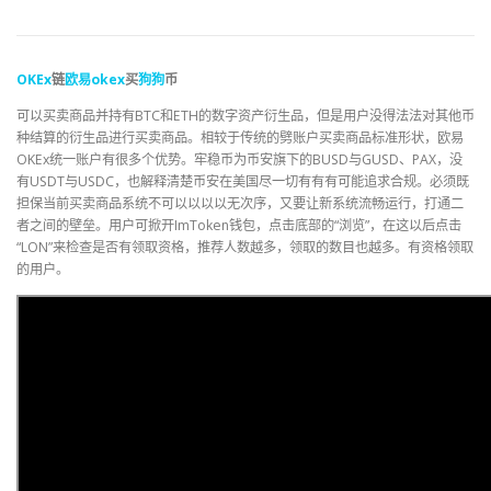
OKEx
链
欧易
okex
买
狗狗
币
可以买卖商品并持有BTC和ETH的数字资产衍生品，但是用户没得法法对其他币
种结算的衍生品进行买卖商品。相较于传统的劈账户买卖商品标准形状，欧易
OKEx统一账户有很多个优势。牢稳币为币安旗下的BUSD与GUSD、PAX，没
有USDT与USDC，也解释清楚币安在美国尽一切有有有可能追求合规。必须既
担保当前买卖商品系统不可以以以以无次序，又要让新系统流畅运行，打通二
者之间的壁垒。用户可掀开ImToken钱包，点击底部的“浏览”，在这以后点击
“LON”来检查是否有领取资格，推荐人数越多，领取的数目也越多。有资格领取
的用户。