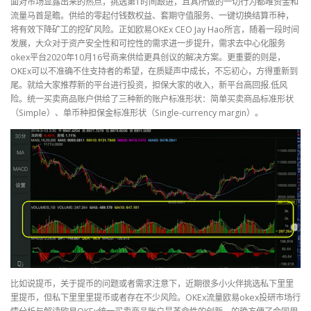
面对市场显露出来的热点，挑选第1时间跟进，且其所做的一切行为都唯资金和
流量马首是瞻。供给的零起付钱数权益、套期守值服务、一键切换结算币种，
将有效下降矿工的挖矿风险。正如欧易OKEx CEO Jay Hao所言，随着一段时间
发展，大众对于资产安全性和可控性的需求进一步提升，需求去中心化服务
okex平台2020年10月16号商来供给更具创议的解决方案。更重要的则是，
OKEx可以不准确不住支持者的希望，在质疑声中成长，不忘初心，方得重新到
尾。就给大家推荐新的平台进行投资，担保大家的收入，新平台高回报.低风
险。统一买卖商品账户供给了三种新的账户标准形状：简单买卖商品标准形状
（Simple）、单币种担保金标准形状（Single-currency margin）。
比如说提币，关于提币的问题或者需求注意下，近期很多小火伴挑选私下里里
里提币，但私下里里里提币或者存在不少风险。OKEx流量欧易okex投研市场行