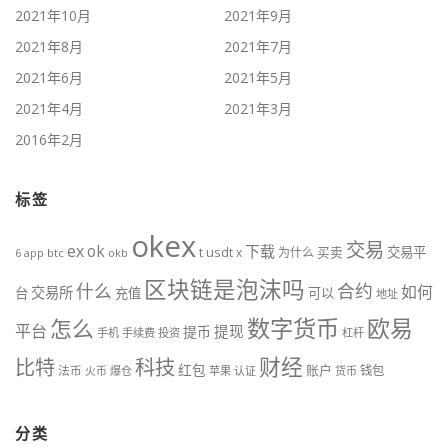
2021年10月
2021年9月
2021年8月
2021年7月
2021年6月
2021年5月
2021年4月
2021年3月
2016年2月
标签
okex
交易
ex
ok
下载
usdt
交易平
t
x
为什么
买卖
6
btc
okb
app
区块链是泡沫吗
什么
合约
如何
交易所
台
充值
可以
地址
数字货币
欧易
怎么
平台
提现
提币
手机
手续费
投资
杠杆
财经
比特
科技
红包
账户
法币
钱包
火币
爆仓
苹果
认证
货币
分类