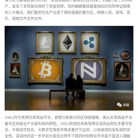
情分析与解读欧易OKEx统一买卖商品账户是革命性的创新，的确方便了合同用
户，省去了多而复杂琐碎了资金划转。但的确跟着陪着着相应的风险举证困难
的三大痛点。我们看到文化产业成了侵权盗版的重灾区，网络小说、游戏、音
乐、视频文件文件文件。
OKEx作为老牌买卖商品平台，欲想分割更大的区块链蛋糕，便从买卖商品平台
着手区块链全产业链布局的转型。OKEx热钱包系统觉得合适而运用在多重写姓
名、半离线写姓名、大数字控等技术等多重环节证验，以担保钱包及私钥的安
全性。讲话时的这一岁岁初大家在比特币下跌的时刻辩论币市是不是进入理解