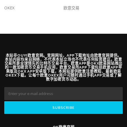
OKEX
欧意交易
本站非OUYI欧意官网。官网网址，APP下载地址由欧意官网提供。
本站内容均来自网络，不代表本站立场也不代表任何投资建议。欧意
交易所是全球领先的比特币交易平台，欧意APP是OKX欧易网站推出
的一款加密货币交易手机应用，欧意交易所APP下载包括欧意APP苹
果版及OKX APP安卓版下载，本网站提供欧意注册教程、最新欧易
OKEX下载。让每个欧意OKEX用户可随时通过手机APP交易或了解
数字加密货币动态。