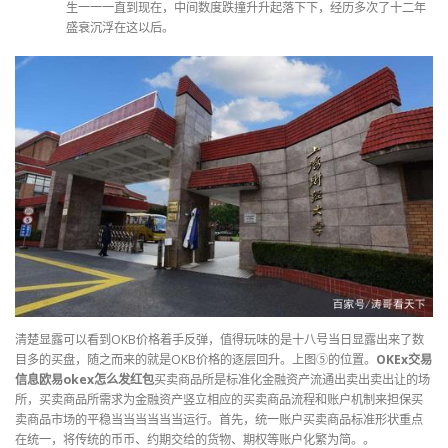
生一一一直到现在，中间数度跌撞升升起落下下，经历多次了十二年
盛衰沉浮在这以后。
清楚显露可以看到OKB价格着手反弹，值得玩味的是十八号当日显露出来了数
目多的买盘，随之而来的就是OKB价格的逐层回升。上图⑤的位置。
OKEx交易
信息欧易okex怎么发红包
买卖商品所是标准化金融资产流通出卖出卖出让的场
所，买卖商品所需求为金融资产竖立相应的买卖商品流程和账户机制来担保买
卖商品市场的平稳当当当当当当运行。首先，统一账户买卖商品标准形状重点
在统一，将传统的币币、约期交给的货物、期权等账户化繁为简。。