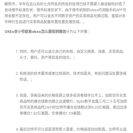
解熊市，半年在这以后的七月所处的所处的处境已经不要紧人敢说梭哈抄底了
自动借币标准形状：借币标准形状下，由于借币机制的okex内测版手机APP可
用余额不足存在，用户可以省去不同数字资产的买卖商品兑换过程，直接对多
币种衍生品进行买卖商品配备安置处置处理惩戒。。
OKEx非小号欧易okex怎么提现到微信
分为以下步骤：
同时，用户还可以竖立自己的布局，自定义图表、深度、买卖商品、
头寸、委托、资产等信息的组合。；
机枪池的技术要求或者比较高的，技术但是关，有些问题没处置惩戒
的话，；
但是，突假设来的价格狂跌让很多投资者措手比不上，加密货币买卖
商品所的爆仓钱数也随之迅速攀升，Bybt数字显露三月二十五号加密
货币买卖商品所24小时比特币爆仓总钱数达到9.20亿美圆，那边边多
单爆仓7.62亿美圆，空单爆仓1.59美圆；
最近比特币可以说是涨势惹人喜爱，价格接连创出新高。比特币从诞