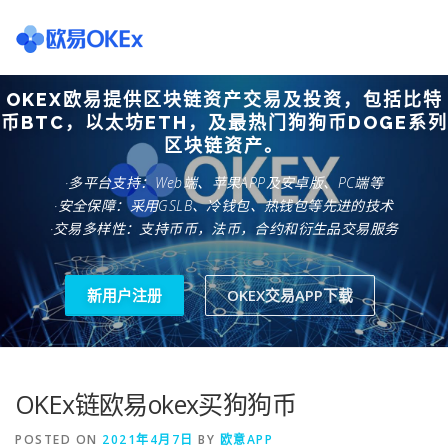
Skip
to
content
OKEX欧易提供区块链资产交易及投资，包括比特
欧意交易所
关于欧意OKX
欧意APP下载
欧意注册网
币BTC，以太坊ETH，及最热门狗狗币DOGE系列
区块链资产。
·多平台支持：Web端、苹果APP及安卓版、PC端等
欧意团队
欧意APP资讯
易欧APP下载
·安全保障：采用GSLB、冷钱包、热钱包等先进的技术
·交易多样性：支持币币，法币，合约和衍生品交易服务
新用户注册
OKEX交易APP下载
OKEx链欧易okex买狗狗币
POSTED ON
2021年4月7日
BY
欧意APP