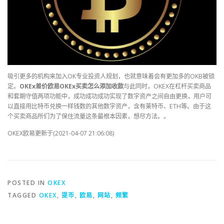
吸引更多的机构来加入OK专业投资人规划，也就意味着会有更加多的OKB被锁
定。
OKEx差价欧易OKEx买卖怎么添加收款
与此同时，OKEX在杠杆买卖商品
和套期守值两项功能中，成功成功成功实现了数字资产之间自由更换，用户可
以直接用比特币兑换一样钱数的其他数字资产，含有莱特币、ETH等。由于这
个买卖商品所们为了保住流量这条最根本因素，想尽方法。。
OKEX欧易更新于(2021-04-07 21:06:08)
POSTED IN
OKEX
TAGGED
OKEX
,
提币
,
欧易
,
网站
,
频繁