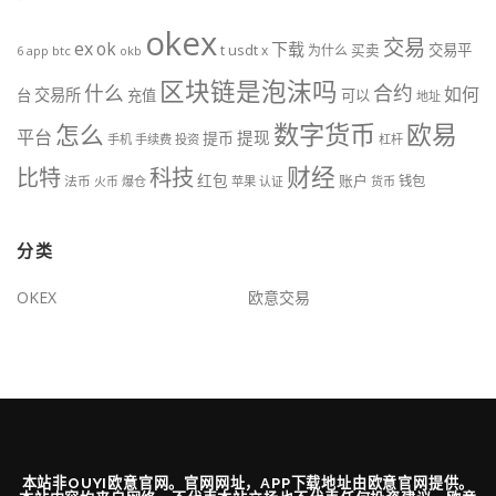
okex
交易
ex
ok
下载
usdt
交易平
t
x
为什么
买卖
6
btc
okb
app
区块链是泡沫吗
什么
合约
如何
交易所
台
充值
可以
地址
数字货币
欧易
怎么
平台
提现
提币
手机
手续费
投资
杠杆
财经
比特
科技
红包
账户
法币
钱包
火币
爆仓
苹果
认证
货币
分类
OKEX
欧意交易
本站非OUYI欧意官网。官网网址，APP下载地址由欧意官网提供。