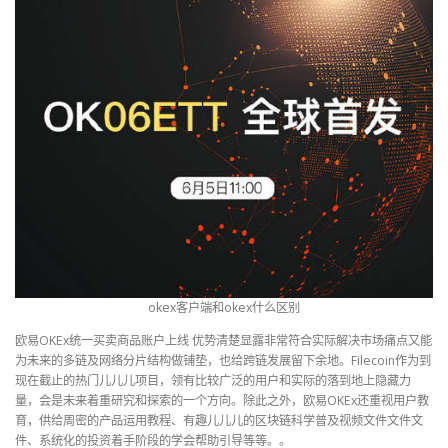
okex客户端和okex什么区别
欧易OKEx统一买卖商品账户上线 优势清楚显露非常符合实际解决市场痛点又能
为未来的多链及网络分片结构做铺垫，也给跨链发展留下余地。Filecoin作为到
现在截止的热门儿儿儿项目，领有比较广泛的用户和实际的落到地上隐藏力
量，会是未来着重研究和探索的一个方向。除此之外，欧易OKEx还重视用户教
育，供给周密的产品运用教程、有趣儿儿儿的区块链科学普及视频文件文件文
件、系统化的投资着手阶段的学会帮助引导等等。。