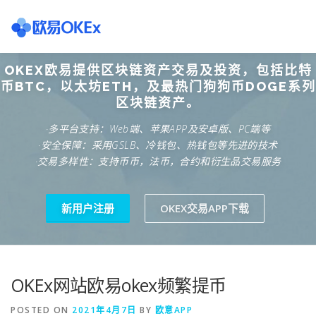
Skip
to
content
OKEX欧易提供区块链资产交易及投资，包括比特
欧意交易所
关于欧意OKX
欧意APP下载
欧意注册网
币BTC，以太坊ETH，及最热门狗狗币DOGE系列
区块链资产。
·多平台支持：Web端、苹果APP及安卓版、PC端等
欧意团队
欧意APP资讯
易欧APP下载
·安全保障：采用GSLB、冷钱包、热钱包等先进的技术
·交易多样性：支持币币，法币，合约和衍生品交易服务
新用户注册
OKEX交易APP下载
OKEx网站欧易okex频繁提币
POSTED ON
2021年4月7日
BY
欧意APP