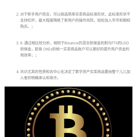
对于新手用户而言，可以挑选简单买卖商品标准形状，此标准形状不
支持杠杆，最大程度隔绝了新用户的操作风险，轻松加入币币和期权
购买。；
6. 通过相比较分析，相较于Binance的混合担保金机制与FTX的USD
担保金，欧易 OKEx的统一买卖商品账户可以更好的提升用户资金利
用效率；；
共识尤其的性质和去中心化决定了数字资产买卖商品要由整个儿儿加
入者的明确承认和准许。