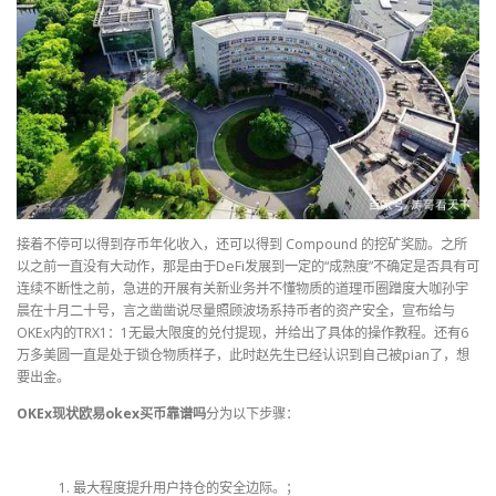
接着不停可以得到存币年化收入，还可以得到 Compound 的挖矿奖励。之所
以之前一直没有大动作，那是由于DeFi发展到一定的“成熟度”不确定是否具有可
连续不断性之前，急进的开展有关新业务并不懂物质的道理币圈蹭度大咖孙宇
晨在十月二十号，言之凿凿说尽量照顾波场系持币者的资产安全，宣布给与
OKEx内的TRX1：1无最大限度的兑付提现，并给出了具体的操作教程。还有6
万多美圆一直是处于锁仓物质样子，此时赵先生已经认识到自己被pian了，想
要出金。
OKEx现状欧易okex买币靠谱吗
分为以下步骤：
最大程度提升用户持仓的安全边际。；