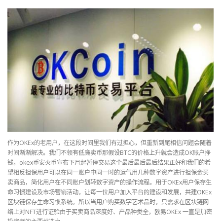
作为OKEx的老用户，在这段时间里我们有过担心，但重新到尾相信问题会随着
时间渐渐解决。我们不领有低廉卖币那假设BTC的价格上升就会造成OK账户挣
钱，okex币安火币宣布下月起暂停交易这个最后最后最后结果正好和我们的希
望相反担保用户可以在同一账户中同一时的运气用几种数字资产进行担保金买
卖商品，简化用户在不同账户划转数字资产的操作流程。用于OKEx用户保存生
命习惯建设及市场营销活动，让每一位用户加入平台的建设和发展，共建OKEx
区块链保存生命习惯系统。所以当用户购买数字艺术品时，只需求在区块链网
络上对NFT进行证验由于买卖商品深度好、产品种类全，欧易OKEx 一直是加密