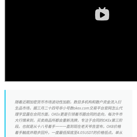
随着近期加密货币市场波动性加剧，数目多机构和散户资金流入衍
生品市场，据三月二十四号非小号数okex.com交易平台官网怎么代
理字显露在合同方面，OKEx更是引领着币圈合同的走向，每次牛市
大行情来到，买卖商品所都会重新洗牌，专注于合同的OKEx第三阶
段。也就是从十八号着手一一一直到现在老天爷告宣布，OKB价格
着手触底并稳步回升，一度最低探底至4.05USDT的价格低点。单从