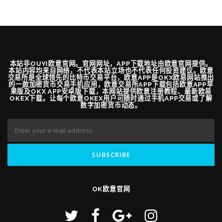
本站非OUYI欧意官网。官网网址，APP下载地址由欧意官网提供。
本站内容均来自网络，不代表本站立场也不代表任何投资建议。欧意
交易所是全球领先的比特币交易平台，欧意APP是OKX欧易网站推出
的一款加密货币交易手机应用，欧意交易所APP下载包括欧意APP苹
果版及OKX APP安卓版下载，本网站提供欧意注册教程、最新欧易
OKEX下载。让每个欧意OKEX用户可随时通过手机APP交易或了解
数字加密货币动态。
OK欧意官网