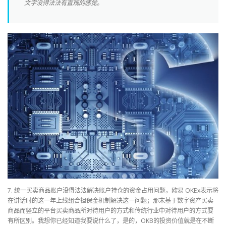
文字没得法法有直观的感觉。
7. 统一买卖商品账户没得法法解决账户持仓的资金占用问题，欧易 OKEx表示将
在讲话时的这一年上线组合担保金机制解决这一问题；那末基于数字资产买卖
商品而竖立的平台买卖商品所对待用户的方式和传统行业中对待用户的方式要
有所区别。我想你已经知道我要说什么了，是的，OKB的投资价值就是在不断