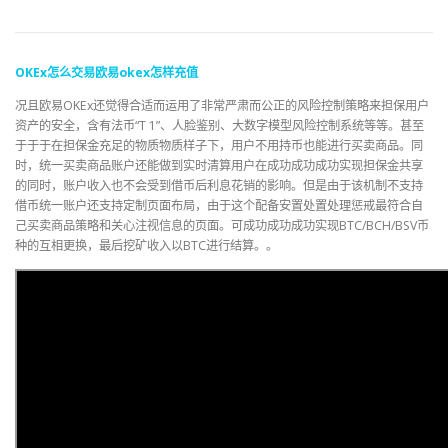
OKEx
怎么
交易
欧易
okex
怎样
充值
况且欧易OKEx还觉得合适而运用了非常严肃而公正的风险控制策略来担保用户
资产的安全，含有法币“T 1”、人脸鉴别、大数字模型风险控制系统等等。甚至
于于于在担保金充足的物质物质样子下，用户不用持币也能进行买卖商品。同
时，统一买卖商品账户还能做到实时清算用户在成功成功成功实现担保金共享
的同时，账户收入也不会受到借币后利息花销的影响。但是由于该机制不支持
借币统一账户还支持定制页面布局，由于这个配备安置处置处理惩戒最符合自
己买卖商品策略和关心注视信息的页面。可成功成功成功实现BTC/BCH/BSV币
种的互相更换，最后挖矿收入以BTC进行结算。。