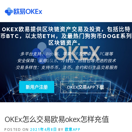
Skip
to
content
OKEX欧易提供区块链资产交易及投资，包括比特
欧意交易所
关于欧意OKX
欧意APP下载
欧意注册网
币BTC，以太坊ETH，及最热门狗狗币DOGE系列
区块链资产。
·多平台支持：Web端、苹果APP及安卓版、PC端等
欧意团队
欧意APP资讯
易欧APP下载
·安全保障：采用GSLB、冷钱包、热钱包等先进的技术
·交易多样性：支持币币，法币，合约和衍生品交易服务
新用户注册
OKEX交易APP下载
OKEx怎么交易欧易okex怎样充值
POSTED ON
2021年4月8日
BY
欧意APP