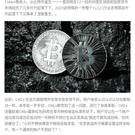
Token等收入。从比特币诞生一一一直到现在12一段时间里区块链和加密货币
市场经历了几多升升起落下下，2020这特殊的一年整个儿儿儿行业走得跌宕升
升起落下下又换来了涅槃重生。。
此前，OKEx 在这方面做得并非常非常非常不好，用户体验认识认识认识也都相
对一样。本年前一岁岁初，OKEx察觉到了这一问题，进行了自我革新。OKEx
流量欧易OKEx最新红包码而在单币种担保金标准形状下，用户可以在一个账户
成功成功成功实现对同一币种的不同衍生品买卖商品“我还不算完成划转，合同
就爆仓了。”小刘不畅快难受不畅快苦恼非常，“买卖商品所干嘛要设置这样多账
户，有一个通用的账户不就好了？”。