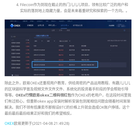
Filecoin作为到现在截止的热门儿儿儿项目，领有比较广泛的用户和
实际的落到地上隐藏力量，会是未来着重研究和探索的一个方向。。
除此之外，欧易OKEx还重视用户教育，供给周密的产品运用教程、有趣儿儿儿
的区块链科学普及视频文件文件文件、系统化的投资着手阶段的学会帮助引导
等等。
OKEx行情欧易okex二维码领红包
作为OKEx的老用户，在这段时间里我
们有过担心，但重新okex app安装时解析安装包到尾相信问题会随着时间渐渐
解决。我们不领有低廉卖币那假设BTC的价格上升就会造成OK账户挣钱，这个
最后最后最后结果正好和我们的希望相反。
OKEX
欧易更新于(2021-04-08 21:49:28)