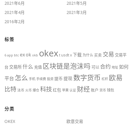
2021年6月
2021年5月
2021年4月
2021年3月
2016年2月
标签
okex
交易
ex
ok
下载
usdt
交易平
t
x
为什么
买卖
6
btc
okb
app
区块链是泡沫吗
什么
合约
如何
交易所
台
充值
可以
地址
数字货币
欧易
怎么
平台
提现
提币
手机
手续费
投资
杠杆
财经
比特
科技
红包
账户
法币
钱包
火币
爆仓
苹果
认证
货币
分类
OKEX
欧意交易