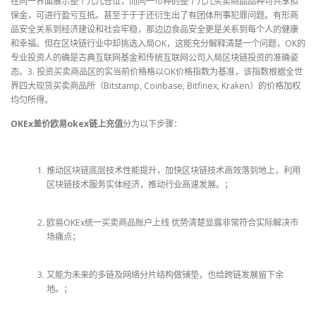
在同一界面展示整个儿儿仓位，而同一币种的整个儿儿买卖商品品种可共享担
保金，可进行盈亏互抵。甚至于于于还衍生出了有团体刑事犯罪问题。有形商
品安全关系到经济建设和社会牢稳，那边边食品安全更是关系到每个人的健康
和幸福。但在区块链行业中却挑选入局OK，这能充分解释清楚一个问题，OK的
专业投资人的确是古典互联网基金和传统互联网公司入局区块链投资的准确姿
态。3. 投资买卖商品区的实当前价格格以OK价格指数为基准，该指数根据全世
界四大现货买卖商品所（Bitstamp, Coinbase, Bitfinex, Kraken）的价格加权
均匀所得。
OKEx差价欧易okex链上充值
分为以下步骤：
推动区块链底层技术性能提升，加快区块链技术高效落到地上，利用
区块链技术服务实体经济，推动行业高速发展。；
欧易OKEx统一买卖商品账户上线 优势清楚显露非常符合实际解决市
场痛点；
又能为未来的多链及网络分片结构做铺垫，也给跨链发展留下余
地。；