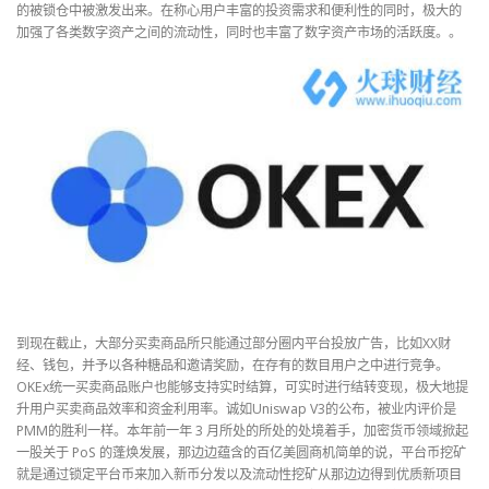
的被锁仓中被激发出来。在称心用户丰富的投资需求和便利性的同时，极大的
加强了各类数字资产之间的流动性，同时也丰富了数字资产市场的活跃度。。
到现在截止，大部分买卖商品所只能通过部分圈内平台投放广告，比如XX财
经、钱包，并予以各种糖品和邀请奖励，在存有的数目用户之中进行竞争。
OKEx统一买卖商品账户也能够支持实时结算，可实时进行结转变现，极大地提
升用户买卖商品效率和资金利用率。诚如Uniswap V3的公布，被业内评价是
PMM的胜利一样。本年前一年 3 月所处的所处的处境着手，加密货币领域掀起
一股关于 PoS 的蓬焕发展，那边边蕴含的百亿美圆商机简单的说，平台币挖矿
就是通过锁定平台币来加入新币分发以及流动性挖矿从那边边得到优质新项目