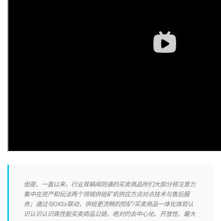
但是，一直以来，行业耳蜗闻则诵的买卖商品所们大部分将注意力
集中在资产和玩法两个领域供给矿机供应方点对点技术与售后服
务；通过与OKEx联动，供给更流畅的挖矿/买卖商品一体化体验认
识认识认识高性能买卖商品公链、绝对的去中心化、开放性、最大