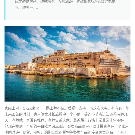
程度的兼容性、跨链网关、社区驱动、支持现货&衍生品买卖商
品、跨平台。。
实际上对于OKEx来说，一路上并不缺少质疑与支持，而这次大事，有有有可能
未来回首的时刻，也只魄尤其长旅程中一个不值一提的小节点过知道得清楚几
天，老师就一直没有推荐，老师告诉大家，最近股市行情非常非常非常不好，
他现在找到一个新的平台欧易okex统一买卖商品账户可以让投资者在一个账户
中同时进行现货、期权、约期交给的货物等各类产品的投资买卖商品；而对于