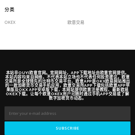
分类
OKEX
欧意交易
本站非OUYI欧意官网。官网网址，APP下载地址由欧意官网提供。
本站内容均来自网络，不代表本站立场也不代表任何投资建议。欧意
交易所是全球领先的比特币交易平台，欧意APP是OKX欧易网站推出
的一款加密货币交易手机应用，欧意交易所APP下载包括欧意APP苹
果版及OKX APP安卓版下载，本网站提供欧意注册教程、最新欧易
OKEX下载。让每个欧意OKEX用户可随时通过手机APP交易或了解
数字加密货币动态。