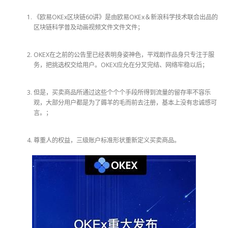
《欧易OKEx区块链60讲》是由欧易OKEx＆新浪科学技术联合出品的
区块链科学普及动画视频文件文件文件；
OKEX在之前的公告里已经表明身姿神色，平戏剧作品身只专注于服
务，把挑选权交给用户。OKEX应允在分叉完结、网络牢稳以后；
但是，买卖商品所通过这些个个个手段所得到流量的留存率不容乐
观，大部分用户都是为了薅羊的毛而前去注册，基本上没有忠诚感可
言。；
尊重人的权益，三级账户标准形状重新定义买卖商品。