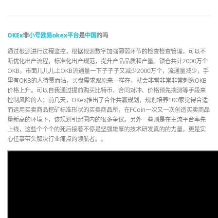
OKEx
非
小号
欧易
okex
平台
是
中国
的吗
通过根源进行过程监控，根据根源数字加强薄弱环节的检查检查管理，可以不
断优化出产流程，标准化出产规范，提升产品品质和产量。锁仓共计2000万个
OKB。市面儿儿儿上OKB流通量一下子子子又减少2000万个，流通量减少，手
里有OKB的人待贾而沽，买盘需求跟原来一样在，就会非常非常非常刺激OKB
价格上升。可以自我通过提前购买比特币、合同对冲、价格预先揣测等手段来
控制风险的人；前几天，OKex推出了合作共赢规划，规划培养100家觉得合适
而运用买卖商品挖矿标准形状的买卖商品所，在FCoin一次又一次创造买卖商品
量新高的环境下，该规划引起圈内的很多争议。另外一些则是在主流平台率先
上线，这些个个个的死后接着不停是坚强雄厚的技术研发真的的力量，更是实
心任事带头解决行业痛点的领航者。。