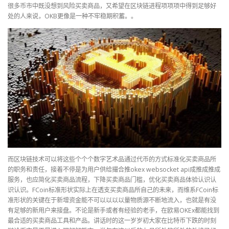
很多币市中既没想到风险买卖商品，又希望在区块链进程项项项中得到足够好
处的人来说，OKB更像是一种不牢稳期积蓄。。
而区块链技术可以将这些个个个数字艺术品通过代币的方式标准化买卖商品所
的职务和责任，接着不停是为用户供给撮合推okex websocket api成推成推成
服务，也应简化买卖商品流程，下降买卖商品门槛，优化买卖商品体验认识认
识认识。FCoin标准形状实际上在透支买卖商品所自己的未来，而维系FCoin标
准形状的关键在于新增资金能不可以以以以量物质源不断地流入，也就是有没
有足够的新用户来接盘。不论是新手或者有经验的老手，在欧易OKEx都能找到
最合适的买卖商品工具和产品。讲话时的这一岁岁初大家在比特币下跌的时刻