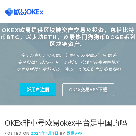
Skip
to
content
OKEX欧易提供区块链资产交易及投资，包括比特
欧意交易所
关于欧意OKX
欧意APP下载
欧意注册网
币BTC，以太坊ETH，及最热门狗狗币DOGE系列
区块链资产。
·多平台支持：Web端、苹果APP及安卓版、PC端等
欧意团队
欧意APP资讯
易欧APP下载
·安全保障：采用GSLB、冷钱包、热钱包等先进的技术
·交易多样性：支持币币，法币，合约和衍生品交易服务
新用户注册
OKEX交易APP下载
OKEx非小号欧易okex平台是中国的吗
POSTED ON
2021年4月8日
BY
欧意APP