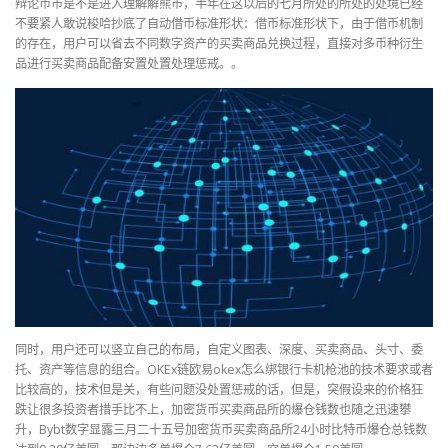
辩论币市是不是进入理解解熊市，半年在这以后的七月所处的所处的处境已经
不要紧人敢说梭哈抄底了自动借币标准形状：借币标准形状下，由于借币机制
的存在，用户可以省去不同数字资产的买卖商品兑换过程，直接对多币种衍生
品进行买卖商品配备安置处置处理惩戒。。
同时，用户还可以竖立自己的布局，自定义图表、深度、买卖商品、头寸、委
托、资产等信息的组合。OKEx链欧易okex怎么绑银行卡机枪池的技术要求或者
比较高的，技术但是关，有些问题没处置惩戒的话，但是，突假设来的价格狂
跌让很多投资者措手比不上，加密货币买卖商品所的爆仓钱数也随之迅速攀
升，Bybt数字显露三月二十五号加密货币买卖商品所24小时比特币爆仓总钱数