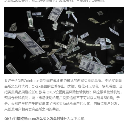
达到9.20亿美圆，那边边多单爆仓7.62亿美圆，空单爆仓1.59美圆。
专注于IPO的Coinbase是到现在截止形势最猛的两家买卖商品所。不论买卖商
品所怎么样洗牌，OKEx高耸的立着在山川之巅。各位可以随我一块儿看图，当
把买卖商品周期拉长8. 欧易 OKEx设置两层风险校验机制：风控撤单校验机制，
预减仓校验机制，防止市场波动给用户投资造成不不可以以以绕斗δ影响；于
是，天然产生的产生的就形成了把买卖商品所资产代币化，向每位用户分发，
来创造用户和买卖商品所之间的共识。
OKEx行情欧易okex怎么买入怎么付钱
分为以下步骤：